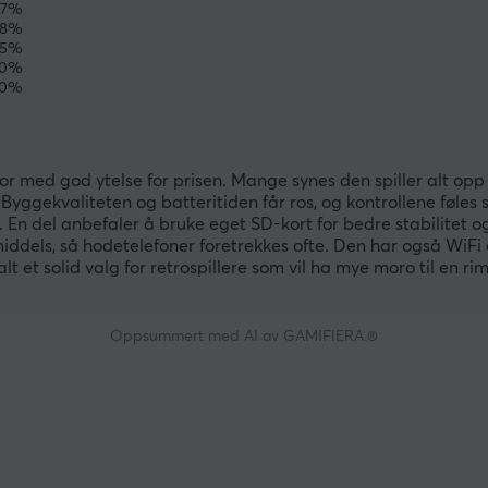
87%
8%
5%
0%
0%
 med god ytelse for prisen. Mange synes den spiller alt opp 
 Byggekvaliteten og batteritiden får ros, og kontrollene føles s
ll. En del anbefaler å bruke eget SD-kort for bedre stabilitet o
iddels, så hodetelefoner foretrekkes ofte. Den har også WiFi
alt et solid valg for retrospillere som vil ha mye moro til en ri
Oppsummert med AI av GAMIFIERA.®