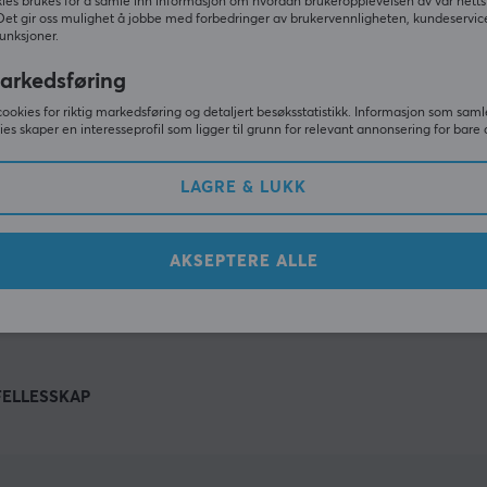
Andre så også
ies brukes for å samle inn informasjon om hvordan brukeropplevelsen av vår netts
Det gir oss mulighet å jobbe med forbedringer av brukervennligheten, kundeservic
unksjoner.
arkedsføring
cookies for riktig markedsføring og detaljert besøksstatistikk. Informasjon som saml
ies skaper en interesseprofil som ligger til grunn for relevant annonsering for bare 
LAGRE & LUKK
AKSEPTERE ALLE
VIS MER
FELLESSKAP