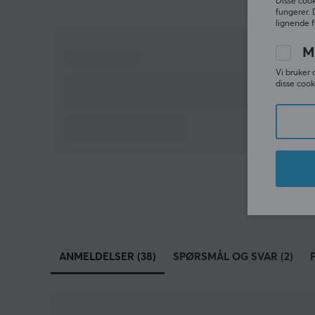
Disse cook
fungerer. 
lignende f
M
Vi bruker 
disse cook
ANMELDELSER (38)
SPØRSMÅL OG SVAR (2)