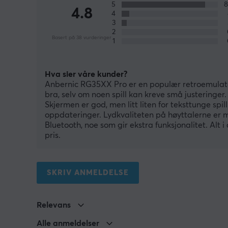
5
4.8
4
3
2
Basert på 38 vurderinger
1
Hva sier våre kunder?
Anbernic RG35XX Pro er en populær retroemulator
bra, selv om noen spill kan kreve små justeringer.
Skjermen er god, men litt liten for teksttunge spi
oppdateringer. Lydkvaliteten på høyttalerne er m
Bluetooth, noe som gir ekstra funksjonalitet. Alt i 
pris.
SKRIV ANMELDELSE
Relevans
Alle anmeldelser