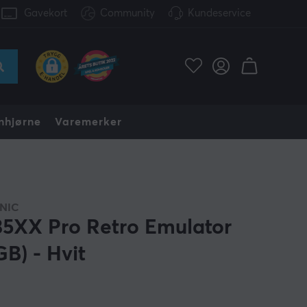
Gavekort
Community
Kundeservice
nhjørne
Varemerker
NIC
5XX Pro Retro Emulator
GB) - Hvit