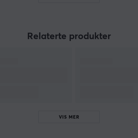
og bærbar spillopplevelse for både samlere og
entusiaster.
.
Relaterte produkter
1
VIS MER