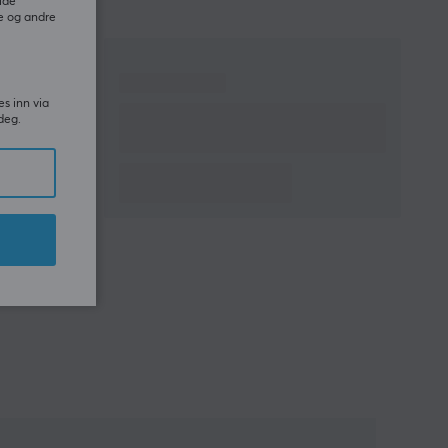
ide
e og andre
es inn via
deg.