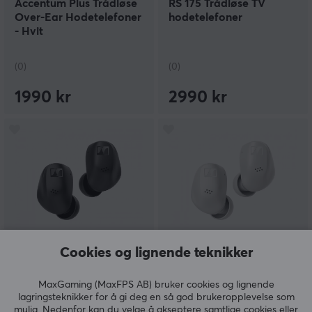
Accentum Plus Trådløse
RS 175 Trådløse TV
Over-Ear Hodetelefoner
hodetelefoner
- Hvit
(0)
(0)
1990 kr
2990 kr
Cookies og lignende teknikker
Sennheiser
Sennheiser
Accentum True Wireless
Accentum True Wireless
In-Ear Ørepropper -
in-Ear Ørepropper - Hvit
MaxGaming (MaxFPS AB) bruker cookies og lignende
Svart
lagringsteknikker for å gi deg en så god brukeropplevelse som
mulig. Nedenfor kan du velge å akseptere samtlige cookies eller