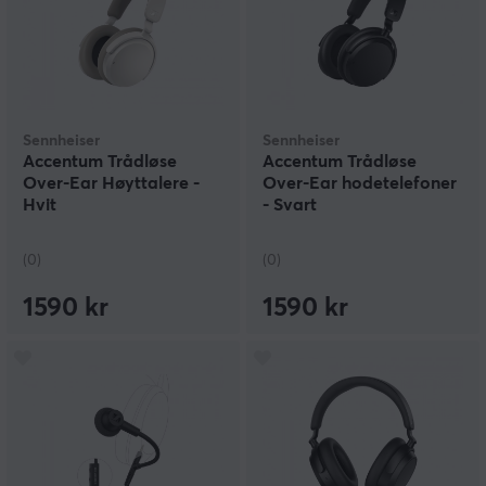
kompromissløse kvaliteten i hver komponent – fra
membranene i klokkene til teknologien i mikrofonarmen
– som gjør Sennheiser til et førstevalg for brukere som
nekter å nøye seg med noe annet enn det beste.
Sennheiser
Sennheiser
Accentum Trådløse
Accentum Trådløse
Over-Ear Høyttalere -
Over-Ear hodetelefoner
Hvit
- Svart
(0)
(0)
1590 kr
1590 kr