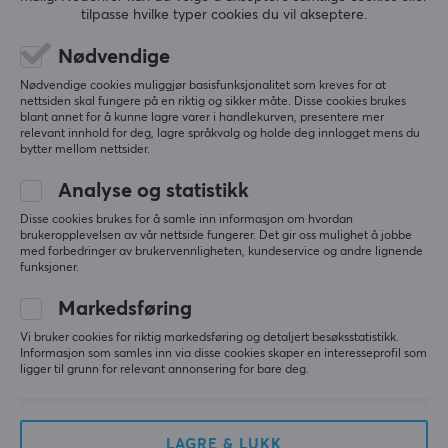
tilpasse hvilke typer cookies du vil akseptere.
(0)
(0)
Nødvendige
2290 kr
2289 kr
Nødvendige cookies muliggjør basisfunksjonalitet som kreves for at
nettsiden skal fungere på en riktig og sikker måte. Disse cookies brukes
blant annet for å kunne lagre varer i handlekurven, presentere mer
relevant innhold for deg, lagre språkvalg og holde deg innlogget mens du
bytter mellom nettsider.
Analyse og statistikk
Disse cookies brukes for å samle inn informasjon om hvordan
brukeropplevelsen av vår nettside fungerer. Det gir oss mulighet å jobbe
med forbedringer av brukervennligheten, kundeservice og andre lignende
funksjoner.
Sennheiser
Sennheiser
Markedsføring
Accentum Open True
Accentum Open True
Wireless in-Ear
Wireless In-Ear
Vi bruker cookies for riktig markedsføring og detaljert besøksstatistikk.
Ørepropper - Cream
Ørepropper - Svart
Informasjon som samles inn via disse cookies skaper en interesseprofil som
ligger til grunn for relevant annonsering for bare deg.
(0)
(0)
1090 kr
1090 kr
LAGRE & LUKK