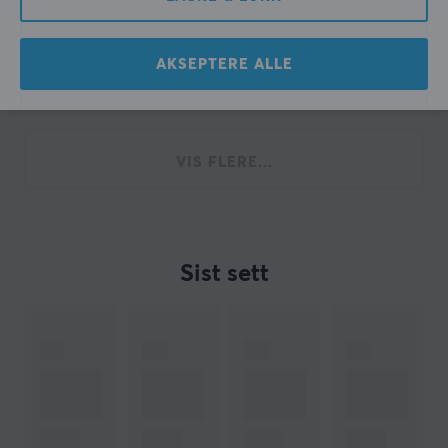
AKSEPTERE ALLE
Viser
1-12
av
12
produkter
VIS FLERE...
Sist sett