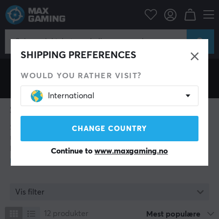
Sennheiser
SHIPPING PREFERENCES
WOULD YOU RATHER VISIT?
International
Sennheiser
Sennheiser har siden oppstarten i 1945 vært synonymt
CHANGE COUNTRY
med tysk ingeniørkunst og en utrettelig lidenskap for
perfekt lyd. Som en av verdens fremste aktører innen
Continue to
www.maxgaming.no
hodetelefoner og mikrofoner har de satt standarden for
hvordan både proffer og entusiaster opplever lyd. Med
et bredt sortiment som strekker seg fra ikoniske hifi-
hodetelefoner til høyytelses gamingheadset, lykkes
Vis filter
Sennheiser med å kombinere teknisk presisjon med et
tidløst design. For den som stiller høye krav til utstyret
12
produkter
Mest populære
sitt, er valget av Sennheiser en investering i både