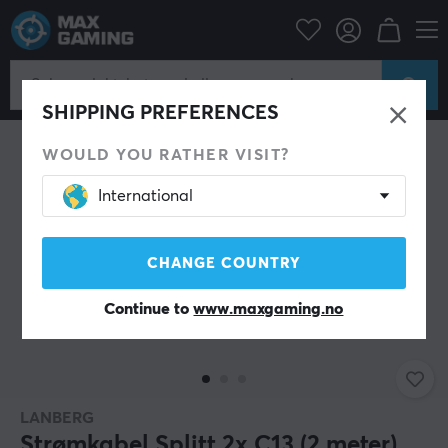
Datatilbehør
Datakabler & adaptere
Strømkabel
SHIPPING PREFERENCES
WOULD YOU RATHER VISIT?
International
CHANGE COUNTRY
Continue to
www.maxgaming.no
LANBERG
Strømkabel Splitt 2x C13 (2 meter)