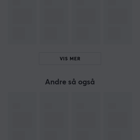
OM VAREMERKET
Kabelløsninger for alle med
Lanberg
- Utvikling og
fleksibilitet definerer Lanberg, som tilbyr forskjellige
løsninger innenfor nettverk og kabling. Det brede
produktsortimentet deres utvikles hele tiden, og
varemerket bygger på kontinuerlig kvalitetsforbedring
VIS MER
av produktene. Talentet deres for å skreddersy
produkter etter markedets behov har bidratt med
Andre så også
kontinuerlig tilvekst.
Hvis du er på jakt etter en kabel eller adapter, så har
Lanberg med sin brede produktportefølje sannsynligvis
det du leter etter. Utøver det så tilbyr de løsninger som
strukturert kabling, inkludert LAN- og patchkabler, og
dessuten verktøy til å bygge LAN-nettverksinfrastruktur
med. Du finner også verktøy og produkter som hjelper