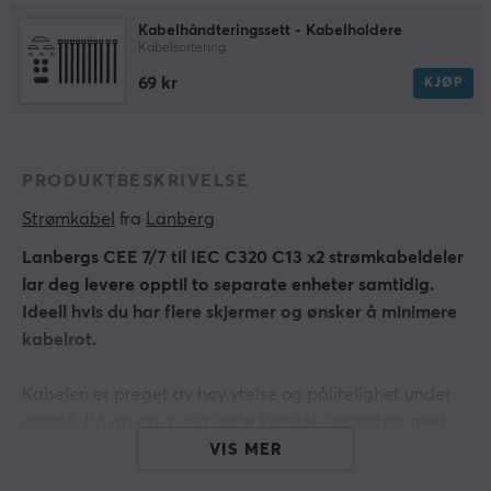
Kabelhåndteringssett - Kabelholdere
Kabelsortering
69 kr
KJØP
PRODUKTBESKRIVELSE
Strømkabel
 fra 
Lanberg
Lanbergs CEE 7/7 til IEC C320 C13 x2 strømkabeldeler
lar deg levere opptil to separate enheter samtidig.
Ideell hvis du har flere skjermer og ønsker å minimere
kabelrot.
Kabelen er preget av høy ytelse og pålitelighet under
arbeid. På grunn av sin gode kvalitet, garantert med
VDE-standarden, kan kabelen brukes av
VIS MER
hjemmebrukere så vel som profesjonelle som krever