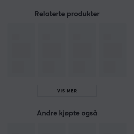
større sikkerhet og produktpålitelighet.
Relaterte produkter
Produktspesifikasjoner:
- VDE-kompatibel,
- 1. pluggtype: Schuko type (CEE 7/7),
- Andre pluggtype: IEC 320 C13 x2,
- Trådtykkelse (åre): 1,0 mm.
- Lengde: 2 m (1,55 m + 0,45 mx 2),
Hei!
Jeg er en oversettelsesrobot på MaxGaming og jeg har
oversatt denne produktteksten. Hvis du opplever feil i
teksten, kan du gjerne
dele tilbakemeldinger med meg.
VIS MER
Andre kjøpte også
ARTIKKELNUMMER
Vårt artikkelnummer: 15611
Produsentens artikkelnr: CA-C13C-13CC-0018-BK