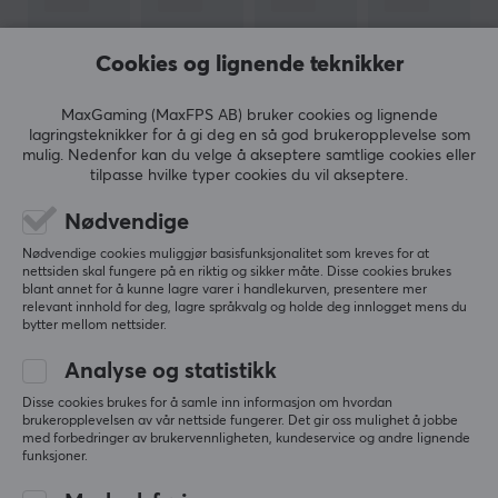
deg med å trekke alle kabler riktig.
Cookies og lignende teknikker
VIS MER
SPESIFIKASJONER
MaxGaming (MaxFPS AB) bruker cookies og lignende
EGENSKAPER
lagringsteknikker for å gi deg en så god brukeropplevelse som
Farge
mulig. Nedenfor kan du velge å akseptere samtlige cookies eller
ANMELDELSER (0)
SPØRSMÅL OG SVAR (0)
FELLESS
tilpasse hvilke typer cookies du vil akseptere.
Svart
Nødvendige
Nødvendige cookies muliggjør basisfunksjonalitet som kreves for at
5
0%
nettsiden skal fungere på en riktig og sikker måte. Disse cookies brukes
0.0
4
0%
blant annet for å kunne lagre varer i handlekurven, presentere mer
3
0%
relevant innhold for deg, lagre språkvalg og holde deg innlogget mens du
2
0%
bytter mellom nettsider.
Basert på 0 vurderinger
1
0%
Analyse og statistikk
Disse cookies brukes for å samle inn informasjon om hvordan
SKRIV ANMELDELSE
brukeropplevelsen av vår nettside fungerer. Det gir oss mulighet å jobbe
med forbedringer av brukervennligheten, kundeservice og andre lignende
funksjoner.