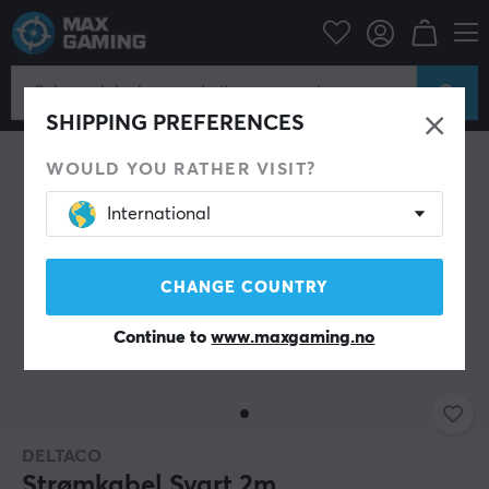
Datatilbehør
Datakabler & adaptere
Strømkabel
SHIPPING PREFERENCES
WOULD YOU RATHER VISIT?
International
CHANGE COUNTRY
Continue to
www.maxgaming.no
DELTACO
Strømkabel Svart 2m