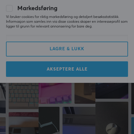
Kabellengde
Markedsføring
2 meter
Vi bruker cookies for riktig markedsføring og detaljert besøksstatistikk.
SKRIV ANMELDELSE
Informasjon som samles inn via disse cookies skaper en interesseprofil som
ligger til grunn for relevant annonsering for bare deg.
EGENSKAPER
Formfaktor
Mer fra vårt fellesskap
Rund
LAGRE & LUKK
Farge
Svart
AKSEPTERE ALLE
FORBINDELSE
Tilkobling fra
CEE 7/7 (Han)
Tilkobling til
IEC C13 (Hun)