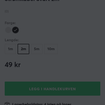
(0)
Farge:
Lengde:
1m
2m
5m
10m
49
kr
LEGG I HANDLEKURVEN
Lagerbeholdning: 4 igjen på lager