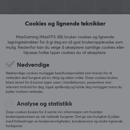
Deltaco
- Alt innen hjemmeelektronikk. Det som først
startet med import av
kabler,
ble senere
egenproduserte produkter innen tilbehørssegmentet. I
Cookies og lignende teknikker
dag finner du alt du trenger for datamaskinen fra
Deltaco. Enten du har behov for å få ryddet opp i
MaxGaming (MaxFPS AB) bruker cookies og lignende
kablene dine på en fin måte eller hvis du mangler
lagringsteknikker for å gi deg en så god brukeropplevelse som
kabler for en smidig optimalisering.
mulig. Nedenfor kan du velge å akseptere samtlige cookies eller
tilpasse hvilke typer cookies du vil akseptere.
VIS MER
I dag er Deltaco en av de ledende produsentene av
Nødvendige
hjemmeelektronikk i Sverige og eier i dag flere merker,
Nødvendige cookies muliggjør basisfunksjonalitet som kreves for at
for eksempel Nordic Home Culture, STREETZ og
nettsiden skal fungere på en riktig og sikker måte. Disse cookies brukes
ANMELDELSER (0)
SPØRSMÅL OG SVAR (0)
FELLESS
blant annet for å kunne lagre varer i handlekurven, presentere mer
Deltaco Smart Home
. I 2017 lanserte de sitt
relevant innhold for deg, lagre språkvalg og holde deg innlogget mens du
gamingmerke Deltaco Gaming, som ene og alene
bytter mellom nettsider.
fokuserer på å utvikle gamingprodukter.
Analyse og statistikk
5
0%
0.0
Disse cookies brukes for å samle inn informasjon om hvordan
4
0%
SPESIFIKASJONER
brukeropplevelsen av vår nettside fungerer. Det gir oss mulighet å jobbe
3
0%
med forbedringer av brukervennligheten, kundeservice og andre lignende
2
0%
DIMENSJON & VEKT
funksjoner.
Basert på 0 vurderinger
1
0%