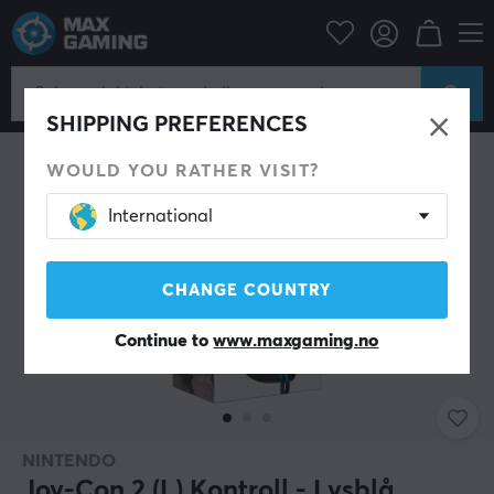
Konsoll
Nintendo
Switch Tilbehør
Spillkontroll
SHIPPING PREFERENCES
WOULD YOU RATHER VISIT?
International
CHANGE COUNTRY
Continue to
www.maxgaming.no
NINTENDO
Joy-Con 2 (L) Kontroll - Lysblå