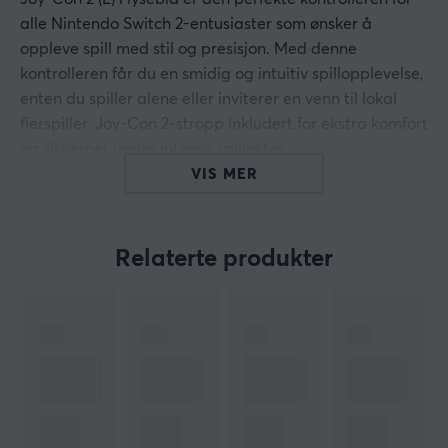
alle Nintendo Switch 2-entusiaster som ønsker å
oppleve spill med stil og presisjon. Med denne
kontrolleren får du en smidig og intuitiv spillopplevelse,
enten du spiller alene eller inviterer en venn til lokal
flerspiller. Joy-Con 2-stropp inkludert for ekstra komfort
og sikkerhet under intense spilløkter.
VIS MER
Den er designet eksklusivt for Nintendo Switch 2, og
tilbyr optimal ytelse med sømløs tilkobling. Gjør
spillingen din mer innovativ med denne allsidige
Relaterte produkter
venstrehåndskontrolleren som er perfekt for
kompatible spill og løfter spillopplevelsen til et nytt
nivå.
Sammendrag
Lyseblå venstre Joy-Con 2 til Nintendo Switch 2
Perfekt for lokal flerspiller med en venn