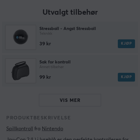
Utvalgt tilbehør
Stressball - Angst Stressball
Teknikk
39 kr
KJØP
Sak for kontroll
Annet tilbehør
99 kr
KJØP
VIS MER
PRODUKTBESKRIVELSE
Spillkontroll
 fra 
Nintendo
Joy-Con 2 (L) i lyseblå er den perfekte kontrolleren for