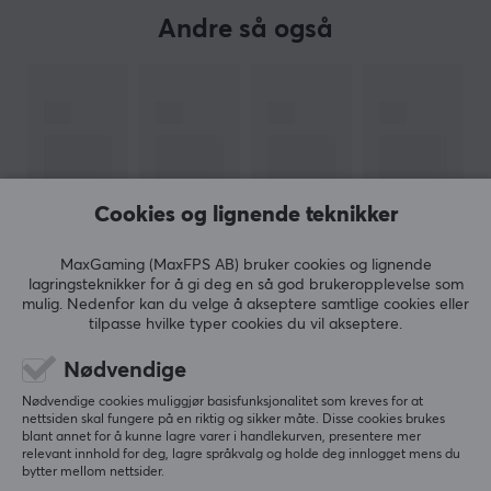
Legend of Zelda, og produsent av NES, SNES, Nintendo
Andre så også
64 og Game Boy, nesten alle har vel hørt om Nintendo.
Med en finger med i spillbransjen siden 1989, så er
Nintendo et av de eldste selskapene i bransjen.
Nintendos innovative tenkemåte, kombinert med de
legendariske titlene deres, gjør at konsollene deres
skiller seg ut.
Cookies og lignende teknikker
Du finner et fullt sortiment hos oss på MaxGaming,
dedikert til å gjøre spillopplevelsen din bedre og
MaxGaming (MaxFPS AB) bruker cookies og lignende
forbedre prestasjonen din. Uansett om du ser etter
lagringsteknikker for å gi deg en så god brukeropplevelse som
mulig. Nedenfor kan du velge å akseptere samtlige cookies eller
Nintendo Switch eller tilbehør, vil spille
VIS MER
tilpasse hvilke typer cookies du vil akseptere.
konkurranserettet eller få bedre følelse i Mario Kart,
Mario Party eller Ring Fit Adventure, så har vi det du
Nødvendige
ANMELDELSER (0)
SPØRSMÅL OG SVAR (0)
FELLESS
leter etter.
Nødvendige cookies muliggjør basisfunksjonalitet som kreves for at
nettsiden skal fungere på en riktig og sikker måte. Disse cookies brukes
blant annet for å kunne lagre varer i handlekurven, presentere mer
relevant innhold for deg, lagre språkvalg og holde deg innlogget mens du
SPESIFIKASJONER
bytter mellom nettsider.
5
0%