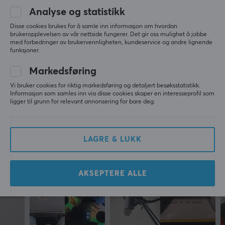
EGENSKAPER
0.0
4
0%
Analyse og statistikk
3
0%
Farge
2
0%
Disse cookies brukes for å samle inn informasjon om hvordan
Blå
Basert på 0 vurderinger
brukeropplevelsen av vår nettside fungerer. Det gir oss mulighet å jobbe
1
0%
med forbedringer av brukervennligheten, kundeservice og andre lignende
funksjoner.
GARANTI
SKRIV ANMELDELSE
Markedsføring
Produsentens garanti
Vi bruker cookies for riktig markedsføring og detaljert besøksstatistikk.
1 års garanti
Informasjon som samles inn via disse cookies skaper en interesseprofil som
ligger til grunn for relevant annonsering for bare deg.
Mer fra vårt fellesskap
LAGRE & LUKK
AKSEPTERE ALLE