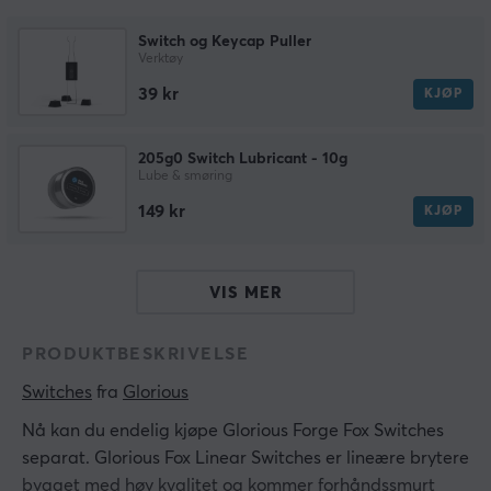
Switch og Keycap Puller
Verktøy
39 kr
KJØP
205g0 Switch Lubricant - 10g
Lube & smøring
149 kr
KJØP
VIS MER
PRODUKTBESKRIVELSE
Switches
 fra 
Glorious
Nå kan du endelig kjøpe Glorious Forge Fox Switches
separat. Glorious Fox Linear Switches er lineære brytere
bygget med høy kvalitet og kommer forhåndssmurt