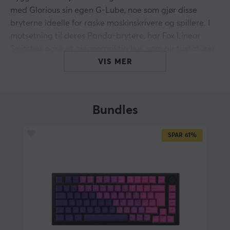
med Glorious sin egen G-Lube, noe som gjør disse
bryterne ideelle for raske maskinskrivere og spillere. I
motsetning til deres Panda-brytere, har Fox Linear
Switches også et gjennomsiktig hus, som gir tastaturer
med RGB-belysning de beste forutsetningene for å lyse
VIS MER
opp lyseffektene.
Aktiveringskraft: 45 g
Nederst ut: 60 g
Bundles
Aktiveringspunkt: 2,2 mm
Maks reiseavstand: 3,9 mm
SPAR
61%
Type: Lineær (lineær)
Montering: Platefeste (3-pinners og 5-pinners)
Bolig: Gjennomsiktig
Fabrikk forhåndssmurt