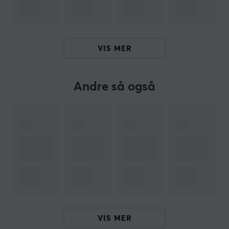
Pins
3
Type
Lineær
VIS MER
Farge
Rød
Andre så også
VIS MER