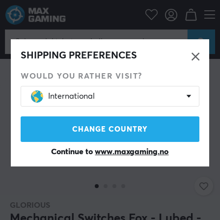
Datatilbehør
Tastatur og tilbehør
Custom keyboard
Switches
SHIPPING PREFERENCES
WOULD YOU RATHER VISIT?
International
CHANGE COUNTRY
Continue to
www.maxgaming.no
GLORIOUS
Mechanical Switches Fox - Lubed -