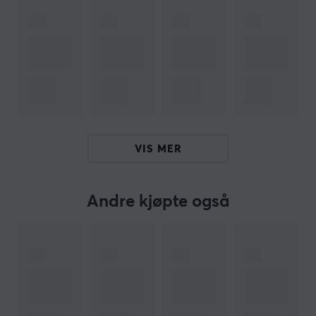
siden oppstarten i 2014.
Glorious sine produkter ble bygget for å imøtekomme
behovene til selv de mest kresne spillerne som ønsket
mer enn andre kunne tilby. Siden de var en av de første
som tilbød en ultralett spillmus med RGB-belysning har
de siden den gang fortsatt å ta spillindustrien med
storm.
VIS MER
SPESIFIKASJONER
Andre kjøpte også
EGENSKAPER
Actuation
45g
Bottom out
60g