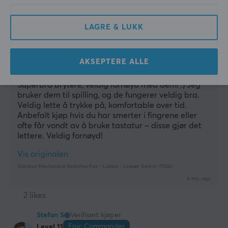
Glorious Mechanical Switches Fox - Lubed - Lineær Switch (110st)
3 mo. ago
LAGRE & LUKK
2 likes
Hanna Sara Elisabet L
Verifisert kjøper
AKSEPTERE ALLE
Gnarly Gladiator
Level 14
Superbra brytere, veldig fornøyd med dem! :) Jeg 
bruker dem til spilling, og de fungerer veldig bra. 
Veldig lette å trykke på, komfortable over tid. 
Anbefalt kjøp hvis du har smerter i fingrene eller 
ofte får vondt av å bruke tastatur – disse gjør det 
lettere. Veldig fornøyd!
Vis originalen
Glorious Mechanical Switches Fox - Lubed - Lineær Switch (110st)
4 mo. ago
2 likes
Stefan S
Verifisert kjøper
Epic Commander
Level 11