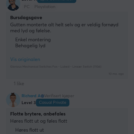
PC
Playstation
Bursdagsgave
Gutten monterte alt helt selv og er veldig fornøyd 
med lyd og følelse.
Enkel montering
Behagelig lyd
Vis originalen
Glorious Mechanical Switches Fox - Lubed - Lineær Switch (110st)
10 mo. ago
1 like
Richard A
Verifisert kjøper
Casual Private
Level 3
Flotte brytere, anbefales
Høres flott ut og føles flott
Høres flott ut