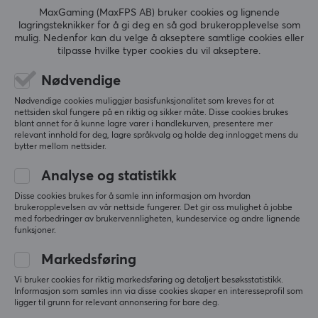
PC
Nintendo
MaxGaming (MaxFPS AB) bruker cookies og lignende
lagringsteknikker for å gi deg en så god brukeropplevelse som
Utmerket
mulig. Nedenfor kan du velge å akseptere samtlige cookies eller
tilpasse hvilke typer cookies du vil akseptere.
Flott for skriving. MEN for meg, etter å ha kjøpt Q1 
Knob med vanlig rød, har jeg funnet at Fox Lubed 
Nødvendige
Linear er litt tyngre for mine lange arbeidsøkter. 
Kanskje jeg ikke ville oppdaget det hvis jeg ikke 
Nødvendige cookies muliggjør basisfunksjonalitet som kreves for at
hadde kjøpt vanlig rød. Begge typer har samme 
nettsiden skal fungere på en riktig og sikker måte. Disse cookies brukes
blant annet for å kunne lagre varer i handlekurven, presentere mer
aktiveringskraft på 45g, men de smurte går opp til 
relevant innhold for deg, lagre språkvalg og holde deg innlogget mens du
50g ved bunnslag.
bytter mellom nettsider.
Til syvende og sist er det bare personlig, og 
Analyse og statistikk
avhenger av min spesifikke bruk. De er utmerkede 
og tilfredsstillende. Det kan ta deg noen forskjellige 
Disse cookies brukes for å samle inn informasjon om hvordan
brukeropplevelsen av vår nettside fungerer. Det gir oss mulighet å jobbe
ting å oppdage din egen personlige smak.
med forbedringer av brukervennligheten, kundeservice og andre lignende
funksjoner.
tilfredsstillende
stille
Markedsføring
jevn
Tyngre enn normale røde brytere for lange økter
Vi bruker cookies for riktig markedsføring og detaljert besøksstatistikk.
Informasjon som samles inn via disse cookies skaper en interesseprofil som
ligger til grunn for relevant annonsering for bare deg.
Vis originalen