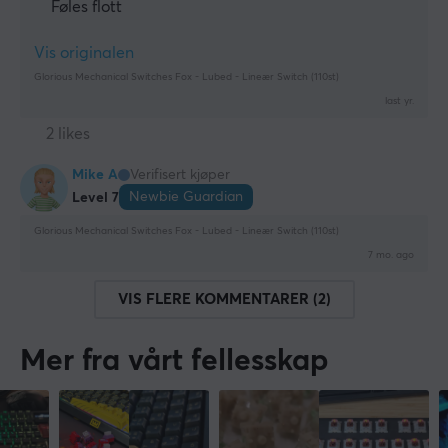
Føles flott
Vis originalen
Glorious Mechanical Switches Fox - Lubed - Lineær Switch (110st)
last yr.
2 likes
Mike A
Verifisert kjøper
Newbie Guardian
Level 7
Glorious Mechanical Switches Fox - Lubed - Lineær Switch (110st)
7 mo. ago
VIS FLERE KOMMENTARER (2)
Mer fra vårt fellesskap