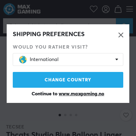
Datatilbehør
Tastatur og tilbehør
Custom keyboard
Switches
SPAR 28%
SHIPPING PREFERENCES
WOULD YOU RATHER VISIT?
International
CHANGE COUNTRY
Continue to
www.maxgaming.no
TECSEE
Tbcats Studio Blue Balloon Linaer