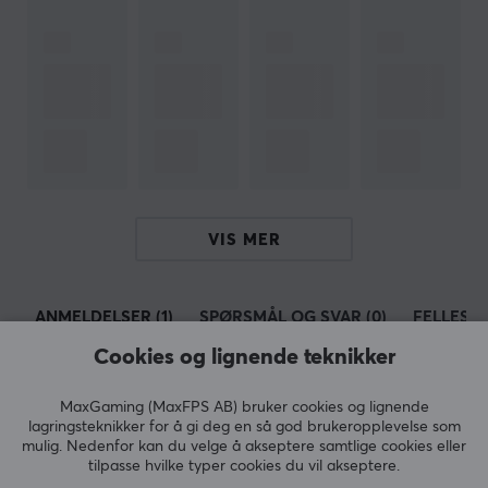
Type
Lineær
Farge
Blå, Hvit
VIS MER
ANMELDELSER (1)
SPØRSMÅL OG SVAR (0)
FELLESS
Cookies og lignende teknikker
MaxGaming (MaxFPS AB) bruker cookies og lignende
5
0%
lagringsteknikker for å gi deg en så god brukeropplevelse som
4.0
4
100%
mulig. Nedenfor kan du velge å akseptere samtlige cookies eller
3
0%
tilpasse hvilke typer cookies du vil akseptere.
2
0%
Basert på 1 vurdering