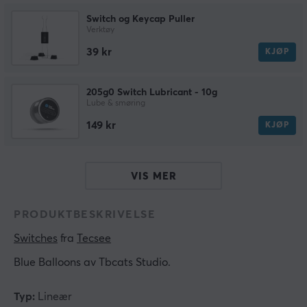
Switch og Keycap Puller
Verktøy
39 kr
KJØP
205g0 Switch Lubricant - 10g
Lube & smøring
149 kr
KJØP
VIS MER
PRODUKTBESKRIVELSE
Switches
 fra 
Tecsee
Blue Balloons av Tbcats Studio.
Typ:
Lineær