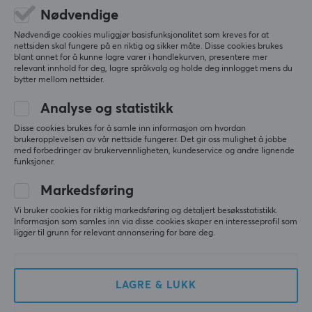
1
0%
Nødvendige
Nødvendige cookies muliggjør basisfunksjonalitet som kreves for at
SKRIV ANMELDELSE
nettsiden skal fungere på en riktig og sikker måte. Disse cookies brukes
blant annet for å kunne lagre varer i handlekurven, presentere mer
relevant innhold for deg, lagre språkvalg og holde deg innlogget mens du
bytter mellom nettsider.
Relevans
Analyse og statistikk
Alle anmeldelser
Disse cookies brukes for å samle inn informasjon om hvordan
brukeropplevelsen av vår nettside fungerer. Det gir oss mulighet å jobbe
Eemeli T
Verifisert kjøper
med forbedringer av brukervennligheten, kundeservice og andre lignende
Nerdy Crusader
Level 13
funksjoner.
PC
VR
Markedsføring
Veldig "poppy" lydene brytere. Litt grov og plastisk 
Vi bruker cookies for riktig markedsføring og detaljert besøksstatistikk.
lyd ut av boksen, men det er ikke et problem som 
Informasjon som samles inn via disse cookies skaper en interesseprofil som
smøring ikke kan fikse.
ligger til grunn for relevant annonsering for bare deg.
Pris
Rufsete, dårlig fabrikk smøring
LAGRE & LUKK
Vis originalen
Tecsee Tbcats Studio Blue Balloon Linaer Switch