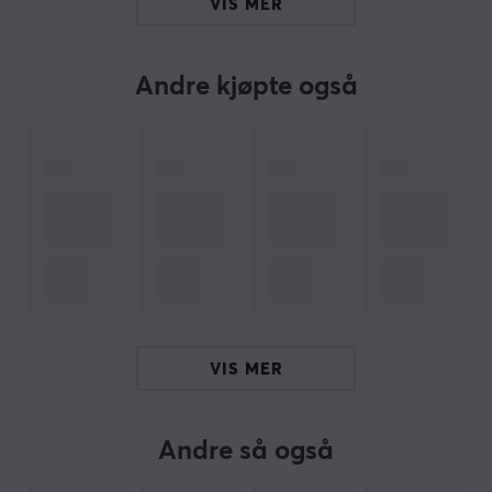
VIS MER
Produsentens artikkelnr: Tec-blu-bal
OM VAREMERKET
Andre kjøpte også
SPESIFIKASJONER
EGENSKAPER
Actuation
42g
Bottom out
3.5mm
Pins
VIS MER
5
Pre-travel
Andre så også
2.0mm