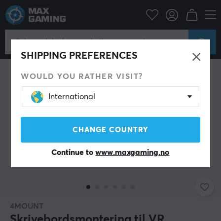
Datatilbehør
Skrivebord
Skrivebordstilbehør
SHIPPING PREFERENCES
WOULD YOU RATHER VISIT?
International
CHANGE COUNTRY
Continue to
www.maxgaming.no
4MOUNT
Skrivebordsmontering til VR