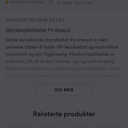
Midlertidig utsolgt
30 dager åpent kjøp
PRODUKTBESKRIVELSE
Skrivebordstilbehør
 fra 
4mount
Dette skrivebords-/bordfestet fra 4mount er den
perfekte måten å holde VR-headsettet og kontrollene
organisert og lett tilgjengelig. Monteringstilbehør er
inkludert, slik at du kan komme i gang med en gang.
Stålkonstruksjonen er slitesterk og pulverlakkert i svart
for et elegant utseende. Festet er kompatibelt med de
fleste VR-headset som er tilgjengelig på markedet,
inkludert Oculus, HTC, Sony og Pimax.
VIS MER
Hei!
Jeg er en oversettelsesrobot på MaxGaming og jeg har
Relaterte produkter
oversatt denne produktteksten. Hvis du opplever feil i
teksten, kan du gjerne
dele tilbakemeldinger med meg.