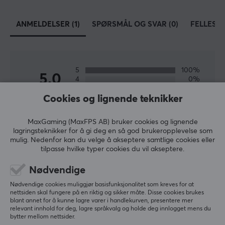
ANMELDELSER (1)
SPØRSMÅL OG SVAR (0)
FELLESS
5
100%
5.0
4
0%
3
0%
Cookies og lignende teknikker
2
0%
Basert på 1 vurdering
1
0%
MaxGaming (MaxFPS AB) bruker cookies og lignende
lagringsteknikker for å gi deg en så god brukeropplevelse som
SKRIV ANMELDELSE
mulig. Nedenfor kan du velge å akseptere samtlige cookies eller
tilpasse hvilke typer cookies du vil akseptere.
Relevans
Nødvendige
Nødvendige cookies muliggjør basisfunksjonalitet som kreves for at
Alle anmeldelser
nettsiden skal fungere på en riktig og sikker måte. Disse cookies brukes
blant annet for å kunne lagre varer i handlekurven, presentere mer
relevant innhold for deg, lagre språkvalg og holde deg innlogget mens du
Max N
Verifisert kjøper
bytter mellom nettsider.
Casual Camper
Level 4