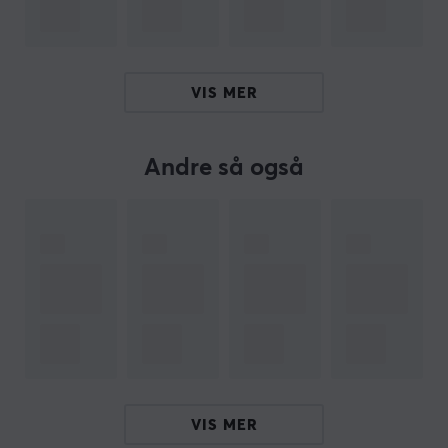
som er perfekt for deg. I tillegg utvider 4mount stadig
produktutvalget for å gi kundene enda flere
valgmuligheter. Hvis du er ute etter et unikt og
høykvalitets feste, er 4mount det perfekte valget for
VIS MER
deg.
Andre så også
SPESIFIKASJONER
EGENSKAPER
Farge
Svart
VIS MER