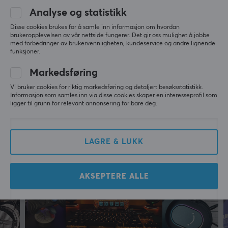
Analyse og statistikk
Fungerer bra
Fungerer veldig bra og klarte å rydde litt under 
Disse cookies brukes for å samle inn informasjon om hvordan
brukeropplevelsen av vår nettside fungerer. Det gir oss mulighet å jobbe
skrivebordet
med forbedringer av brukervennligheten, kundeservice og andre lignende
pent
funksjoner.
Markedsføring
Vis originalen
Vi bruker cookies for riktig markedsføring og detaljert besøksstatistikk.
4mount Skrivebordsmontering til VR Headset - Svart
Informasjon som samles inn via disse cookies skaper en interesseprofil som
2 yr. ago
ligger til grunn for relevant annonsering for bare deg.
0 likes
LAGRE & LUKK
Mer fra vårt fellesskap
AKSEPTERE ALLE