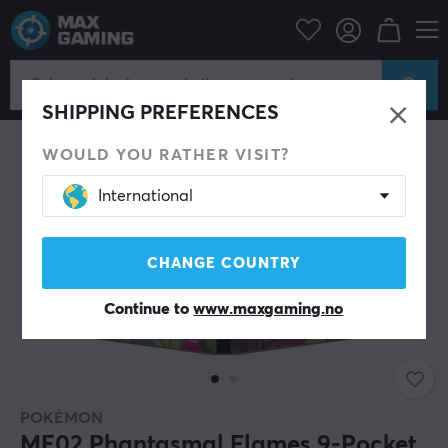
Hjem & Fritid
Samlekortspill
Tilbehør
SHIPPING PREFERENCES
WOULD YOU RATHER VISIT?
International
CHANGE COUNTRY
Continue to
www.maxgaming.no
POKÉMON
ME02 Phantasmal Flames 9-Pocket