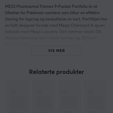
ME02 Phantasmal Flames 9-Pocket Portfolio är et
tilbehør for Pokémon-samlere som tilbyr en effektiv
lösning for lagring og beskyttelse av kort. Portföljen har
en fullt designet forside med Mega Charizard X og en
bakside med Mega Lopunny. Den rommer opptil 126
standardstørrelse kort i enkle lommer og 252 kort i
doble lommer.
VIS MER
Oppsummering
Rommer opptil 252 standardstørrelse kort
Relaterte produkter
Inneholder 14 × 9-pocket sider
For Pokémon-samlere og spillere
Laget med arkiv-säkra, syrefritt og ikke-PVC
materiale
Laget i California, USA