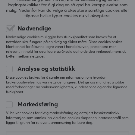
lagringsteknikker for å gi deg en så god brukeropplevelse som
5
0%
mulig. Nedenfor kan du velge å akseptere samtlige cookies eller
0.0
4
0%
tilpasse hvilke typer cookies du vil akseptere.
3
0%
2
0%
Nødvendige
Basert på 0 vurderinger
1
0%
Nødvendige cookies muliggjør basisfunksjonalitet som kreves for at
nettsiden skal fungere på en riktig og sikker måte. Disse cookies brukes
blant annet for å kunne lagre varer i handlekurven, presentere mer
SKRIV ANMELDELSE
relevant innhold for deg, lagre språkvalg og holde deg innlogget mens du
bytter mellom nettsider.
Analyse og statistikk
Mer fra vårt fellesskap
Disse cookies brukes for å samle inn informasjon om hvordan
brukeropplevelsen av vår nettside fungerer. Det gir oss mulighet å jobbe
med forbedringer av brukervennligheten, kundeservice og andre lignende
funksjoner.
Markedsføring
Vi bruker cookies for riktig markedsføring og detaljert besøksstatistikk.
Informasjon som samles inn via disse cookies skaper en interesseprofil som
ligger til grunn for relevant annonsering for bare deg.