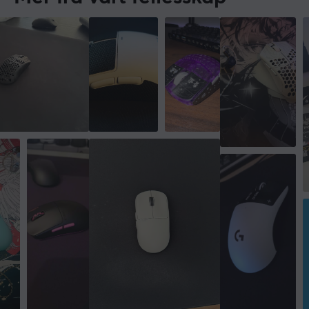
Trådløs
Ja
GARANTI
Produsentens garanti
1 års garanti