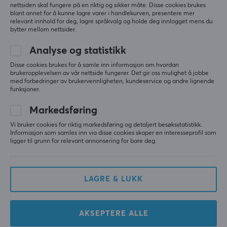
Vekt
nettsiden skal fungere på en riktig og sikker måte. Disse cookies brukes
Alle anmeldelser
36 g
blant annet for å kunne lagre varer i handlekurven, presentere mer
relevant innhold for deg, lagre språkvalg og holde deg innlogget mens du
bytter mellom nettsider.
Eric B
Verifisert kjøper
EGENSKAPER
Epic Warrior
Level 8
Analyse og statistikk
PC
Sensormodell
Disse cookies brukes for å samle inn informasjon om hvordan
PAW3950 HS
brukeropplevelsen av vår nettside fungerer. Det gir oss mulighet å jobbe
Beste fingertip-mus på markedet. Hender 18x10 
med forbedringer av brukervennligheten, kundeservice og andre lignende
cm.
funksjoner.
Sensor
Vis originalen
Optisk
Markedsføring
WLMouse Beast X Mini Pro - Milky White [TTC Nihil] - Solid Sides
Type bryter
Vi bruker cookies for riktig markedsføring og detaljert besøksstatistikk.
8 mo. ago
Informasjon som samles inn via disse cookies skaper en interesseprofil som
Omron Opticals
ligger til grunn for relevant annonsering for bare deg.
1 like
DPI
erik s
Verifisert kjøper
30000 dpi
Nice Juggernaut
Level 15
LAGRE & LUKK
Maks. akselerasjon
PC
70 G
WLMouse Beast X Mini Pro - Milky White [TTC Nihil] - Solid Sides
AKSEPTERE ALLE
Rullehjul
last mo.