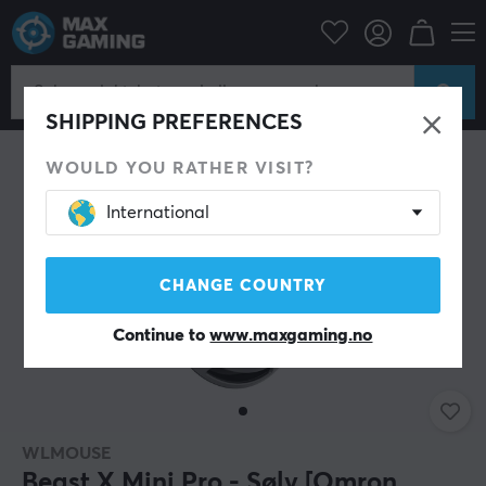
Datatilbehør
PC-mus & Tilbehør
Gaming mus
Trådløs
SHIPPING PREFERENCES
WOULD YOU RATHER VISIT?
International
CHANGE COUNTRY
Continue to
www.maxgaming.no
WLMOUSE
Beast X Mini Pro - Sølv [Omron