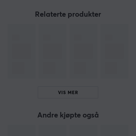
akselerasjon, som sikrer en jevn og presis
spillopplevelse hver gang. Beast X Pro har et
Relaterte produkter
ergonomisk grep som er designet for langvarig spilling
og komfort, som reduserer tretthet og forbedrer
spillytelsen din Beast X Mini Pro er tilgjengelig i flere
farger, med forskjellige brytere og med stripete eller
solide sider.
Opplev utrolig presisjon med en pollingfrekvens på
8000 Hz som gir uovertruffen respons og hastighet
under spillene dine. Med Beast X Mini Pro trådløs
spillmus får du verktøyene til å dominere spillverdenen
VIS MER
med stil og presisjon. Nyt hvert spilløyeblikk med denne
musen som er designet for å gi deg en fordel i ethvert
spill du tar på deg.
Andre kjøpte også
Hei!
Jeg er en oversettelsesrobot på MaxGaming og jeg har