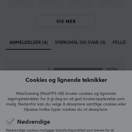
ekspertise og innovasjon tilbyr de produkter med
enestående ytelse og holdbarhet for alle dine
spillbehov. WLMouse streber alltid etter å gi kundene
VIS MER
sine den best mulige spillopplevelsen. Med sin
entusiastiske og positive holdning fanger selskapet
fantasien din og skaper en magisk spillopplevelse!
ANMELDELSER (4)
SPØRSMÅL OG SVAR (0)
FELLESS
SPESIFIKASJONER
DIMENSJON & VEKT
5
100%
5.0
4
0%
Bredde
Cookies og lignende teknikker
3
0%
58 mm
2
0%
Basert på 4 vurderinger
1
0%
MaxGaming (MaxFPS AB) bruker cookies og lignende
Dybde
lagringsteknikker for å gi deg en så god brukeropplevelse som
116 mm
mulig. Nedenfor kan du velge å akseptere samtlige cookies eller
SKRIV ANMELDELSE
tilpasse hvilke typer cookies du vil akseptere.
Høyde
Nødvendige
35 mm
Relevans
Nødvendige cookies muliggjør basisfunksjonalitet som kreves for at