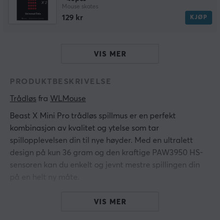
Mouse skates
129 kr
KJØP
VIS MER
PRODUKTBESKRIVELSE
Trådløs
 fra 
WLMouse
Beast X Mini Pro trådløs spillmus er en perfekt
kombinasjon av kvalitet og ytelse som tar
spillopplevelsen din til nye høyder. Med en ultralett
design på kun 36 gram og den kraftige PAW3950 HS-
sensoren kan du enkelt og jevnt mestre spillingen din
på en helt ny måte.
Den avanserte PAW3950 HS-sensoren gir deg
VIS MER
imponerende ytelse med 30 000 DPI, 750 IPS og 70 G