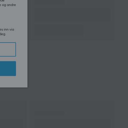
ide
e og andre
es inn via
deg.