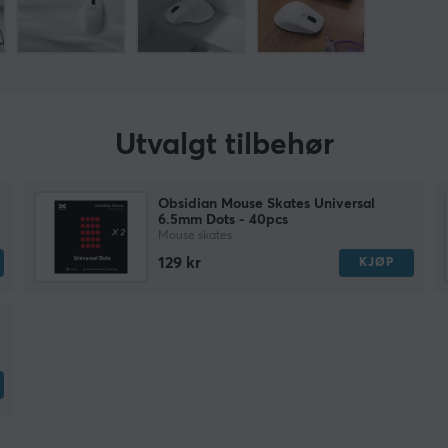
Utvalgt tilbehør
Obsidian Mouse Skates Universal
6.5mm Dots - 40pcs
Mouse skates
129 kr
KJØP