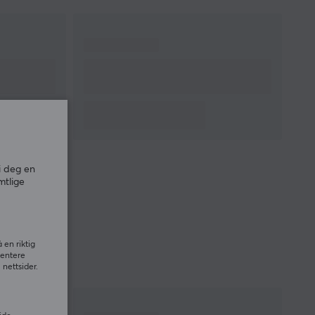
Maks. akselerasjon
50 G
Rullehjul
Ja
Farge
Hvit
IPS
650
Polling Rate
4000 Hz
FORBINDELSE
Forbindelse
2.4GHz, Bluetooth,
i deg en
USB
mtlige
Trådløs
Ja
GARANTI
 en riktig
Produsentens garanti
2 års garanti
sentere
nettsider.