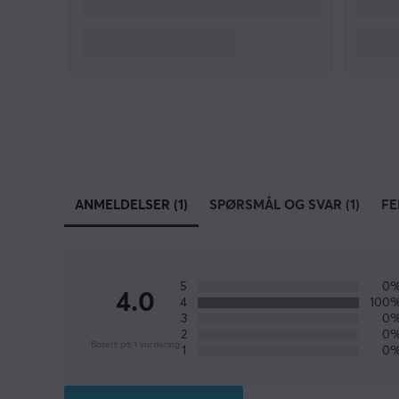
ANMELDELSER (1)
SPØRSMÅL OG SVAR (1)
FE
5
0
4.0
4
100
3
0
2
0
Basert på 1 vurdering
1
0