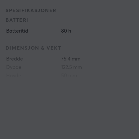
SPESIFIKASJONER
BATTERI
Batteritid
80 h
DIMENSJON & VEKT
Bredde
75.4 mm
Dybde
122.5 mm
Høyde
50 mm
Vekt
78 g
EGENSKAPER
Sensormodell
PixArt 3395
Sensor
Optisk
Type bryter
Huano
DPI
26000 dpi