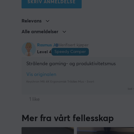
SKRIV ANMELDELSE
Relevans
Alle anmeldelser
Rasmus J
Verifisert kjøper
Speedy Camper
Level 4
Strålende gaming- og produktivitetsmus
Vis originalen
Keychron M6 4K Ergonomisk Trådløs Mus - Svart
last 
1 like
Mer fra vårt fellesskap