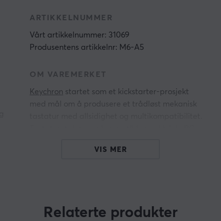
ARTIKKELNUMMER
Vårt artikkelnummer: 31069
Produsentens artikkelnr: M6-A5
OM VAREMERKET
Keychron
startet som et kickstarter-prosjekt
med mål om å produsere et trådløst mekanisk
ng
tastatur med allsidighet og multikompatibilitet.
Tastaturet deres er kompatible med både PC,
Mac og til og med smarttelefon. Etter
VIS MER
lanseringssuksessen og hyllestene til
teknologianmelderen og youtuberen MKBHD,
har Keychron utvidet tastaturutvalget og er nå
ir
tilgjengelig i en rekke størrelser og design.
Relaterte produkter
Vi anbefaler Keychron for de som ønsker et