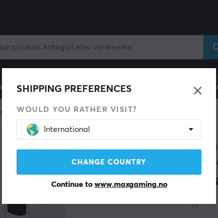
ll
Gamingstol
Mobiltilbehør
Hjem & Fritid
Fun
SHIPPING PREFERENCES
WOULD YOU RATHER VISIT?
mus
Trådløs
International
KEYC
M6 
CHANGE COUNTRY
Mus
Continue to
www.maxgaming.no
(1)