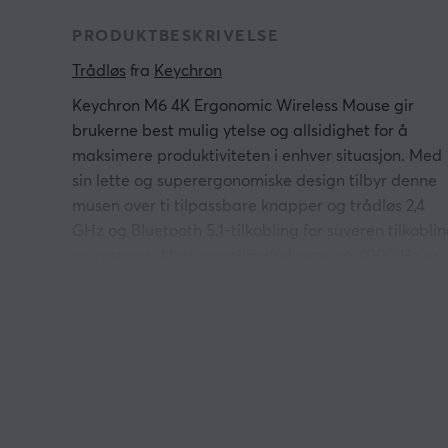
PRODUKTBESKRIVELSE
Trådløs
 fra 
Keychron
Keychron M6 4K Ergonomic Wireless Mouse gir
brukerne best mulig ytelse og allsidighet for å
maksimere produktiviteten i enhver situasjon. Med
sin lette og superergonomiske design tilbyr denne
musen over ti tilpassbare knapper og trådløs 2,4
GHz og Bluetooth 5.1-tilkobling for suveren tilkobli
og respons. Med en pollingfrekvens på 4000 Hz er
det ingenting som kan stoppe deg fra å dominere
fiendene dine!
Topphjulet bytter enkelt mellom standard mellom-
og uendelig rullehjul via den øverste knappen, og g
deg allsidige rullealternativer rett ved
fingertuppene. I tillegg fungerer tommelhjulet, som