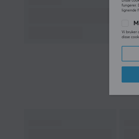
Disse cook
museknappen. Velg mellom to farger, enten en
fungerer. 
elegant svart farge eller en stilig hvit farge. Takket
lignende f
være sin ergonomiske form og siderulling er denne
M
musen utmerket for alle typer aktiviteter. Kjøp din
Vi bruker 
Keychron M6 4K trådløs spillmus og klikk og sveip
disse cook
med hastighet og presisjon.