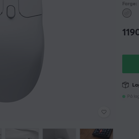
Farge:
119
Lag
På la