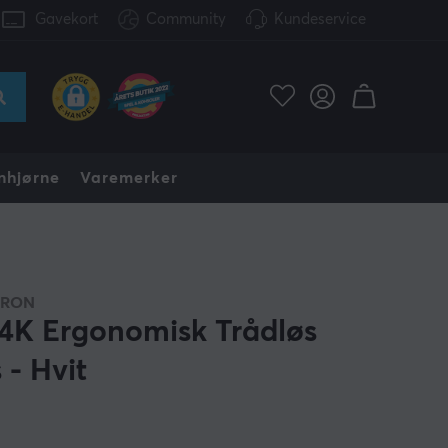
Gavekort
Community
Kundeservice
nhjørne
Varemerker
HRON
4K Ergonomisk Trådløs
 - Hvit