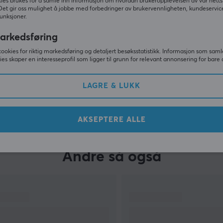
ies brukes for å samle inn informasjon om hvordan brukeropplevelsen av vår netts
Det gir oss mulighet å jobbe med forbedringer av brukervennligheten, kundeservic
unksjoner.
arkedsføring
cookies for riktig markedsføring og detaljert besøksstatistikk. Informasjon som saml
ies skaper en interesseprofil som ligger til grunn for relevant annonsering for bare 
LAGRE & LUKK
VIS MER
AKSEPTERE ALLE
Andre så også