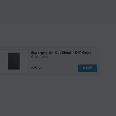
Supergrip Un-Cut Sheet - DIY Grips
Grep til mus
129 kr
KJØP