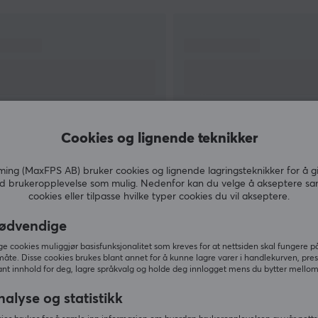
pålitelig spilltastatur som enkelt kan tas med på
LAN. Hvis du spiller spill på smarttelefonen,
anbefaler vi at du prøver et Keychron-tastatur
for å få en ekstra fordel i forhold til
motstanderne.
g
Cookies og lignende teknikker
ng (MaxFPS AB) bruker cookies og lignende lagringsteknikker for å g
VIS MER
d brukeropplevelse som mulig. Nedenfor kan du velge å akseptere sa
cookies eller tilpasse hvilke typer cookies du vil akseptere.
e
ødvendige
 cookies muliggjør basisfunksjonalitet som kreves for at nettsiden skal fungere på
.
måte. Disse cookies brukes blant annet for å kunne lagre varer i handlekurven, pre
Andre kjøpte også
nt innhold for deg, lagre språkvalg og holde deg innlogget mens du bytter mellom 
nalyse og statistikk
på