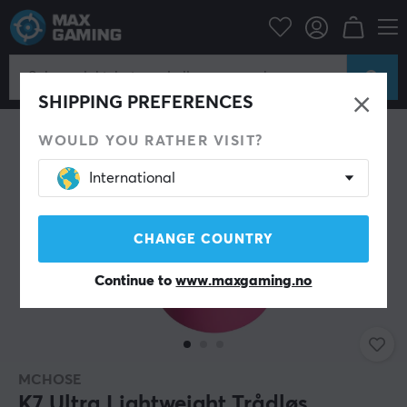
Datatilbehør
PC-mus & Tilbehør
Gaming mus
Trådløs
SPAR 11%
SHIPPING PREFERENCES
WOULD YOU RATHER VISIT?
International
CHANGE COUNTRY
Continue to
www.maxgaming.no
MCHOSE
K7 Ultra Lightweight Trådløs