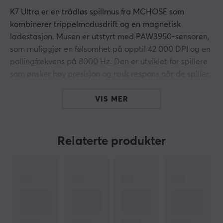
K7 Ultra er en trådløs spillmus fra MCHOSE som
kombinerer trippelmodusdrift og en magnetisk
ladestasjon. Musen er utstyrt med PAW3950-sensoren,
som muliggjør en følsomhet på opptil 42 000 DPI og en
pollingfrekvens på 8000 Hz. Den er utviklet for spillere
som ønsker høy presisjon og rask respons når de spiller.
K7 Ultra er bygget med et Realtek-brikkesett for å sikre
VIS MER
lav latens og stabil trådløs ytelse. Den bruker
mekaniske Omron-brytere, klassifisert for 100 millioner
klikk, noe som gir garantert holdbarhet og pålitelighet.
Relaterte produkter
Museskinnene er laget av 100 % PTFE, noe som gir jevn
bevegelse over ulike overflater. I tillegg har den et
innebygd batteri på 500 mAh, som gir opptil 65 timer
med spilling i 2,4G-modus. Den magnetiske ladedokken
fungerer også som en rask 8K-mottaker, og 360° RGB-
belysning øker estetikken og tilpasningsmulighetene