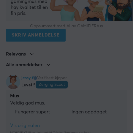
No
gamingmus med
høy kvalitet til en
Tohåndsutforming
fin pris.
Nei
Oppsummert med AI av GAMIFIERA.®
Rullehjul
SKRIV ANMELDELSE
Ja
Farge
Relevans
Rosa
Alle anmeldelser
IPS
750
jessy f
Verifisert kjøper
Encoder
Zerging Scout
Level 5
TTC Gold
Mus
Veldig god mus.
Polling Rate
8000 Hz
Fungerer supert
Ingen oppdaget
Vis originalen
FORBINDELSE
MCHOSE K7 Ultra Lightweight Trådløs Gamingmus - Svart