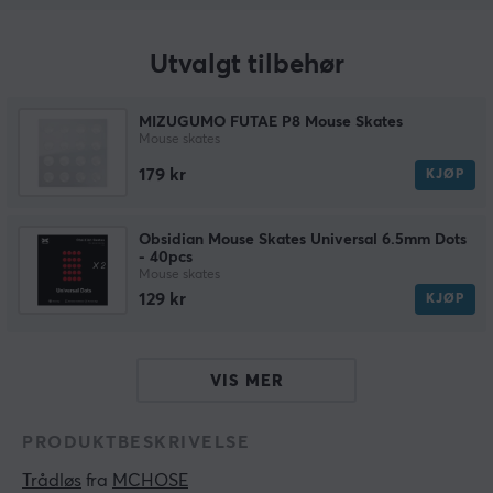
Utvalgt tilbehør
MIZUGUMO FUTAE P8 Mouse Skates
Mouse skates
179 kr
KJØP
Obsidian Mouse Skates Universal 6.5mm Dots
- 40pcs
Mouse skates
129 kr
KJØP
VIS MER
PRODUKTBESKRIVELSE
Trådløs
 fra 
MCHOSE