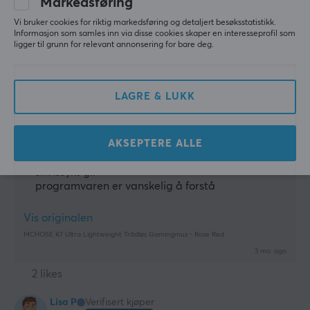
Markedsføring
T-posing Guardian
Level 7
Vi bruker cookies for riktig markedsføring og detaljert besøksstatistikk.
PC
Informasjon som samles inn via disse cookies skaper en interesseprofil som
ligger til grunn for relevant annonsering for bare deg.
Fantastisk klone av gpro superstrike og enda
bedre
Fantastisk gpro superstrike-klone og bedre farger, 
og når den pares med skates og et glassmusmatte, 
LAGRE & LUKK
bare herlig :)
lettere enn gpro
AKSEPTERE ALLE
kommer med en ladestasjon
utpakkingen er sinnssyk for prisen
sinnssykt gli
programvaren er vanskelig å forstå
Vis originalen
MCHOSE K7 Ultra Lightweight Trådløs Gamingmus - Rose Red
3 mo. ago
2 likes
Lisa P
Verifisert kjøper