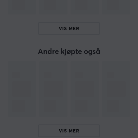
gjennom M HUB-driveren.
Sammendrag
PAW3950-sensor
VIS MER
Opptil 42 000 DPI
Trådløs for spillere
Andre kjøpte også
8000 Hz pollingfrekvens
500 mAh batteri
Hei!
Jeg er en oversettelsesrobot på MaxGaming og jeg har
oversatt denne produktteksten. Hvis du opplever feil i
teksten, kan du gjerne
dele tilbakemeldinger med meg.
ARTIKKELNUMMER
VIS MER