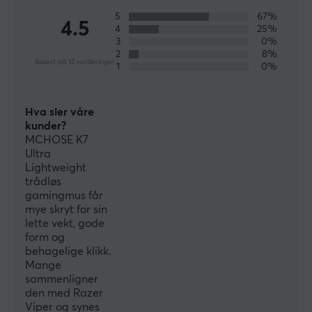
nivå. Velg MCHOSE og spill på dine premisser!
5
67%
4.5
4
25%
3
0%
2
8%
SPESIFIKASJONER
Basert på 12 vurderinger
1
0%
BATTERI
Batteritid
Hva sier våre
120 h
kunder?
MCHOSE K7
Ultra
DIMENSJON & VEKT
Lightweight
Bredde
trådløs
gamingmus får
63.8 mm
mye skryt for sin
lette vekt, gode
Dybde
form og
127.3 mm
behagelige klikk.
Mange
Høyde
sammenligner
39.9 mm
den med Razer
Viper og synes
Vekt