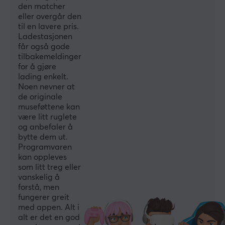
den matcher
59 g
eller overgår den
til en lavere pris.
Ladestasjonen
EGENSKAPER
får også gode
tilbakemeldinger
Sensormodell
for å gjøre
PAW3950
lading enkelt.
Noen nevner at
Sensor
de originale
Optisk
museføttene kan
være litt ruglete
Type bryter
og anbefaler å
Omron Mechanical
bytte dem ut.
Programvaren
DPI
kan oppleves
42000 dpi
som litt treg eller
vanskelig å
Maks. akselerasjon
forstå, men
50 G
fungerer greit
med appen. Alt i
Belysning
alt er det en god