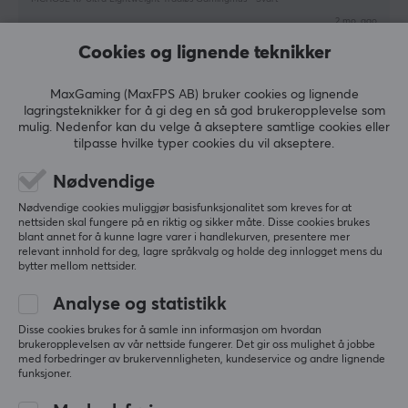
Forbindelse
2 mo. ago
Bluetooth, USB
Cookies og lignende teknikker
2 likes
Trådløs
Anton H
Verifisert kjøper
Ja
MaxGaming (MaxFPS AB) bruker cookies og lignende
Bossy Guardian
Level 7
lagringsteknikker for å gi deg en så god brukeropplevelse som
mulig. Nedenfor kan du velge å akseptere samtlige cookies eller
PC
GARANTI
tilpasse hvilke typer cookies du vil akseptere.
En fullstendig kopi av Razer Viper V3 Pro, men 
Produsentens garanti
Nødvendige
bedre.
1 års garanti
Nødvendige cookies muliggjør basisfunksjonalitet som kreves for at
Vis originalen
nettsiden skal fungere på en riktig og sikker måte. Disse cookies brukes
blant annet for å kunne lagre varer i handlekurven, presentere mer
relevant innhold for deg, lagre språkvalg og holde deg innlogget mens du
bytter mellom nettsider.
Analyse og statistikk
MCHOSE K7 Ultra Lightweight Trådløs Gamingmus - Svart
Disse cookies brukes for å samle inn informasjon om hvordan
6 mo. ago
brukeropplevelsen av vår nettside fungerer. Det gir oss mulighet å jobbe
med forbedringer av brukervennligheten, kundeservice og andre lignende
4 likes
funksjoner.
maris k
Verifisert kjøper