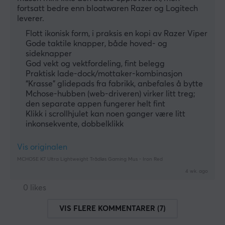
fortsatt bedre enn bloatwaren Razer og Logitech 
leverer.
Flott ikonisk form, i praksis en kopi av Razer Viper
Gode taktile knapper, både hoved- og
sideknapper
God vekt og vektfordeling, fint belegg
Praktisk lade-dock/mottaker-kombinasjon
“Krasse” glidepads fra fabrikk, anbefales å bytte
Mchose-hubben (web-driveren) virker litt treg;
den separate appen fungerer helt fint
Klikk i scrollhjulet kan noen ganger være litt
inkonsekvente, dobbelklikk
Vis originalen
MCHOSE K7 Ultra Lightweight Trådløs Gaming Mus - Iron Red
4 wk. ago
0 likes
VIS FLERE KOMMENTARER (7)