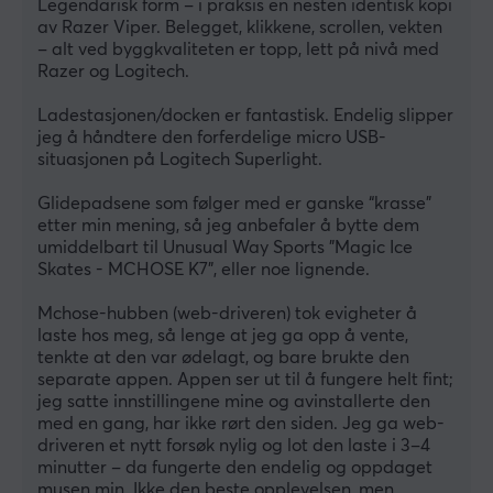
Legendarisk form – i praksis en nesten identisk kopi 
av Razer Viper. Belegget, klikkene, scrollen, vekten 
– alt ved byggkvaliteten er topp, lett på nivå med 
Razer og Logitech.
Ladestasjonen/docken er fantastisk. Endelig slipper 
jeg å håndtere den forferdelige micro USB-
situasjonen på Logitech Superlight.
Glidepadsene som følger med er ganske “krasse” 
etter min mening, så jeg anbefaler å bytte dem 
umiddelbart til Unusual Way Sports "Magic Ice 
Skates - MCHOSE K7", eller noe lignende.
Mchose-hubben (web-driveren) tok evigheter å 
laste hos meg, så lenge at jeg ga opp å vente, 
tenkte at den var ødelagt, og bare brukte den 
separate appen. Appen ser ut til å fungere helt fint; 
jeg satte innstillingene mine og avinstallerte den 
med en gang, har ikke rørt den siden. Jeg ga web-
driveren et nytt forsøk nylig og lot den laste i 3–4 
minutter – da fungerte den endelig og oppdaget 
musen min. Ikke den beste opplevelsen, men 