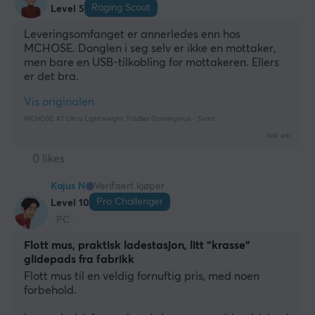
Raging Scout
Level 5
Leveringsomfanget er annerledes enn hos 
MCHOSE. Donglen i seg selv er ikke en mottaker, 
men bare en USB-tilkobling for mottakeren. Ellers 
er det bra.
Vis originalen
MCHOSE K7 Ultra Lightweight Trådløs Gamingmus - Svart
last wk.
0 likes
Kajus N
Verifisert kjøper
Pro Challenger
Level 10
PC
Flott mus, praktisk ladestasjon, litt “krasse”
glidepads fra fabrikk
Flott mus til en veldig fornuftig pris, med noen 
forbehold.