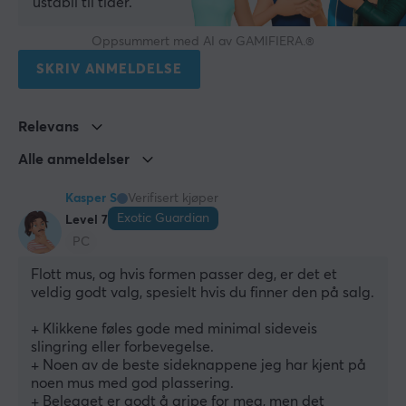
ustabil til tider.
40 mm
Vekt
Oppsummert med AI av GAMIFIERA.®
49 g
SKRIV ANMELDELSE
EGENSKAPER
Relevans
Sensormodell
Alle anmeldelser
PixArt PAW 3950
Kasper S
Verifisert kjøper
Sensor
Exotic Guardian
Level 7
Optisk
PC
Type bryter
Flott mus, og hvis formen passer deg, er det et 
Huano Blue Shell Pink Dot
veldig godt valg, spesielt hvis du finner den på salg.
DPI
+ Klikkene føles gode med minimal sideveis 
30000 dpi
slingring eller forbevegelse.
+ Noen av de beste sideknappene jeg har kjent på 
Maks. akselerasjon
noen mus med god plassering.
50 G
+ Belegget er godt å gripe for meg, men det 