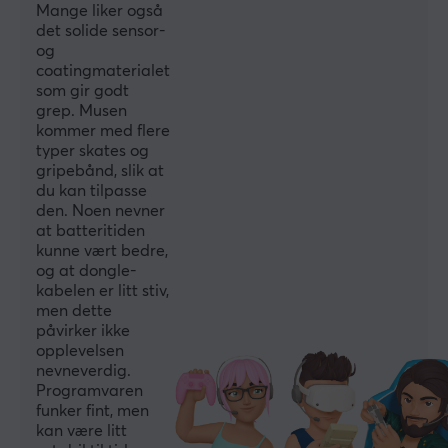
Mange liker også
design og effektiv ytelse, noe som gjør dem til et ideelt
det solide sensor-
valg for den bevisste forbrukeren. Ta en titt på
og
Waizowls sortiment og gi oppsettet ditt en ny stil!
coatingmaterialet
som gir godt
grep. Musen
SPESIFIKASJONER
kommer med flere
typer skates og
BATTERI
gripebånd, slik at
Batteritid
du kan tilpasse
den. Noen nevner
130 h
at batteritiden
kunne vært bedre,
DIMENSJON & VEKT
og at dongle-
kabelen er litt stiv,
Bredde
men dette
57 mm
påvirker ikke
opplevelsen
Dybde
nevneverdig.
Programvaren
120 mm
funker fint, men
Høyde
kan være litt