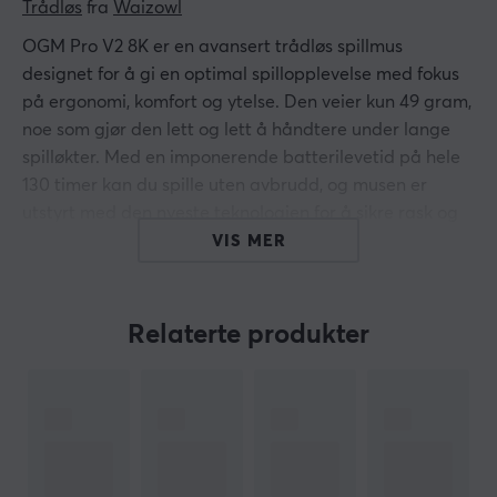
Trådløs
 fra 
Waizowl
OGM Pro V2 8K er en avansert trådløs spillmus
designet for å gi en optimal spillopplevelse med fokus
på ergonomi, komfort og ytelse. Den veier kun 49 gram,
noe som gjør den lett og lett å håndtere under lange
spilløkter. Med en imponerende batterilevetid på hele
130 timer kan du spille uten avbrudd, og musen er
utstyrt med den nyeste teknologien for å sikre rask og
nøyaktig respons. Perfekt for både uformelle spillere og
VIS MER
profesjonelle spillere som krever det aller beste av
utstyret deres.
Relaterte produkter
Polling Rate:
8000Hz Polling Rate gir deg en ultrarask respons som
gjør at hver bevegelse registreres umiddelbart, noe
som er perfekt for spillere som ønsker et
konkurransefortrinn. Den medfølgende dongelen gjør
installasjonen enkel og problemfri, slik at du raskt kan