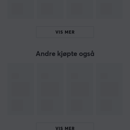
komme i gang.
PixArt PAW 3950:
750 IPS gir deg utrolig presisjon og hastighet, som er
VIS MER
perfekt for spillere som krever raske reaksjoner. Med en
akselerasjon på 50G kan musen håndtere selv de mest
intense bevegelsene uten å miste kvalitet. I tillegg
Andre kjøpte også
tilbyr den en oppløsning på 30 000 DPI, noe som gir
utrolige detaljer og tilpasningsevne. Sammen gir disse
funksjonene en imponerende ytelse som gjør
spillopplevelsen din mer responsiv og engasjerende.
Tre-modus tilkobling:
Koble til trådløst via 2,4GHz for en rask og pålitelig
tilkobling som er flokefri, bruk Bluetooth for enkelhet og
fleksibilitet som gjør det enkelt å koble til forskjellige
enheter uten problemer, eller velg en kablet tilkobling
VIS MER
via kabel for en stabil og konstant tilkobling.