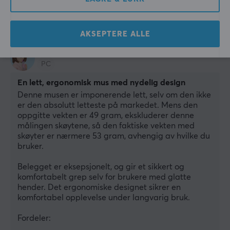
6 mo. ago
2 likes
AKSEPTERE ALLE
Emilia S
OP Knight
Level 9
PC
En lett, ergonomisk mus med nydelig design
Denne musen er imponerende lett, selv om den ikke 
er den absolutt letteste på markedet. Mens den 
oppgitte vekten er 49 gram, ekskluderer denne 
målingen skøytene, så den faktiske vekten med 
skøyter er nærmere 53 gram, avhengig av hvilke du 
bruker.
Belegget er eksepsjonelt, og gir et sikkert og 
komfortabelt grep selv for brukere med glatte 
hender. Det ergonomiske designet sikrer en 
komfortabel opplevelse under langvarig bruk.
Fordeler: