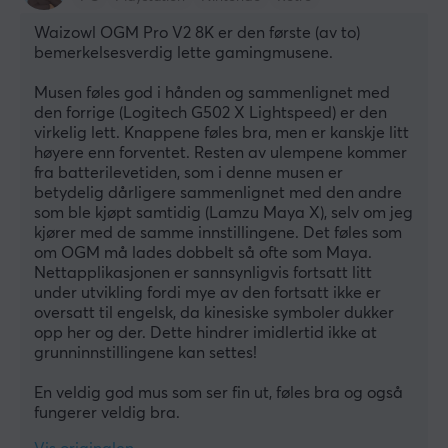
Waizowl OGM Pro V2 8K er den første (av to) 
bemerkelsesverdig lette gamingmusene.
Musen føles god i hånden og sammenlignet med 
den forrige (Logitech G502 X Lightspeed) er den 
virkelig lett. Knappene føles bra, men er kanskje litt 
høyere enn forventet. Resten av ulempene kommer 
fra batterilevetiden, som i denne musen er 
betydelig dårligere sammenlignet med den andre 
som ble kjøpt samtidig (Lamzu Maya X), selv om jeg 
kjører med de samme innstillingene. Det føles som 
om OGM må lades dobbelt så ofte som Maya. 
Nettapplikasjonen er sannsynligvis fortsatt litt 
under utvikling fordi mye av den fortsatt ikke er 
oversatt til engelsk, da kinesiske symboler dukker 
opp her og der. Dette hindrer imidlertid ikke at 
grunninnstillingene kan settes!
En veldig god mus som ser fin ut, føles bra og også 
fungerer veldig bra.