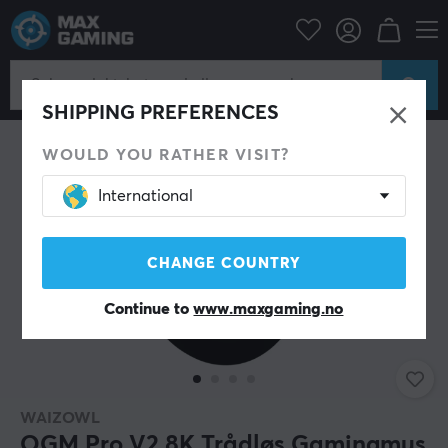
Datatilbehør
PC-mus & Tilbehør
Gaming mus
Trådløs
SHIPPING PREFERENCES
WOULD YOU RATHER VISIT?
International
CHANGE COUNTRY
Continue to
www.maxgaming.no
WAIZOWL
OGM Pro V2 8K Trådløs Gamingmus