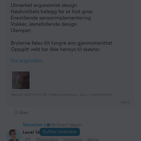
Utmerket ergonomisk design
Høykvalitets belegg for et fast grep
Enestående sensorimplementering
Vakker, iøynefallende design
Ulemper:
Bryterne føles litt tyngre enn gjennomsnittet
Oppgitt vekt tar ikke hensyn til skøyter.
Vis originalen
Waizowl OGM Pro V2 8K Trådløs Gamingmus - Zeus - Limited Edition
last yr.
3 likes
Sebastian L
Verifisert kjøper
Buffed Gladiator
Level 14
PC
Playstation
Nintendo
Retro