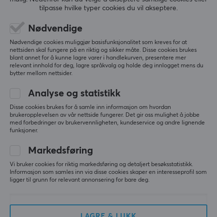
tilpasse hvilke typer cookies du vil akseptere.
Ja
Du kan ikke endre den ensfargede gløden på 
donglen da den alltid vil vise den tildelte fargen for 
Nødvendige
pollingraten.
GARANTI
Nødvendige cookies muliggjør basisfunksjonalitet som kreves for at
Vis originalen
nettsiden skal fungere på en riktig og sikker måte. Disse cookies brukes
Produsentens garanti
blant annet for å kunne lagre varer i handlekurven, presentere mer
Waizowl OGM Pro V2 8K Trådløs Gamingmus - Blue Fade
relevant innhold for deg, lagre språkvalg og holde deg innlogget mens du
1 års garanti
bytter mellom nettsider.
5 mo. ago
2 likes
Analyse og statistikk
Disse cookies brukes for å samle inn informasjon om hvordan
Gleb K
Verifisert kjøper
brukeropplevelsen av vår nettside fungerer. Det gir oss mulighet å jobbe
Tired Scout
Level 5
med forbedringer av brukervennligheten, kundeservice og andre lignende
funksjoner.
Flott mus!
Markedsføring
Flott mus! Klikkene høres bra ut
Lyd
Vi bruker cookies for riktig markedsføring og detaljert besøksstatistikk.
Informasjon som samles inn via disse cookies skaper en interesseprofil som
Glir
ligger til grunn for relevant annonsering for bare deg.
Vis originalen
Waizowl OGM Pro V2 8K Trådløs Gamingmus - Typo
LAGRE & LUKK