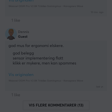
Vis originalen
Waizowl OGM Pro V2 8K Trådløs Gamingmus - Kanagawa Wave
10 mo. ago
1 like
Dennis
Guest
god mus for ergonomi elskere.
god belegg
sensor implementering flott
klikk er mykere, men kan spammes
Vis originalen
Waizowl OGM Pro V2 8K Trådløs Gamingmus - Kanagawa Wave
last yr.
1 like
VIS FLERE KOMMENTARER (13)