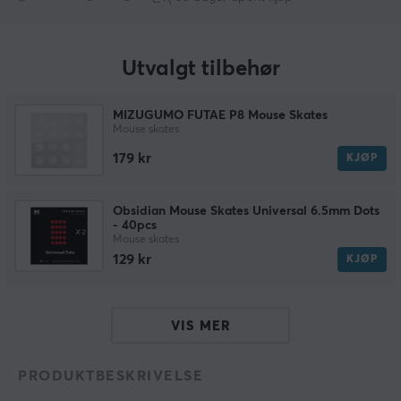
Utvalgt tilbehør
MIZUGUMO FUTAE P8 Mouse Skates
Mouse skates
179 kr
KJØP
Obsidian Mouse Skates Universal 6.5mm Dots
- 40pcs
Mouse skates
129 kr
KJØP
VIS MER
PRODUKTBESKRIVELSE