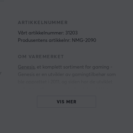
ARTIKKELNUMMER
Vårt artikkelnummer: 31203
Produsentens artikkelnr: NMG-2090
OM VAREMERKET
Genesis
, et komplett sortiment for gaming -
r
Genesis er en utvikler av gamingtilbehør som
ble opprettet i 2011, og siden har de utviklet
spillutstyr til gamere på alle nivåer.
Målet deres
er å ha et bredt sortiment som hjelper spillere
VIS MER
på ulike nivåer med å oppnå nye mål. Med det
brede sortimentet deres kan de hjelpe gamere
r
med alle aspekter ved spillingen.