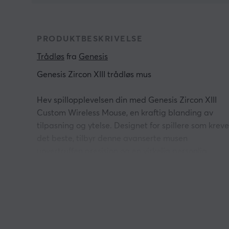
PRODUKTBESKRIVELSE
Trådløs
 fra 
Genesis
Genesis Zircon XIII trådløs mus
Hev spillopplevelsen din med Genesis Zircon XIII
Custom Wireless Mouse, en kraftig blanding av
tilpasning og ytelse. Designet for spillere som kreve
det beste, tilbyr denne avanserte musen
uovertruffen presisjon og en virkelig personlig
opplevelse.
Uovertruffen tilpasning
Med Genesis Zircon XIII har du kontroll. Musen tilby
full maskinvaretilpasning, slik at du kan justere: