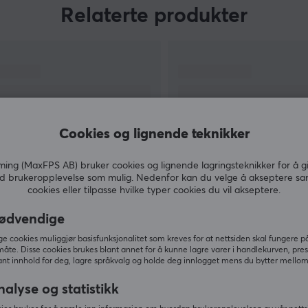
Genesis mener at kraften deres kommer fra
Relaterte produkter
kontakten mellom produktene deres og
brukerne, da det til slutt er brukerne som
dikterer produktets verdi.
Hver enkelt gamer bygger sakte, men sikkert
opp et community og i Genesis' tilfelle er det
#genesisgaming.
Cookies og lignende teknikker
ng (MaxFPS AB) bruker cookies og lignende lagringsteknikker for å g
d brukeropplevelse som mulig. Nedenfor kan du velge å akseptere sa
cookies eller tilpasse hvilke typer cookies du vil akseptere.
VIS MER
ødvendige
 cookies muliggjør basisfunksjonalitet som kreves for at nettsiden skal fungere på
 I
måte. Disse cookies brukes blant annet for å kunne lagre varer i handlekurven, pre
ra
nt innhold for deg, lagre språkvalg og holde deg innlogget mens du bytter mellom 
Andre kjøpte også
nalyse og statistikk