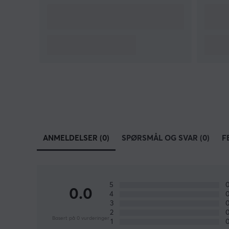
ANMELDELSER (0)
SPØRSMÅL OG SVAR (0)
F
5
0.0
4
3
2
Basert på 0 vurderinger
1