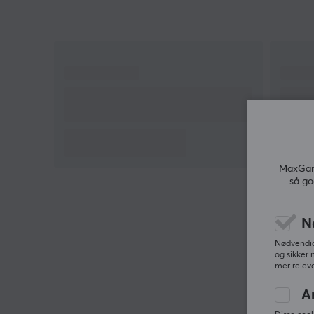
Aktiveringskraft: Du kan enkelt endre kraften
som kreves for å klikke på knappene ved hjelp
av dedikerte fjærer.
Slaglengde: Finjuster slaglengden med
spesielle avstandsstykker.
Mikrobrytere: Bytt ut hovedknappbryterne med
opptil to ekstra typer inkludert i settet, for
eksempel Huano Silent-bryterne.
Ingen tekniske ferdigheter eller lodding kreves -
MaxGami
bare bruk det medfølgende verktøyet for å gjøre
så go
disse justeringene.
N
Hvis du leter etter en utrolig fleksibel og tilpassbar
Nødvendige
spillmus, er denne trådløse musen et utmerket valg.
og sikker 
tillegg til musebryterne (Kailh 8.0) som er i musen f
mer releva
begynnelsen, er også et sett med Kailh 4.0 og
A
Huano Silent-brytere inkludert. Koble til enten via