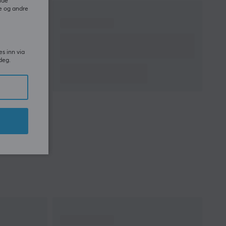
GARANTI
ide
e og andre
Produsentens garanti
2 års garanti
es inn via
deg.