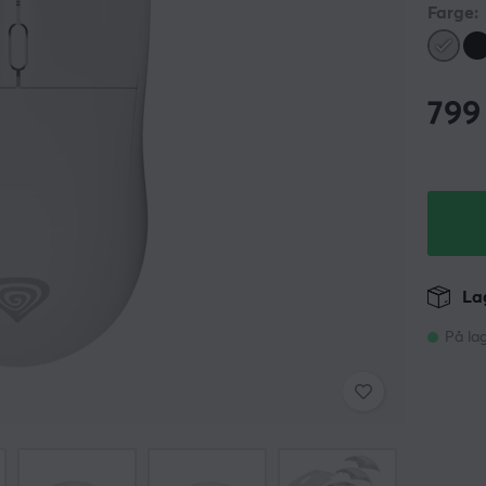
Farge:
799
Lag
På la