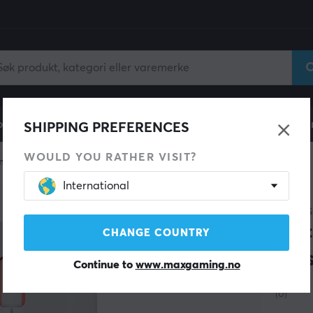
ll
Gamingstol
Mobiltilbehør
Hjem & Fritid
Fun
SHIPPING PREFERENCES
WOULD YOU RATHER VISIT?
mus
Trådløs
International
GENES
Zir
CHANGE COUNTRY
Mus
Continue to
www.maxgaming.no
(0)