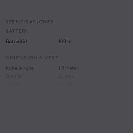
SPESIFIKASJONER
BATTERI
Batteritid
100 h
DIMENSJON & VEKT
Kabellengde
1.8 meter
Bredde
62 mm
Dybde
119 mm
Høyde
40 mm
Vekt
77 g
EGENSKAPER
Sensormodell
PixArt PAW3395