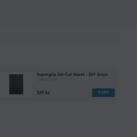
Supergrip Un-Cut Sheet - DIY Grips
Grep til mus
129 kr
KJØP