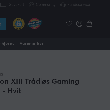
Gavekort
Community
Kundeservice
nhjørne
Varemerker
IS
con XIII Trådløs Gaming
 - Hvit