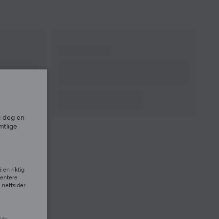
Sensor
Optisk
Type bryter
Kailh GM 8.0 Switch
DPI
26000 dpi
Maks. akselerasjon
50 G
Antall knapper
7
Belysning
Ja, RGB
Rullehjul
Ja
Farge
Hvit
IPS
650
i deg en
Encoder
TTC Gold
mtlige
Polling Rate
1000 Hz
FORBINDELSE
 en riktig
sentere
Forbindelse
2.4GHz, USB
nettsider.
Trådløs
Ja