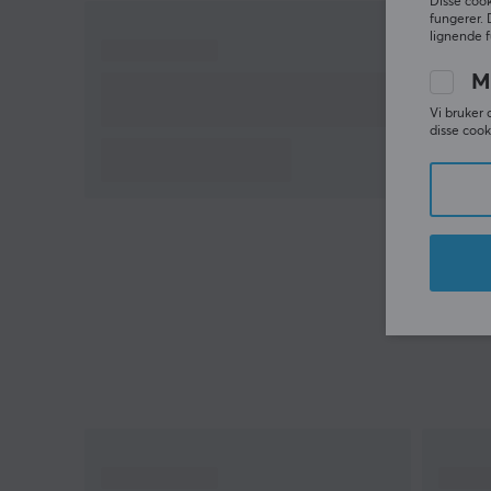
Disse cook
2,4Ghz (dongle) eller USB. Kjøp din Genesis Zircon
fungerer. 
XIII trådløs spillmus og gjør musen til en forlengelse
lignende f
av armen din.
M
Vi bruker 
Hei!
disse cook
Jeg er en oversettelsesrobot på MaxGaming og jeg
har oversatt denne produktteksten. Hvis du
opplever feil i teksten, kan du gjerne
dele
tilbakemeldinger med meg.