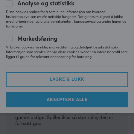
Nesten perfekt ergonomisk mus. Formen er bare 
Analyse og statistikk
fantastisk, hvis du har gjennomsnittlige hender. 
Disse cookies brukes for å samle inn informasjon om hvordan
Veldig behagelig for lange spillsesjoner, veldig 
brukeropplevelsen av vår nettside fungerer. Det gir oss mulighet å jobbe
stabil. Jeg liker at vekten er rundt 60 g, da jeg 
med forbedringer av brukervennligheten, kundeservice og andre lignende
synes det er optimalt for stabilitet og hastighet, 
funksjoner.
lettere mus føles ustabile, tyngre føles trege. 
Ladestasjonen er også en god funksjon, men jeg 
Markedsføring
tror den vil ripe opp frontskaten over tid. Kanskje 
Vi bruker cookies for riktig markedsføring og detaljert besøksstatistikk.
optiske brytere i fremtiden ville vært fint, men ellers 
Informasjon som samles inn via disse cookies skaper en interesseprofil som
er den flott. Også, ingen programvare! Jeg hater 
ligger til grunn for relevant annonsering for bare deg.
når mus har overkomplisert programvare.
Form
Byggekvalitet
LAGRE & LUKK
Klikkfølelse
Skates (endelig PTFE)
Ideell vekt og dimensjoner for
gjennomsnittshånden
AKSEPTERE ALLE
Ikke den mest innovative (optiske brytere)
Belegget er som tørr kritt, ikke den supergrepete
gummiaktige. Spiller ikke så stor rolle, den er
fortsatt god