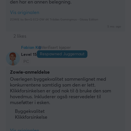
den har en annen belegning.
Vis originalen
ZOWIE by BenQ EC2-DW 4K Trådløs Gamingmus - Glossy Edition
5 mo. ago
2 likes
Fabian K
Verifisert kjøper
Respawned Juggernaut
Level 15
PC
Zowie-anmeldelse
Overlegen byggekvalitet sammenlignet med 
konkurrentene samtidig som den er lett. 
Klikkforsinkelsen er god nok til å bruke den som 
hovedmus. Inkluderer også reservedeler til 
museføtter i esken.
Byggekvalitet
Klikkforsinkelse
Vis originalen