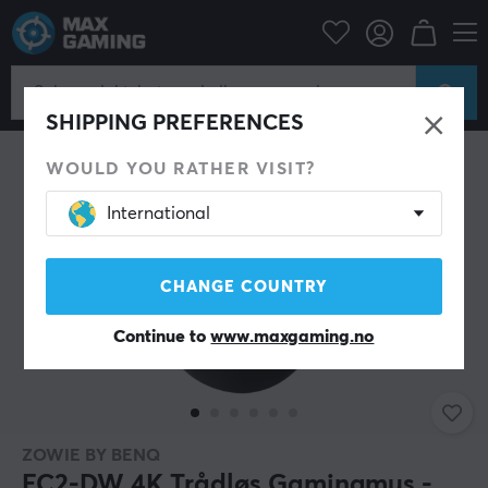
Datatilbehør
PC-mus & Tilbehør
Gaming mus
Trådløs
SHIPPING PREFERENCES
WOULD YOU RATHER VISIT?
International
CHANGE COUNTRY
Continue to
www.maxgaming.no
ZOWIE BY BENQ
EC2-DW 4K Trådløs Gamingmus -