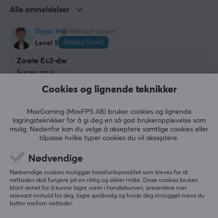
GARANTI
Alle anmeldelser
Produsentens garanti
Dejan M
Verifisert kjøper
2 års garanti
Sleepy Scout
Level 5
Zowie Ec2-dw
Super mus.
Ligger godt i hånden. Jeg har også musematten fra 
Cookies og lignende teknikker
Zowie – perfekt kombinasjon for aiming og 
flickshots mot AWP
MaxGaming (MaxFPS AB) bruker cookies og lignende
Vis originalen
lagringsteknikker for å gi deg en så god brukeropplevelse som
mulig. Nedenfor kan du velge å akseptere samtlige cookies eller
ZOWIE by BenQ EC2-DW 4K Trådløs Gamingmus - Glossy Edition
tilpasse hvilke typer cookies du vil akseptere.
3 wk. ago
Nødvendige
1 like
Nødvendige cookies muliggjør basisfunksjonalitet som kreves for at
nettsiden skal fungere på en riktig og sikker måte. Disse cookies brukes
AA
blant annet for å kunne lagre varer i handlekurven, presentere mer
Guest
relevant innhold for deg, lagre språkvalg og holde deg innlogget mens du
bytter mellom nettsider.
Anmeldelse