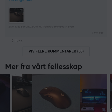
ZOWIE by BenQ EC2-DW 4K Trådløs Gamingmus - Svart
7 mo. ago
2 likes
VIS FLERE KOMMENTARER (53)
Mer fra vårt fellesskap