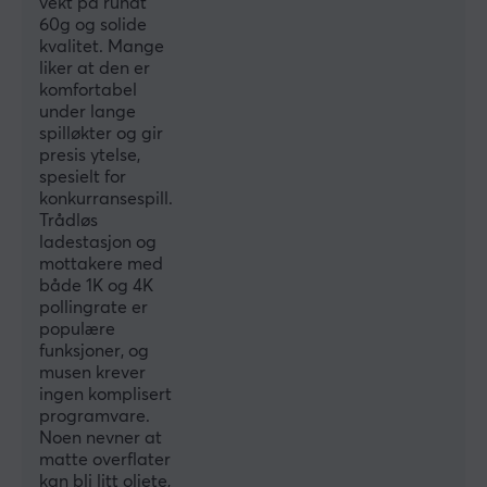
vekt på rundt
DIMENSJON & VEKT
60g og solide
kvalitet. Mange
Bredde
liker at den er
65 mm
komfortabel
under lange
Dybde
spilløkter og gir
123 mm
presis ytelse,
spesielt for
Høyde
konkurransespill.
42.1 mm
Trådløs
ladestasjon og
Vekt
mottakere med
60 g
både 1K og 4K
pollingrate er
populære
EGENSKAPER
funksjoner, og
musen krever
Sensormodell
ingen komplisert
PAW 3950
programvare.
Noen nevner at
Sensor
matte overflater
Optisk
kan bli litt oljete,