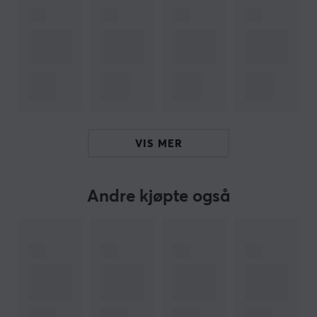
bidrar ikke bare til økt komfort under lange spilløkter,
men gjør det også lettere for brukeren å gjøre raske
horisontale bevegelser. Med en rask og responsiv
sensor, leverer EC2-DW en overlegen spillopplevelse
som kan utgjøre en forskjell i intense spillsituasjoner.
Funksjoner til EC2-DW:
Krumningen på venstre side og den glatte,
VIS MER
avrundede designen på høyre front bidrar til
raskere museløft.
EC2-DW er designet med en kurve på venstre side
Andre kjøpte også
av musen som bidrar til økt kontroll og forbedret
presisjon for brukerne.
Forbedret mottaker som bidrar til en mer stabil
forbindelse og minimerer interferens.
Enhanced Receiver fungerer også som en
ladestasjon.