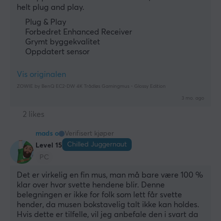
helt plug and play.
Plug & Play
Forbedret Enhanced Receiver
Grymt byggekvalitet
Oppdatert sensor
Vis originalen
ZOWIE by BenQ EC2-DW 4K Trådløs Gamingmus - Glossy Edition
3 mo. ago
2 likes
mads o
Verifisert kjøper
Chilled Juggernaut
Level 15
PC
Det er virkelig en fin mus, man må bare være 100 % 
klar over hvor svette hendene blir. Denne 
belegningen er ikke for folk som lett får svette 
hender, da musen bokstavelig talt ikke kan holdes. 
Hvis dette er tilfelle, vil jeg anbefale den i svart da 