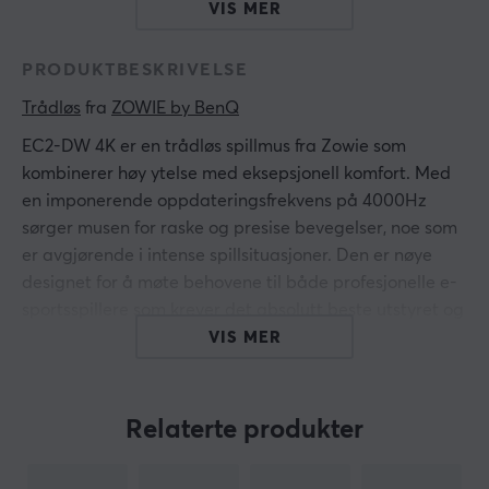
VIS MER
PRODUKTBESKRIVELSE
Trådløs
 fra 
ZOWIE by BenQ
EC2-DW 4K er en trådløs spillmus fra Zowie som
kombinerer høy ytelse med eksepsjonell komfort. Med
en imponerende oppdateringsfrekvens på 4000Hz
sørger musen for raske og presise bevegelser, noe som
er avgjørende i intense spillsituasjoner. Den er nøye
designet for å møte behovene til både profesjonelle e-
sportsspillere som krever det absolutt beste utstyret og
tilfeldige spillere som søker en komfortabel og
VIS MER
responsiv spillopplevelse.
I tillegg har EC2-DW en asymmetrisk ergonomisk
Relaterte produkter
design, som lar håndflaten naturlig følge formen på
baksiden av musen. Denne ergonomiske designen