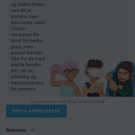
og batteritiden
DPI
ved 4K er
3200 dpi
kortere, men
den lades raskt.
Rullehjul
Glossy-
Ja
versjonen får
skryt for bedre
Farge
grep, men
Svart
passer kanskje
ikke for de med
Polling Rate
svette hender.
4000 Hz
Alt i alt en
pålitelig og
høyytelses mus
FORBINDELSE
for gamere.
Forbindelse
Oppsummert med AI av GAMIFIERA.®
2.4GHz, USB
SKRIV ANMELDELSE
Trådløs
Ja
Relevans