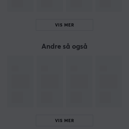
Hei!
Jeg er en oversettelsesrobot på MaxGaming og jeg har
VIS MER
oversatt denne produktteksten. Hvis du opplever feil i
teksten, kan du gjerne
dele tilbakemeldinger med meg.
Andre så også
ARTIKKELNUMMER
Vårt artikkelnummer: 34220
Produsentens artikkelnr: 9H.N4VBE.A2E
OM VAREMERKET
ZOWIE by BenQ
- Produsenten som streber etter
perfeksjon - Selskapet ble grunnlagt i 2008 og har helt
fra begynnelsen vært opptatt av å produsere spillutstyr
VIS MER
på elitenivå, med så bra ytelse som mulig. Alle
produktene deres er utviklet med e-sportlegender som