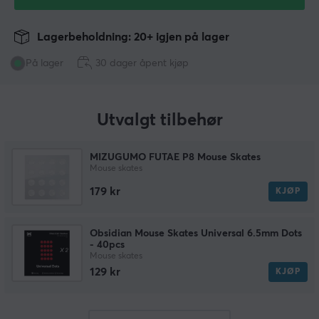
Lagerbeholdning: 20+ igjen på lager
På lager
30 dager åpent kjøp
Utvalgt tilbehør
MIZUGUMO FUTAE P8 Mouse Skates
Mouse skates
179 kr
KJØP
Obsidian Mouse Skates Universal 6.5mm Dots
- 40pcs
Mouse skates
129 kr
KJØP