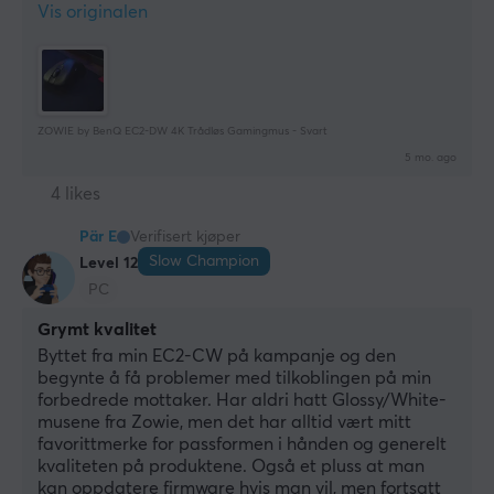
Vis originalen
ZOWIE by BenQ EC2-DW 4K Trådløs Gamingmus - Svart
5 mo. ago
4 likes
Pär E
Verifisert kjøper
Slow Champion
Level 12
PC
Grymt kvalitet
Byttet fra min EC2-CW på kampanje og den 
begynte å få problemer med tilkoblingen på min 
forbedrede mottaker. Har aldri hatt Glossy/White-
musene fra Zowie, men det har alltid vært mitt 
favorittmerke for passformen i hånden og generelt 
kvaliteten på produktene. Også et pluss at man 
kan oppdatere firmware hvis man vil, men fortsatt 