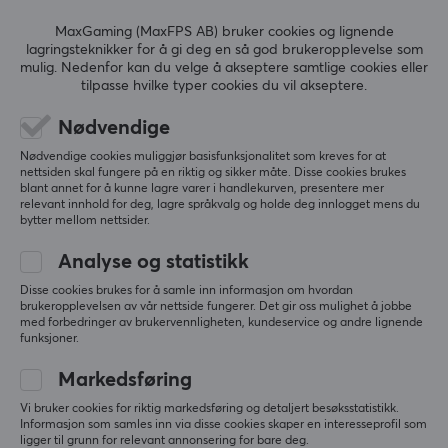
5
0%
1201Mbps
0.0
4
0%
MaxGaming (MaxFPS AB) bruker cookies og lignende
3
0%
lagringsteknikker for å gi deg en så god brukeropplevelse som
Standard
2
0%
mulig. Nedenfor kan du velge å akseptere samtlige cookies eller
Basert på 0 vurderinger
802.11a, 802.11ac, 802.11ax, 802.11b, 802.11g, 802.11n
1
0%
tilpasse hvilke typer cookies du vil akseptere.
Frekvensbånd
Nødvendige
2,4 GHz, 5GHz
SKRIV ANMELDELSE
Nødvendige cookies muliggjør basisfunksjonalitet som kreves for at
nettsiden skal fungere på en riktig og sikker måte. Disse cookies brukes
Antenner
blant annet for å kunne lagre varer i handlekurven, presentere mer
4
relevant innhold for deg, lagre språkvalg og holde deg innlogget mens du
bytter mellom nettsider.
Mer fra vårt fellesskap
Farge
Analyse og statistikk
Hvit
Disse cookies brukes for å samle inn informasjon om hvordan
brukeropplevelsen av vår nettside fungerer. Det gir oss mulighet å jobbe
FORBINDELSE
med forbedringer av brukervennligheten, kundeservice og andre lignende
funksjoner.
LAN
Markedsføring
3
Vi bruker cookies for riktig markedsføring og detaljert besøksstatistikk.
WAN
Informasjon som samles inn via disse cookies skaper en interesseprofil som
ligger til grunn for relevant annonsering for bare deg.
1