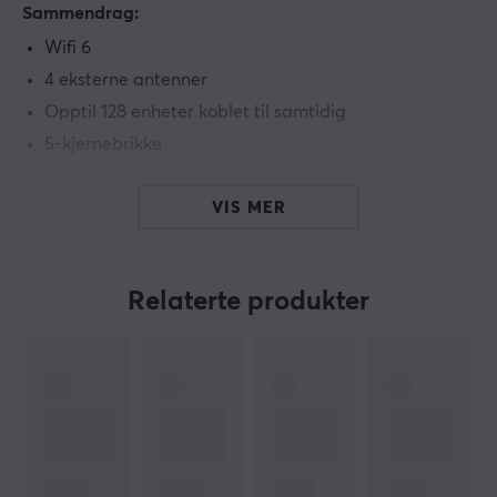
Sammendrag:
Wifi 6
4 eksterne antenner
Opptil 128 enheter koblet til samtidig
5-kjernebrikke
Møt Mi Router AX1800 - en kraftig og rask wifi 6-ruter
VIS MER
med smarte funksjoner! Ruteren har blant annet støtte
for 128 enheter tilkoblet samtidig, samt 4 eksterne
antenner.
Relaterte produkter
Hei!
Jeg er en oversettelsesrobot på MaxGaming og jeg har
oversatt denne produktteksten. Hvis du opplever feil i
teksten, kan du gjerne
dele tilbakemeldinger med meg.
ARTIKKELNUMMER