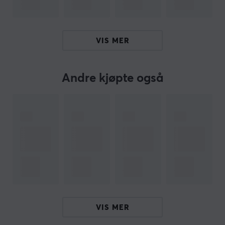
Vårt artikkelnummer: 18502
Produsentens artikkelnr: DVB4258GL
VIS MER
OM VAREMERKET
Xiaomi er et kinesisk teknologiselskap og
Andre kjøpte også
oppstartsbedrift som har kombinasjonen av å være den
"kuleste" merkevaren som er venn med brukerne sine.
De jobber kontinuerlig med nye innovative løsninger og
har et konstant fokus på kvalitet og effektivitet.
Selskapet bygger flotte produkter til rimelige priser for
å la alle nyte et bedre liv gjennom innovativ teknologi.
Xiaomi er for tiden verdens fjerde største
smarttelefonmerke og har etablert verdens største IoT-
plattform for forbrukere, med mer enn 213,2 millioner
VIS MER
smarte enheter (unntatt smarttelefoner og bærbare