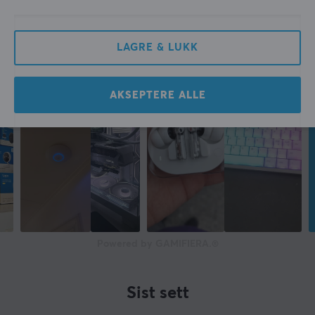
Trådløs
Ja
LAGRE & LUKK
YTELSE
AKSEPTERE ALLE
Strømforsyning
12V/1A
Powered by GAMIFIERA.®
Sist sett