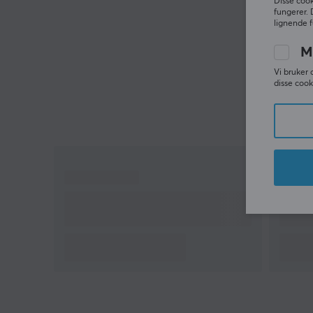
Disse cook
fungerer. 
lignende f
M
Vi bruker 
disse cook