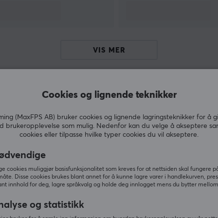
din datamaskin og forbedre din digitale
hverdag.
Gjennom banebrytende innovasjon og en sterk
VIS MER
lidenskap for brukervennlige løsninger fortsetter
j5create å utvikle produkter som forener
teknologi og mennesker på en inkluderende
Cookies og lignende teknikker
måte, og gir deg verktøyene til å møte dagens
digitale krav.
Andre kjøpte også
ng (MaxFPS AB) bruker cookies og lignende lagringsteknikker for å g
d brukeropplevelse som mulig. Nedenfor kan du velge å akseptere sa
cookies eller tilpasse hvilke typer cookies du vil akseptere.
ødvendige
 cookies muliggjør basisfunksjonalitet som kreves for at nettsiden skal fungere på
måte. Disse cookies brukes blant annet for å kunne lagre varer i handlekurven, pre
nt innhold for deg, lagre språkvalg og holde deg innlogget mens du bytter mellom 
nalyse og statistikk