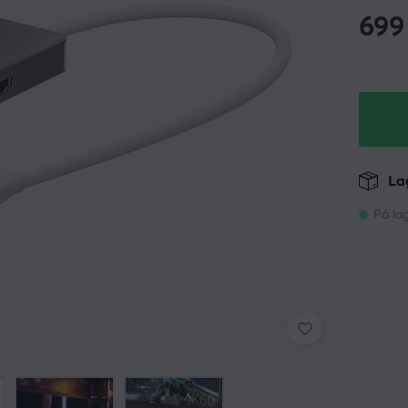
699
Lag
På la