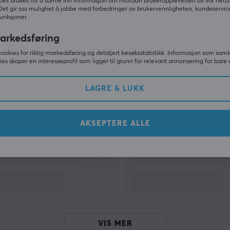
ies brukes for å samle inn informasjon om hvordan brukeropplevelsen av vår netts
Det gir oss mulighet å jobbe med forbedringer av brukervennligheten, kundeservic
unksjoner.
VIS MER
arkedsføring
cookies for riktig markedsføring og detaljert besøksstatistikk. Informasjon som saml
ies skaper en interesseprofil som ligger til grunn for relevant annonsering for bare 
Andre så også
LAGRE & LUKK
AKSEPTERE ALLE
VIS MER