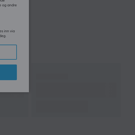
ide
e og andre
es inn via
deg.