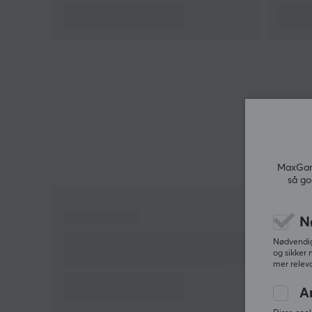
har oversatt denne produktteksten. Hvis du
opplever feil i teksten, kan du gjerne
dele
tilbakemeldinger med meg.
MaxGami
så go
N
Nødvendige
og sikker 
mer releva
A