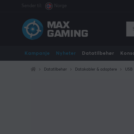
Sender til:
Norge
Kampanje
Nyheter
Datatilbehør
Konso
Datatilbehør
Datakabler & adaptere
USB