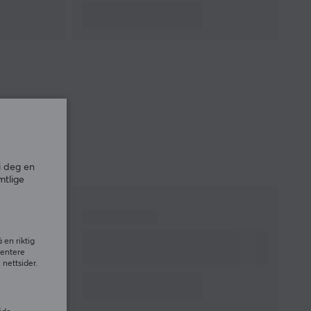
i deg en
mtlige
 en riktig
sentere
nettsider.