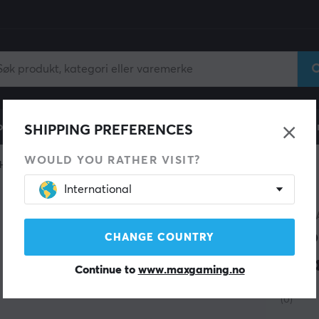
ll
Gamingstol
Mobiltilbehør
Hjem & Fritid
Fun
SHIPPING PREFERENCES
WOULD YOU RATHER VISIT?
 Hub
International
J5CRE
4K6
CHANGE COUNTRY
Ada
Continue to
www.maxgaming.no
(0)