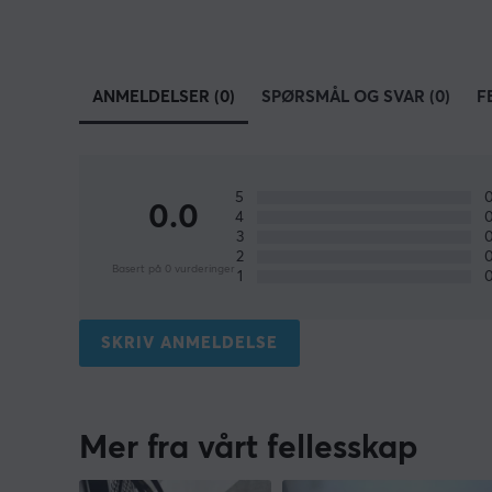
ANMELDELSER (0)
SPØRSMÅL OG SVAR (0)
F
5
0.0
4
3
2
Basert på 0 vurderinger
1
SKRIV ANMELDELSE
Mer fra vårt fellesskap