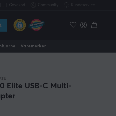
Gavekort
Community
Kundeservice
nhjørne
Varemerker
ATE
0 Elite USB-C Multi-
pter