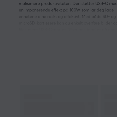
maksimere produktiviteten. Den støtter USB-C me
en imponerende effekt på 100W, som lar deg lade
enhetene dine raskt og effektivt. Med både SD- og
microSD-kortlesere kan du enkelt overføre bilder o
filer, mens USB-C-porten tilbyr hastigheter på oppt
10 Gbps for raske dataoverføringer.
I tillegg har den to USB-porter med samme 10 Gbp
hastighet, som gjør det mulig å koble til flere
enheter samtidig uten at det går på bekostning av
hastigheten. Til slutt gir 4K60 HDMI-porten en
fantastisk visuell opplevelse, perfekt for
presentasjoner eller underholdning. Denne
adapteren er virkelig en allsidig løsning for moder
brukere.
Hei!
Jeg er en oversettelsesrobot på MaxGaming og jeg