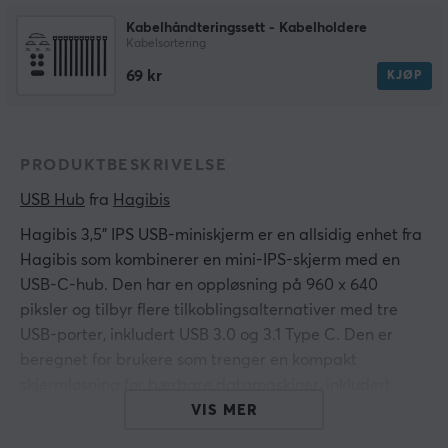
Kabelhåndteringssett - Kabelholdere
Kabelsortering
69 kr
KJØP
PRODUKTBESKRIVELSE
USB Hub
 fra 
Hagibis
Hagibis 3,5" IPS USB-miniskjerm er en allsidig enhet fra
Hagibis som kombinerer en mini-IPS-skjerm med en
USB-C-hub. Den har en oppløsning på 960 x 640
piksler og tilbyr flere tilkoblingsalternativer med tre
USB-porter, inkludert USB 3.0 og 3.1 Type C. Den er
beregnet for brukere som trenger en kompakt
skjermløsning for bærbare datamaskiner, inkludert
kompatibilitet med Dell Latitude 7370 og Microsoft
VIS MER
Surface-enheter.