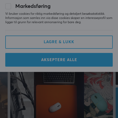
Mer fra vårt fellesskap
Markedsføring
Vi bruker cookies for riktig markedsføring og detaljert besøksstatistikk.
Informasjon som samles inn via disse cookies skaper en interesseprofil som
ligger til grunn for relevant annonsering for bare deg.
LAGRE & LUKK
AKSEPTERE ALLE