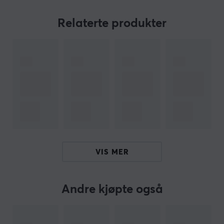
Denne miniskjermen er utstyrt med et HDMI-
Relaterte produkter
grensesnitt samt kortleser for microSD og SDHC. Med
en dataoverføringshastighet på 5 Gbps sikrer den rask
og effektiv overføring av filer. Den har også en
sanntidsklokke og temperaturvisning, noe som øker
funksjonaliteten ytterligere. Designen inkluderer en
silikondyna som muliggjør justering av skjermhøyde
med 5 grader for bedre vinkel.
Oppsummering
360-graders betraktningsvinkel
VIS MER
Oppløsning 960 x 640
Kompatibel med bærbare datamaskiner
Andre kjøpte også
Støtte for flere skjermer
8 porter totalt