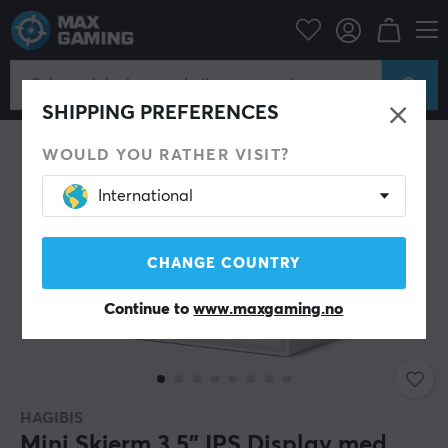
Datatilbehør
Datakabler & adaptere
USB Hub
SHIPPING PREFERENCES
WOULD YOU RATHER VISIT?
International
CHANGE COUNTRY
Continue to
www.maxgaming.no
HAGIBIS
Mini Skjerm 3,5" IPS Display med