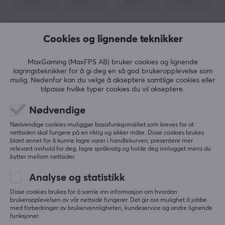
Hvit
VIS MER
Cookies og lignende teknikker
GARANTI
Produsentens garanti
MaxGaming (MaxFPS AB) bruker cookies og lignende
1 års garanti
lagringsteknikker for å gi deg en så god brukeropplevelse som
ANMELDELSER (0)
SPØRSMÅL OG SVAR (0)
FELLESS
mulig. Nedenfor kan du velge å akseptere samtlige cookies eller
tilpasse hvilke typer cookies du vil akseptere.
Nødvendige
5
0%
0.0
Nødvendige cookies muliggjør basisfunksjonalitet som kreves for at
4
0%
nettsiden skal fungere på en riktig og sikker måte. Disse cookies brukes
3
0%
blant annet for å kunne lagre varer i handlekurven, presentere mer
2
0%
relevant innhold for deg, lagre språkvalg og holde deg innlogget mens du
Basert på 0 vurderinger
1
0%
bytter mellom nettsider.
Analyse og statistikk
SKRIV ANMELDELSE
Disse cookies brukes for å samle inn informasjon om hvordan
brukeropplevelsen av vår nettside fungerer. Det gir oss mulighet å jobbe
med forbedringer av brukervennligheten, kundeservice og andre lignende
funksjoner.