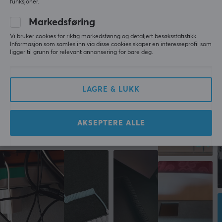
SKRIV ANMELDELSE
funksjoner.
potensialet i din datamaskin og forbedre din digitale
Markedsføring
hverdag.
Vi bruker cookies for riktig markedsføring og detaljert besøksstatistikk.
Informasjon som samles inn via disse cookies skaper en interesseprofil som
Mer fra vårt fellesskap
Gjennom banebrytende innovasjon og en sterk
ligger til grunn for relevant annonsering for bare deg.
lidenskap for brukervennlige løsninger fortsetter
j5create å utvikle produkter som forener teknologi og
mennesker på en inkluderende måte, og gir deg
LAGRE & LUKK
verktøyene til å møte dagens digitale krav.
AKSEPTERE ALLE
SPESIFIKASJONER
EGENSKAPER
Farge
Blå
GARANTI
Produsentens garanti