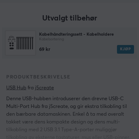
Utvalgt tilbehør
Kabelhåndteringssett - Kabelholdere
Kabelsortering
69 kr
KJØP
PRODUKTBESKRIVELSE
USB Hub
 fra 
j5create
Denne USB-hubben introduserer den drevne USB-C
Multi-Port Hub fra j5create, og gir ekstra tilkobling til
den bærbare datamaskinen. Enkel å ta med overalt
takket være dens kompakte design og dens multi-
tilkobling med 2 USB 3.1 Type-A-porter muliggjør
tilkobling av eksterne tastaturer, mus eller USB-pinner.