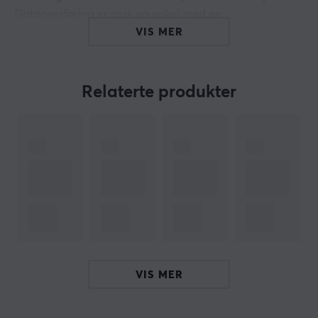
Dataoverføring er rask og enkel med en
overføringshastighet på 5 Gbps. Hvis du velger å koble
VIS MER
til en skjerm, kan du enten speile eller utvide skjermen
og sende ut 4K UHD ved 30Hz eller full 1080p-video til
en HDTV, skjerm eller projektor.
Relaterte produkter
USB-huben har en innebygd Power Deliver 3.0-
ladeport som tilbyr lading på opptil 60W når den er
koblet til en USB-C-strømadapter. Huben gir også
direkte tilgang til SD- og microSD-minnekortene dine. I
tillegg har USB-hubben en kombinasjonsport for
lyd/mikrofon som lar deg koble til headsettet eller
høyttalerne.
Ultratynn og lett design
Støtter HDMI-oppløsninger på opptil 4K @ 30 Hz
VIS MER
2 x USB 3.1 Gen 1-porter gir opptil 5 Gbps
overføringshastighet