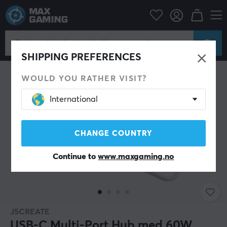
Datatilbehør
Datakabler & adaptere
USB Hub
SHIPPING PREFERENCES
WOULD YOU RATHER VISIT?
International
CHANGE COUNTRY
Continue to
www.maxgaming.no
J5CREATE
USB-C Multi-Port Hub med 60W