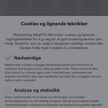
Produsentens artikkelnr: JCD373EC-N
OM VAREMERKET
Siden oppstarten i 2010 har j5create etablert seg som
Cookies og lignende teknikker
en ledende aktør innen høykvalitets datatilbehør.
Selskapet ble grunnlagt av fem teknologientusiaster
MaxGaming (MaxFPS AB) bruker cookies og lignende
VIS MER
lagringsteknikker for å gi deg en så god brukeropplevelse som
med en visjon om å skape smarte og intuitive løsninger
mulig. Nedenfor kan du velge å akseptere samtlige cookies eller
som hjelper mennesker med å utnytte den nyeste
tilpasse hvilke typer cookies du vil akseptere.
teknologien fullt ut, uavhengig av hvilken enhet eller
ANMELDELSER (0)
SPØRSMÅL OG SVAR (0)
FELLESS
Nødvendige
plattform de bruker.
Nødvendige cookies muliggjør basisfunksjonalitet som kreves for at
nettsiden skal fungere på en riktig og sikker måte. Disse cookies brukes
Deres oppdrag er å gjøre teknologi enkelt og
blant annet for å kunne lagre varer i handlekurven, presentere mer
5
0%
relevant innhold for deg, lagre språkvalg og holde deg innlogget mens du
tilgjengelig for alle. j5create tror på å tilby produkter
0.0
bytter mellom nettsider.
4
0%
som knytter sammen ulike enheter for en sømløs digital
3
0%
opplevelse, enten det handler om å forenkle
Analyse og statistikk
2
0%
Basert på 0 vurderinger
1
0%
tilkoblinger, forbedre ytelsen eller skape fleksible
Disse cookies brukes for å samle inn informasjon om hvordan
arbeidsstasjoner. Med deres USB-tilbehør og avanserte
brukeropplevelsen av vår nettside fungerer. Det gir oss mulighet å jobbe
med forbedringer av brukervennligheten, kundeservice og andre lignende
tilkoblingsløsninger jobber j5create for å maksimere