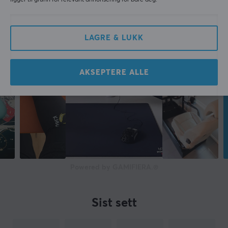
ligger til grunn for relevant annonsering for bare deg.
2 års garanti
LAGRE & LUKK
AKSEPTERE ALLE
Powered by GAMIFIERA.®
Sist sett