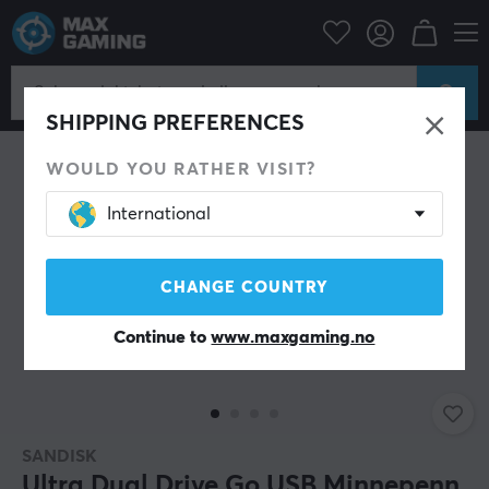
Datatilbehør
Lagringsenheter
USB minnepenn
SHIPPING PREFERENCES
WOULD YOU RATHER VISIT?
International
CHANGE COUNTRY
Continue to
www.maxgaming.no
SANDISK
Ultra Dual Drive Go USB Minnepenn