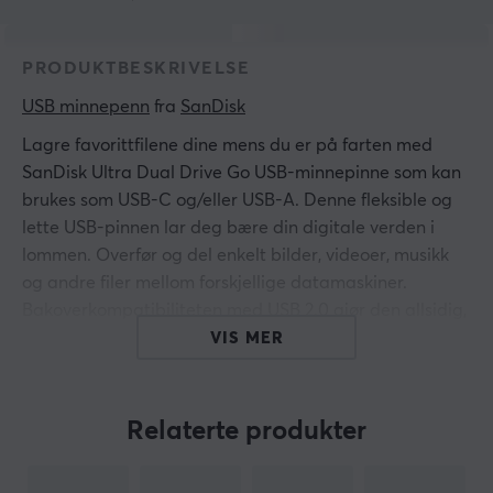
PRODUKTBESKRIVELSE
USB minnepenn
 fra 
SanDisk
Lagre favorittfilene dine mens du er på farten med
SanDisk Ultra
Dual Drive Go
USB-minnepinne som kan
brukes som USB-C og/eller USB-A. Denne fleksible og
lette USB-pinnen lar deg bære din digitale verden i
lommen. Overfør og del enkelt bilder, videoer, musikk
og andre filer mellom forskjellige datamaskiner.
Bakoverkompatibiliteten med USB 2.0 gjør den allsidig,
og med opptil 150 mb/s lesehastighet er overføring av
VIS MER
filer og mapper raskt og enkelt.
Relaterte produkter
Hei!
Jeg er en oversettelsesrobot på MaxGaming og jeg har
oversatt denne produktteksten. Hvis du opplever feil i
teksten, kan du gjerne
dele tilbakemeldinger med meg.