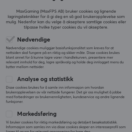
Størrelse
MaxGaming (MaxFPS AB) bruker cookies og lignende
ANMELDELSER (0)
SPØRSMÅL OG SVAR (0)
FELLESS
32 GB
lagringsteknikker for å gi deg en så god brukeropplevelse som
mulig. Nedenfor kan du velge å akseptere samtlige cookies eller
Type
tilpasse hvilke typer cookies du vil akseptere.
USB-minne
Nødvendige
5
0%
0.0
Farge
4
0%
Nødvendige cookies muliggjør basisfunksjonalitet som kreves for at
3
0%
Svart
nettsiden skal fungere på en riktig og sikker måte. Disse cookies brukes
2
0%
blant annet for å kunne lagre varer i handlekurven, presentere mer
Basert på 0 vurderinger
1
0%
relevant innhold for deg, lagre språkvalg og holde deg innlogget mens du
bytter mellom nettsider.
FORBINDELSE
SKRIV ANMELDELSE
Forbindelse
Analyse og statistikk
USB, USB-C
Disse cookies brukes for å samle inn informasjon om hvordan
brukeropplevelsen av vår nettside fungerer. Det gir oss mulighet å jobbe
Kompatibilitet
med forbedringer av brukervennligheten, kundeservice og andre lignende
funksjoner.
Android, iOS, MAC, PC
Mer fra vårt fellesskap
Markedsføring
GARANTI
Vi bruker cookies for riktig markedsføring og detaljert besøksstatistikk.
Informasjon som samles inn via disse cookies skaper en interesseprofil som
Produsentens garanti