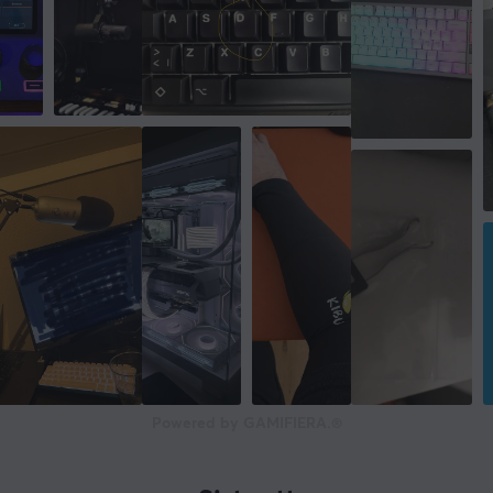
74.6 g
EGENSKAPER
Megapiksler
2 MP
Oppløsning
1280 x 720, 1920 x 1080
Videoformat
1080p/30fps, 720p/30fps
Lydstøtte
Ja
Plug & Play
Ja
Powered by GAMIFIERA.®
Farge
Svart