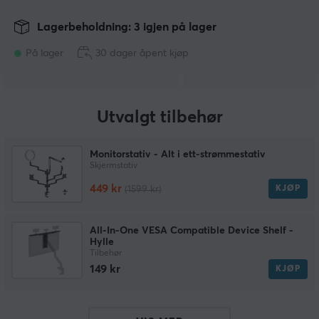
Lagerbeholdning: 3 igjen på lager
På lager
30 dager åpent kjøp
Utvalgt tilbehør
Monitorstativ - Alt i ett-strømmestativ
Skjermstativ
449 kr
KJØP
(1599 kr)
All-In-One VESA Compatible Device Shelf -
Hylle
Tilbehør
149 kr
KJØP