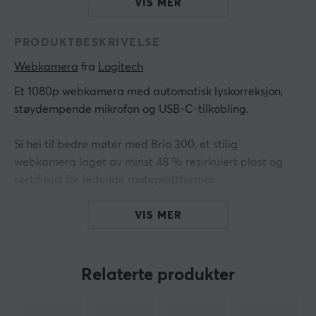
VIS MER
PRODUKTBESKRIVELSE
Webkamera
 fra 
Logitech
Et 1080p webkamera med automatisk lyskorreksjon,
støydempende mikrofon og USB-C-tilkobling.
Si hei til bedre møter med Brio 300, et stilig
webkamera laget av minst 48 % resirkulert plast og
sertifisert for ledende møteplattformer.
Sertifisert for
VIS MER
Microsoft Teams, Zoom, Google Meet, fungerer med
Chromebook
Relaterte produkter
Kompatibel med
Windows 10 eller nyere