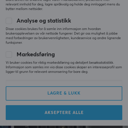
blant annet for å kunne lagre varer i handlekurven, presentere mer
kvalitetsprodukter, har de også kjøpt opp noen av de
relevant innhold for deg, lagre språkvalg og holde deg innlogget mens du
ledende produsentene innenfor enkelte kategorier,
bytter mellom nettsider.
ANMELDELSER (0)
SPØRSMÅL OG SVAR (0)
FELLESS
deriblant Blue Microphones, Astro Gaming og Saitek.
Analyse og statistikk
Disse cookies brukes for å samle inn informasjon om hvordan
SPESIFIKASJONER
brukeropplevelsen av vår nettside fungerer. Det gir oss mulighet å jobbe
5
0%
med forbedringer av brukervennligheten, kundeservice og andre lignende
0.0
4
0%
DIMENSJON & VEKT
funksjoner.
3
0%
Kabellengde
2
0%
Markedsføring
Basert på 0 vurderinger
1
0%
1.5 meter
Vi bruker cookies for riktig markedsføring og detaljert besøksstatistikk.
Informasjon som samles inn via disse cookies skaper en interesseprofil som
Bredde
ligger til grunn for relevant annonsering for bare deg.
SKRIV ANMELDELSE
53.1 mm
Dybde
LAGRE & LUKK
45 mm
Mer fra vårt fellesskap
Høyde
AKSEPTERE ALLE
65.63 mm
Vekt