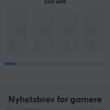
Sist sett
FORBINDELSE
Forbindelse
USB
Kompatibilitet
Chrome OS, MAC, PC
GARANTI
Produsentens garanti
2 års garanti
Nyhetsbrev for gamere