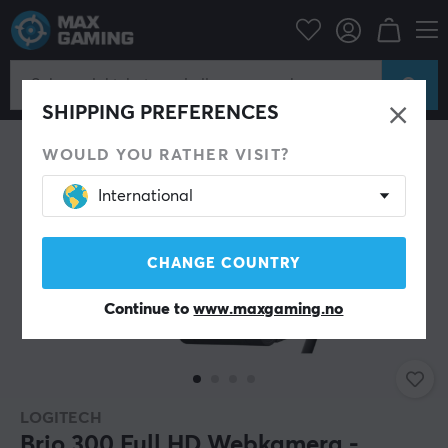
Datatilbehør
Streaming & Videoopptak
Webkamera
SHIPPING PREFERENCES
WOULD YOU RATHER VISIT?
International
CHANGE COUNTRY
Continue to
www.maxgaming.no
LOGITECH
Brio 300 Full HD Webkamera -