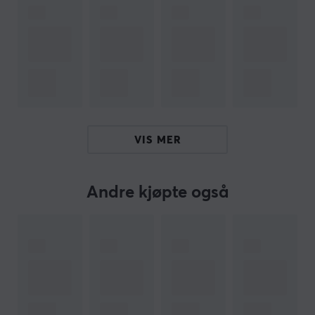
macOS 10.15 eller nyere
Chrome OS
(2 GB RAM eller mer kreves for 1080p videostreaming
og 1 GB RAM er vanligvis nødvendig for 720p
streaming)
Innhold
USB-C-kabel
VIS MER
Fast monteringsklips
Hei!
Andre kjøpte også
Jeg er en oversettelsesrobot på MaxGaming og jeg har
oversatt denne produktteksten. Hvis du opplever feil i
teksten, kan du gjerne
dele tilbakemeldinger med meg.
ARTIKKELNUMMER
Vårt artikkelnummer: 23548