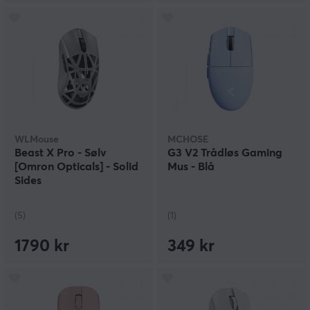
WLMouse
MCHOSE
Beast X Pro - Sølv
G3 V2 Trådløs Gaming
[Omron Opticals] - Solid
Mus - Blå
Sides
(5)
(1)
1790 kr
349 kr