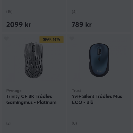
(15)
(4)
2099 kr
789 kr
SPAR
16%
Pwnage
Trust
Trinity CF 8K Trådløs
Yvi+ Silent Trådløs Mus
Gamingmus - Platinum
ECO - Blå
(2)
(0)