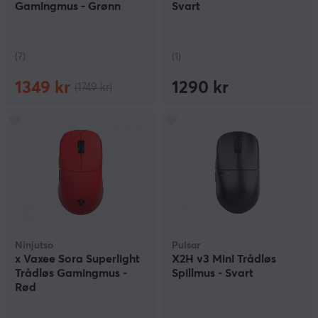
Gamingmus - Grønn
Svart
(7)
(1)
1349 kr
1290 kr
(1749 kr)
Ninjutso
Pulsar
x Vaxee Sora Superlight
X2H v3 Mini Trådløs
Trådløs Gamingmus -
Spillmus - Svart
Rød