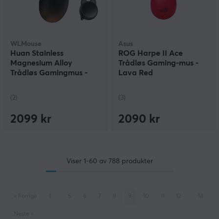
WLMouse
Asus
Huan Stainless
ROG Harpe II Ace
Magnesium Alloy
Trådløs Gaming-mus -
Trådløs Gamingmus -
Lava Red
Svart/Gull
(2)
(3)
2099 kr
2090 kr
Viser
1-60
av
788
produkter
«
Forrige
1
..
5
6
7
8
9
10
11
12
..
14
Neste
»