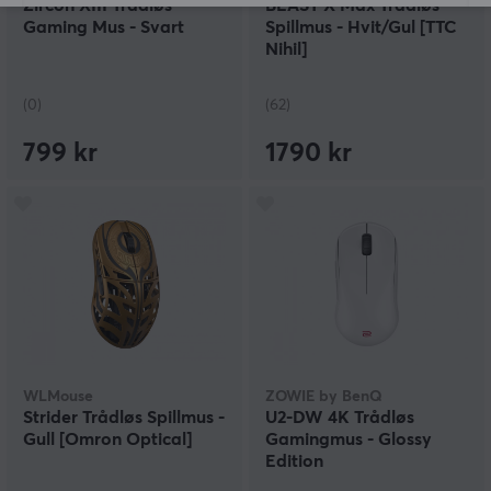
Zircon XIII Trådløs
BEAST X Max Trådløs
Gaming Mus - Svart
Spillmus - Hvit/Gul [TTC
Nihil]
(0)
(62)
799 kr
1790 kr
WLMouse
ZOWIE by BenQ
Strider Trådløs Spillmus -
U2-DW 4K Trådløs
Gull [Omron Optical]
Gamingmus - Glossy
Edition