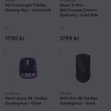
Pulsar
WLMouse
X3 CrazyLight Trådløs
Beast X Max -
Gaming Mus - Uyuni Hvit
Blå/Oransje [Omron
Opticals] - Solid Side
(1)
(1)
1790 kr
1799 kr
G-Wolves
RAWM
Fenrir Asym 8K Trådløs
SH01 Pro 8K Trådløs
Gamingmus - Violet
Gamingmus - Svart