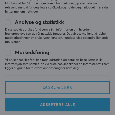
blant annet for å kunne lagre varer i handlekurven, presentere mer
relevant innhold for deg, lagre språkvalg og holde deg innlogget mens du
bytter mellom nettsider.
WLMouse
Pwnage
x The Swords
Ultra Custom Ambi
Analyse og statistikk
Magnesium Trådløs
Trådløs Gaming Mus -
Gamingmus [TTC] - Mint
Solid - Hvit
Disse cookies brukes for å samle inn informasjon om hvordan
brukeropplevelsen av vår nettside fungerer. Det gir oss mulighet å jobbe
Green
med forbedringer av brukervennligheten, kundeservice og andre lignende
funksjoner.
(0)
(0)
Markedsføring
1790 kr
799 kr
(1290 kr)
Vi bruker cookies for riktig markedsføring og detaljert besøksstatistikk.
Informasjon som samles inn via disse cookies skaper en interesseprofil som
ligger til grunn for relevant annonsering for bare deg.
LAGRE & LUKK
AKSEPTERE ALLE
Genesis
WLMouse