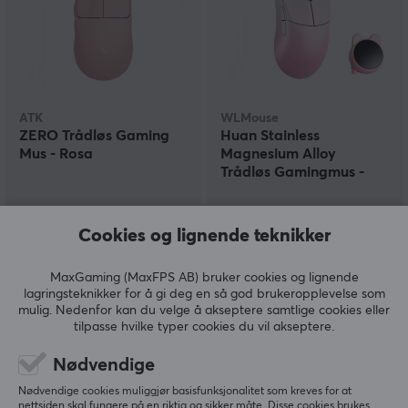
ATK
WLMouse
ZERO Trådløs Gaming
Huan Stainless
Mus - Rosa
Magnesium Alloy
Trådløs Gamingmus -
Hvit/Rosa
(1)
(2)
Cookies og lignende teknikker
729 kr
2099 kr
MaxGaming (MaxFPS AB) bruker cookies og lignende
lagringsteknikker for å gi deg en så god brukeropplevelse som
SPAR
38%
mulig. Nedenfor kan du velge å akseptere samtlige cookies eller
tilpasse hvilke typer cookies du vil akseptere.
Nødvendige
Nødvendige cookies muliggjør basisfunksjonalitet som kreves for at
nettsiden skal fungere på en riktig og sikker måte. Disse cookies brukes