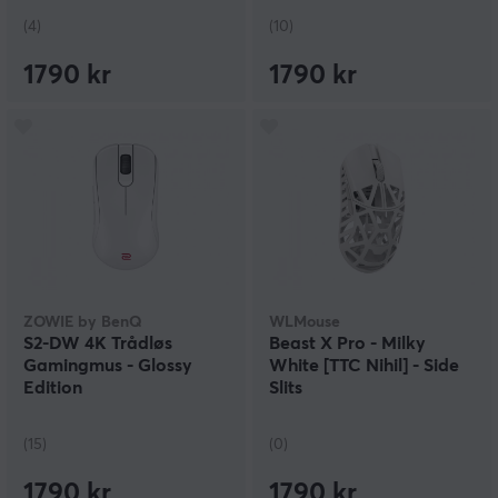
(4)
(10)
1790 kr
1790 kr
ZOWIE by BenQ
WLMouse
S2-DW 4K Trådløs
Beast X Pro - Milky
Gamingmus - Glossy
White [TTC Nihil] - Side
Edition
Slits
(15)
(0)
1790 kr
1790 kr