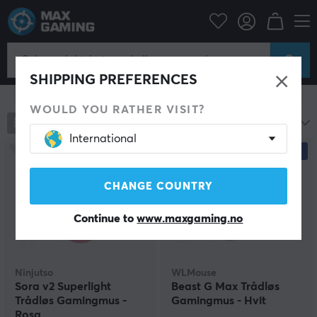
Datatilbehør
PC-mus & Tilbehør
Gaming mus
Trådløs
Trådløs Gaming mus
SHIPPING PREFERENCES
Vis filter
WOULD YOU RATHER VISIT?
788
produkter
Mest populære
International
SPAR
27%
NY
CHANGE COUNTRY
Continue to
www.maxgaming.no
Ninjutso
WLMouse
Sora v2 Superlight
Beast G Max Trådløs
Trådløs Gamingmus -
Gamingmus - Hvit
Rosa