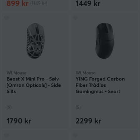
899 kr
1449 kr
(1149 kr)
WLMouse
WLMouse
Beast X Mini Pro - Sølv
YING Forged Carbon
[Omron Opticals] - Side
Fiber Trådløs
Slits
Gamingmus - Svart
(9)
(5)
1790 kr
2299 kr