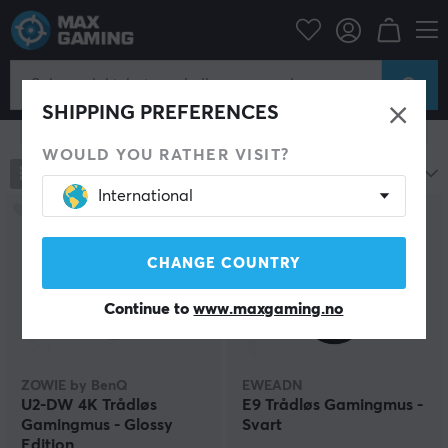
Datatilbehør
PC-mus & Tilbehør
Gaming mus
Trådløs
Trådløs Gaming mus
SHIPPING PREFERENCES
Vis filter
WOULD YOU RATHER VISIT?
790
produkter
Mest populære
International
CHANGE COUNTRY
Continue to
www.maxgaming.no
ZOWIE by BenQ
EWEADN
U2-DW 4K Trådløs
E9 Trådløs Gamingmus -
Gamingmus - Glossy
Svart
Edition