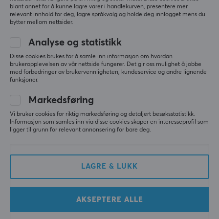
blant annet for å kunne lagre varer i handlekurven, presentere mer
relevant innhold for deg, lagre språkvalg og holde deg innlogget mens du
bytter mellom nettsider.
Pulsar
WLMouse
X2-A Ambidextrious
Strider Trådløs Spillmus -
Analyse og statistikk
Trådløs Gamingmus -
Svart [Omron Optical]
Himejima Gyomei -
Disse cookies brukes for å samle inn informasjon om hvordan
brukeropplevelsen av vår nettside fungerer. Det gir oss mulighet å jobbe
Limited Edition
med forbedringer av brukervennligheten, kundeservice og andre lignende
funksjoner.
(0)
(4)
Markedsføring
1590 kr
1790 kr
Vi bruker cookies for riktig markedsføring og detaljert besøksstatistikk.
Informasjon som samles inn via disse cookies skaper en interesseprofil som
ligger til grunn for relevant annonsering for bare deg.
LAGRE & LUKK
AKSEPTERE ALLE
Ninjutso
Lamzu