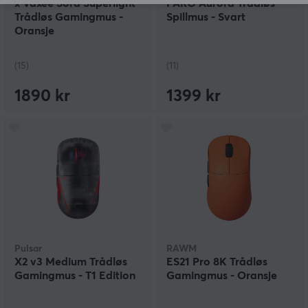
x Vaxee Sora Superlight
PARO Aurora Trådløs
Trådløs Gamingmus -
Spillmus - Svart
Oransje
(15)
(11)
1890 kr
1399 kr
Pulsar
RAWM
X2 v3 Medium Trådløs
ES21 Pro 8K Trådløs
Gamingmus - T1 Edition
Gamingmus - Oransje