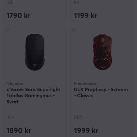
(62)
(6)
1790 kr
1199 kr
Ninjutso
Finalmouse
x Vaxee Sora Superlight
ULX Prophecy - Scream
Trådløs Gamingmus -
- Classic
Svart
(15)
(127)
1890 kr
1999 kr