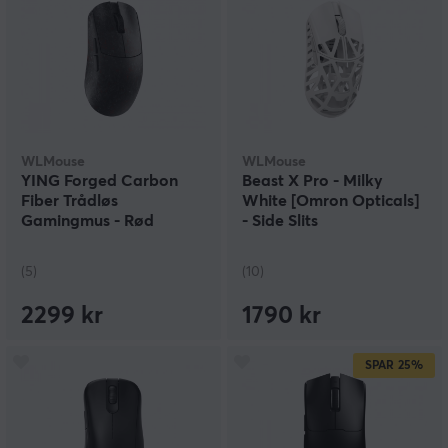
WLMouse
WLMouse
YING Forged Carbon
Beast X Pro - Milky
Fiber Trådløs
White [Omron Opticals]
Gamingmus - Rød
- Side Slits
(5)
(10)
2299 kr
1790 kr
SPAR
25%