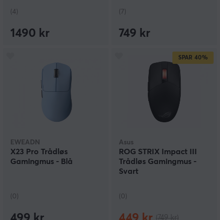
(4)
(7)
1490 kr
749 kr
SPAR
40%
EWEADN
Asus
X23 Pro Trådløs
ROG STRIX Impact III
Gamingmus - Blå
Trådløs Gamingmus -
Svart
(0)
(0)
499 kr
449 kr
(749 kr)