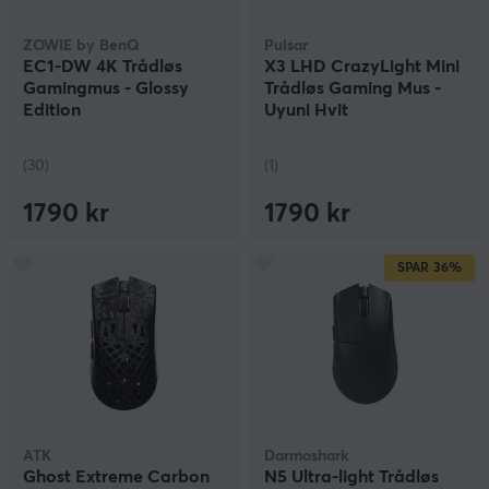
ZOWIE by BenQ
Pulsar
EC1-DW 4K Trådløs
X3 LHD CrazyLight Mini
Gamingmus - Glossy
Trådløs Gaming Mus -
Edition
Uyuni Hvit
(30)
(1)
1790 kr
1790 kr
SPAR
36%
ATK
Darmoshark
Ghost Extreme Carbon
N5 Ultra-light Trådløs