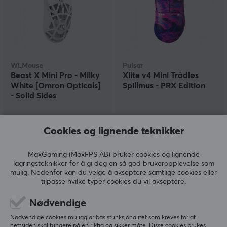
WLMouse
Pulsar
Beast X Mini Pro - Milky
Xlite v4 Mini Trådløs
White [Omron Opticals]
Spillmus - PRX Edition
- Solid Sides
(10)
(4)
Cookies og lignende teknikker
1790 kr
1790 kr
MaxGaming (MaxFPS AB) bruker cookies og lignende
lagringsteknikker for å gi deg en så god brukeropplevelse som
mulig. Nedenfor kan du velge å akseptere samtlige cookies eller
tilpasse hvilke typer cookies du vil akseptere.
Nødvendige
Nødvendige cookies muliggjør basisfunksjonalitet som kreves for at
nettsiden skal fungere på en riktig og sikker måte. Disse cookies brukes