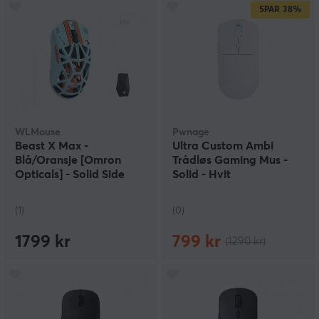
SPAR
38%
WLMouse
Pwnage
Beast X Max -
Ultra Custom Ambi
Blå/Oransje [Omron
Trådløs Gaming Mus -
Opticals] - Solid Side
Solid - Hvit
(1)
(0)
1799 kr
799 kr
(1290 kr)