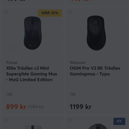
SPAR
25%
Pulsar
Waizowl
Xlite Trådløs v2 Mini
OGM Pro V2 8K Trådløs
Superglide Gaming Mus
Gamingmus - Typo
- MxG Limited Edition
(38)
(18)
899 kr
1199 kr
(1199 kr)
NY