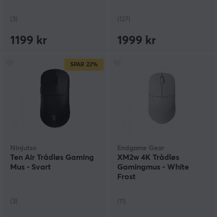
(3)
(127)
1199 kr
1999 kr
SPAR
22%
Ninjutso
Endgame Gear
Ten Air Trådløs Gaming
XM2w 4K Trådløs
Mus - Svart
Gamingmus - White
Frost
(3)
(11)