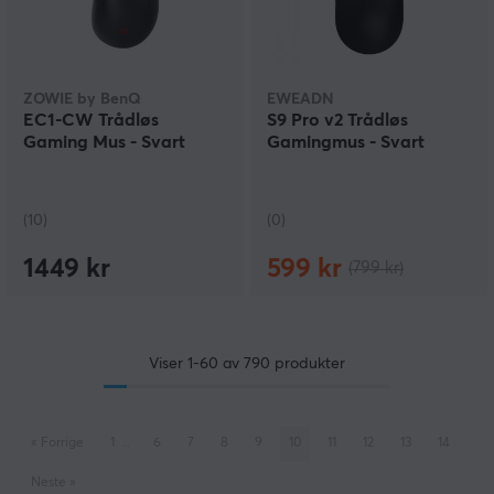
ZOWIE by BenQ
EWEADN
EC1-CW Trådløs
S9 Pro v2 Trådløs
Gaming Mus - Svart
Gamingmus - Svart
(10)
(0)
1449 kr
599 kr
(799 kr)
Viser
1-60
av
790
produkter
«
Forrige
1
..
6
7
8
9
10
11
12
13
14
Neste
»