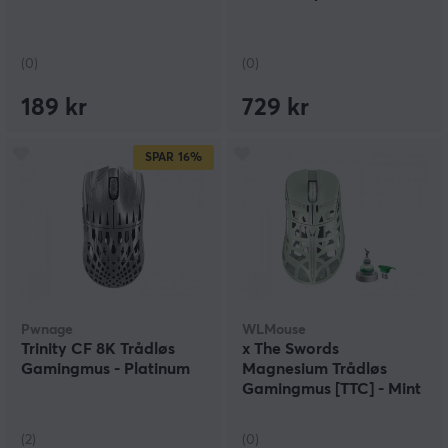
(0)
(0)
189 kr
729 kr
SPAR
16%
Pwnage
WLMouse
Trinity CF 8K Trådløs
x The Swords
Gamingmus - Platinum
Magnesium Trådløs
Gamingmus [TTC] - Mint
Green
(2)
(0)