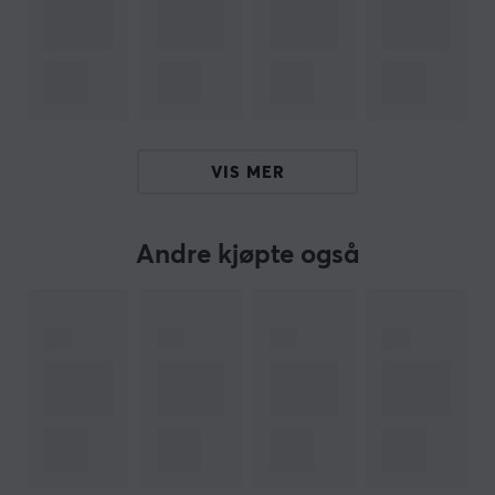
tilbakemelding. Razer Synapse-programvaren gjør det
mulig å lagre personlige innstillinger og maksimere
tilpasningsalternativene for å passe enhver spillestil.
Oppsummering
Analoge optiske brytere
VIS MER
Justering av aktiveringsintervall (0,1 - 4,0 mm)
For spillere som søker presisjon og
Andre kjøpte også
tilpasningsmulighet
Gir høy responsivitet og nøyaktig registrering av
tastetrykk
PBT double-shot keycaps for økt holdbarhet
Hei!
Jeg er en oversettelsesrobot på MaxGaming og jeg har
oversatt denne produktteksten. Hvis du opplever feil i
teksten, kan du gjerne
dele tilbakemeldinger med meg.