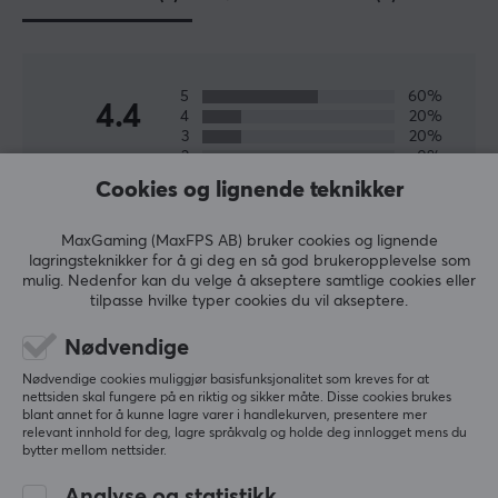
produkter i verden med minst ett produkt i hvert
segment. Med deres store maskineri har de ressursene
som skal til for å forske, utvikle og produsere nye
produkter av høy kvalitet. Hvis du leter etter et produkt
5
60%
4.4
4
20%
som ikke skuffer deg når det virkelig gjelder, bør du
3
20%
sjekke ut Razer.
2
0%
Basert på 5 vurderinger
1
0%
Cookies og lignende teknikker
SPESIFIKASJONER
MaxGaming (MaxFPS AB) bruker cookies og lignende
SKRIV ANMELDELSE
DIMENSJON & VEKT
lagringsteknikker for å gi deg en så god brukeropplevelse som
mulig. Nedenfor kan du velge å akseptere samtlige cookies eller
Kabellengde
tilpasse hvilke typer cookies du vil akseptere.
Relevans
2 meter
Nødvendige
Alle anmeldelser
Bredde
Nødvendige cookies muliggjør basisfunksjonalitet som kreves for at
298 mm
nettsiden skal fungere på en riktig og sikker måte. Disse cookies brukes
David H
Verifisert kjøper
blant annet for å kunne lagre varer i handlekurven, presentere mer
Dybde
Casual Knight
Level 9
relevant innhold for deg, lagre språkvalg og holde deg innlogget mens du
114 mm
bytter mellom nettsider.
PC
Høyde
Analyse og statistikk
Det er egentlig helt greit, bare et veldig sensitivt 