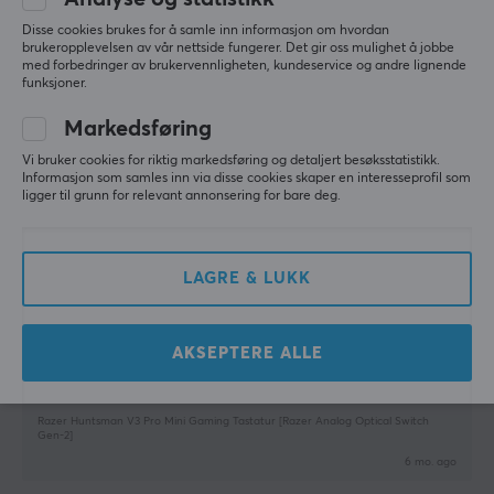
tastatur selv med aktiveringspunktet satt høyt
37 mm
Disse cookies brukes for å samle inn informasjon om hvordan
brukeropplevelsen av vår nettside fungerer. Det gir oss mulighet å jobbe
Vis originalen
Vekt
med forbedringer av brukervennligheten, kundeservice og andre lignende
funksjoner.
Razer Huntsman V3 Pro Mini Gaming Tastatur [Razer Analog Optical Switch
455 g
Gen-2]
Markedsføring
last mo.
EGENSKAPER
0 likes
Vi bruker cookies for riktig markedsføring og detaljert besøksstatistikk.
Informasjon som samles inn via disse cookies skaper en interesseprofil som
Formfaktor
ligger til grunn for relevant annonsering for bare deg.
Sirkka h
Verifisert kjøper
60%
Groovy Scout
Level 5
Språkoppsett
Razer Huntsman V3 Pro Mini Gaming Tastatur [Razer Analog Optical Switch
LAGRE & LUKK
ISO Nordic
Gen-2]
6 mo. ago
Belysning
AKSEPTERE ALLE
Ja, RGB
Joosua H
Verifisert kjøper
Cringey Scout
Level 5
Farge på belysning
RGB (16.8 m)
Razer Huntsman V3 Pro Mini Gaming Tastatur [Razer Analog Optical Switch
Gen-2]
Knappemateriale
6 mo. ago
PBT Double-shot