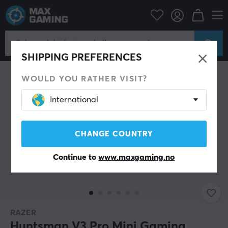
Datatilbehør
Tastatur og tilbehør
Gaming tastatur
SPAR 22%
SHIPPING PREFERENCES
WOULD YOU RATHER VISIT?
International
CHANGE COUNTRY
Continue to
www.maxgaming.no
RAZER
Huntsman V3 Pro Mini Gaming