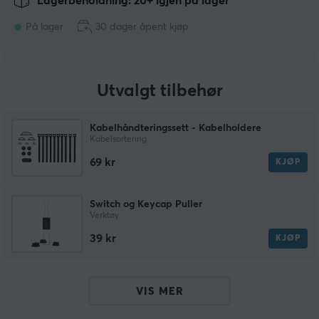
Lagerbeholdning: 20+ igjen på lager
På lager
30 dager åpent kjøp
Utvalgt tilbehør
Kabelhåndteringssett - Kabelholdere
Kabelsortering
69 kr
KJØP
Switch og Keycap Puller
Verktøy
39 kr
KJØP
VIS MER