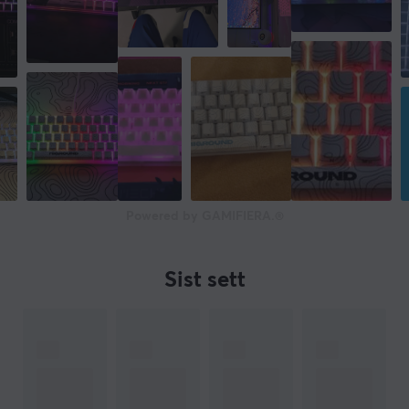
Forbindelse
USB
Trådløs
Nei
Kompatibilitet
PC
GARANTI
Powered by GAMIFIERA.®
Produsentens garanti
2 års garanti
Sist sett