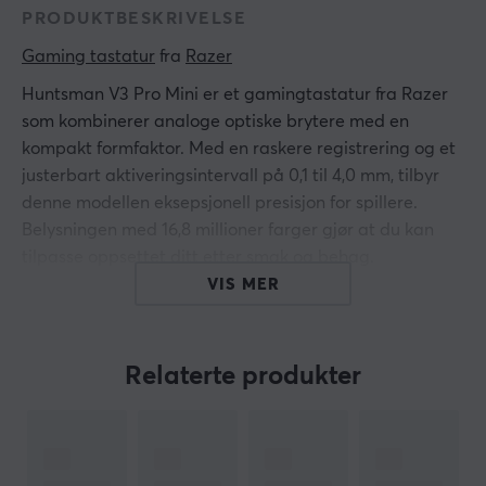
PRODUKTBESKRIVELSE
Gaming tastatur
 fra 
Razer
Huntsman V3 Pro Mini er et gamingtastatur fra Razer
som kombinerer analoge optiske brytere med en
kompakt formfaktor. Med en raskere registrering og et
justerbart aktiveringsintervall på 0,1 til 4,0 mm, tilbyr
denne modellen eksepsjonell presisjon for spillere.
Belysningen med 16,8 millioner farger gjør at du kan
tilpasse oppsettet ditt etter smak og behag.
VIS MER
Tastaturet er bygget med PBT double-shot keycaps,
noe som gir holdbarhet og en behagelig følelse ved
tastetrykk. Det har en USB-tilkobling og støtter N-key
Relaterte produkter
rollover samt anti-ghosting, noe som innebærer at flere
taster kan trykkes ned samtidig uten problemer. For å
ytterligere forbedre brukeropplevelsen kan innstillinger
justeres i sanntid med en LED-array som gir visuell