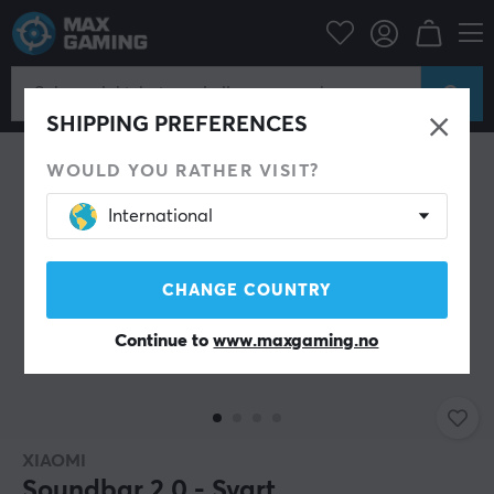
Datatilbehør
Headset & Lyd
Høyttalere
SHIPPING PREFERENCES
WOULD YOU RATHER VISIT?
International
CHANGE COUNTRY
Continue to
www.maxgaming.no
XIAOMI
Soundbar 2.0 - Svart