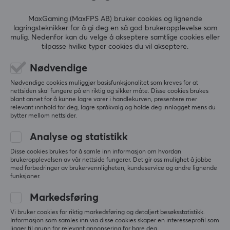
datamaskiner) koblet til plattformen. Xiaomi-
MaxGaming (MaxFPS AB) bruker cookies og lignende
produktene er for tiden tilgjengelige i mer enn 90 land
VIS MER
lagringsteknikker for å gi deg en så god brukeropplevelse som
og regioner over hele verden, og har en ledende
mulig. Nedenfor kan du velge å akseptere samtlige cookies eller
posisjon i mange markeder.
tilpasse hvilke typer cookies du vil akseptere.
ANMELDELSER (0)
SPØRSMÅL OG SVAR (0)
FELLESS
Nødvendige
SPESIFIKASJONER
Nødvendige cookies muliggjør basisfunksjonalitet som kreves for at
nettsiden skal fungere på en riktig og sikker måte. Disse cookies brukes
EGENSKAPER
blant annet for å kunne lagre varer i handlekurven, presentere mer
5
0%
relevant innhold for deg, lagre språkvalg og holde deg innlogget mens du
0.0
Belysning
4
0%
bytter mellom nettsider.
3
0%
No
2
0%
Analyse og statistikk
Basert på 0 vurderinger
1
0%
Farge
Disse cookies brukes for å samle inn informasjon om hvordan
Svart
brukeropplevelsen av vår nettside fungerer. Det gir oss mulighet å jobbe
med forbedringer av brukervennligheten, kundeservice og andre lignende
SKRIV ANMELDELSE
funksjoner.
FORBINDELSE
Markedsføring
Forbindelse
Vi bruker cookies for riktig markedsføring og detaljert besøksstatistikk.
AUX, Bluetooth, Optisk, SPDIF
Mer fra vårt fellesskap
Informasjon som samles inn via disse cookies skaper en interesseprofil som
ligger til grunn for relevant annonsering for bare deg.