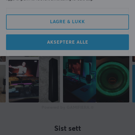
GARANTI
Produsentens garanti
LAGRE & LUKK
1 års garanti
LYDUTGANG
AKSEPTERE ALLE
Frekvensområde
70-20 000 Hz
Powered by GAMIFIERA.®
Sist sett