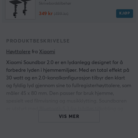
Skrivebordstilbehør
349 kr
KJØP
(499 kr)
PRODUKTBESKRIVELSE
Høyttalere
 fra 
Xiaomi
Xiaomi Soundbar 2.0 er en lydanlegg designet for å
forbedre lyden i hjemmemiljøer. Med en total effekt på
30 watt og en 2.0-kanalkonfigurasjon tilbyr den klart
og fyldig lyd gjennom sine to fullregisterhøyttalere, som
måler 45 x 80 mm. Den passer for bruk hjemme,
spesielt ved filmvisning og musikklytting. Soundbaren
er utstyrt med Bluetooth 5.3 for trådløs tilkobling og
har flere tilkoblingsalternativer inkludert SPDIF, optisk
VIS MER
og AUX.