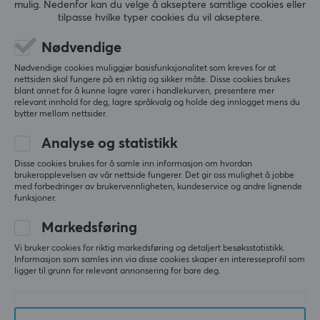
mulig. Nedenfor kan du velge å akseptere samtlige cookies eller
tilpasse hvilke typer cookies du vil akseptere.
(0)
(1)
Nødvendige
449 kr
449 kr
Nødvendige cookies muliggjør basisfunksjonalitet som kreves for at
nettsiden skal fungere på en riktig og sikker måte. Disse cookies brukes
blant annet for å kunne lagre varer i handlekurven, presentere mer
relevant innhold for deg, lagre språkvalg og holde deg innlogget mens du
NY
bytter mellom nettsider.
Analyse og statistikk
Disse cookies brukes for å samle inn informasjon om hvordan
brukeropplevelsen av vår nettside fungerer. Det gir oss mulighet å jobbe
med forbedringer av brukervennligheten, kundeservice og andre lignende
funksjoner.
Markedsføring
Hystar
Hystar
Sakura Light XXXL
Terraria Lunatic Cultist
Vi bruker cookies for riktig markedsføring og detaljert besøksstatistikk.
Musematte
XXL Musematte
Informasjon som samles inn via disse cookies skaper en interesseprofil som
ligger til grunn for relevant annonsering for bare deg.
(1)
(0)