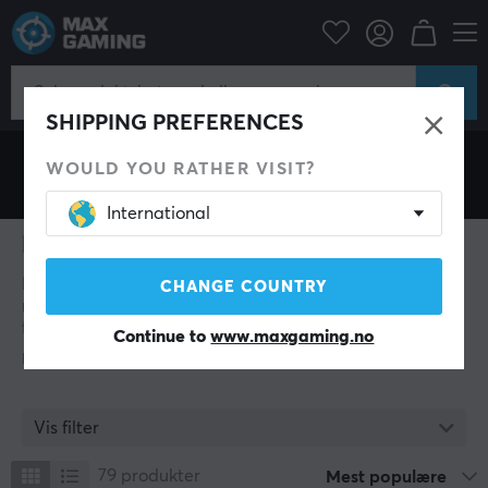
Hystar
SHIPPING PREFERENCES
WOULD YOU RATHER VISIT?
International
Hystar
Hystar er et merke som spesialiserer seg på
CHANGE COUNTRY
musematter med fokus på kvalitet, holdbarhet og
funksjonell design. Sortimentet kjennetegnes av
Continue to
www.maxgaming.no
premiummaterialer, nøye håndverk og en
konstruksjonsstandard som møter høye krav fra både
spillere og profesjonelle brukere. Produktene er utviklet
for å levere stabilitet, presisjon og estetisk balanse i
Vis filter
moderne arbeids- og spillmiljøer. Hystars musematter
bidrar til en organisert og ytelsesfremmende
79
produkter
Mest populære
skrivebordsoppsett med en glatt, vannavvisende