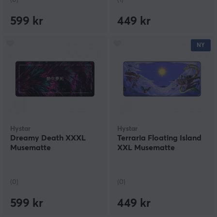
(0)
(1)
599 kr
449 kr
NY
Hystar
Hystar
Dreamy Death XXXL
Terraria Floating Island
Musematte
XXL Musematte
(0)
(0)
599 kr
449 kr