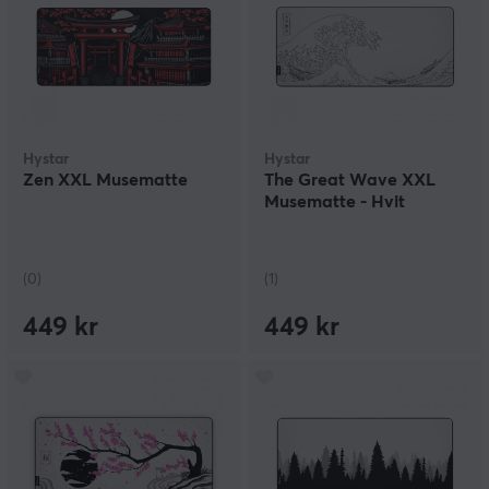
Hystar
Hystar
Zen XXL Musematte
The Great Wave XXL
Musematte - Hvit
(0)
(1)
449 kr
449 kr