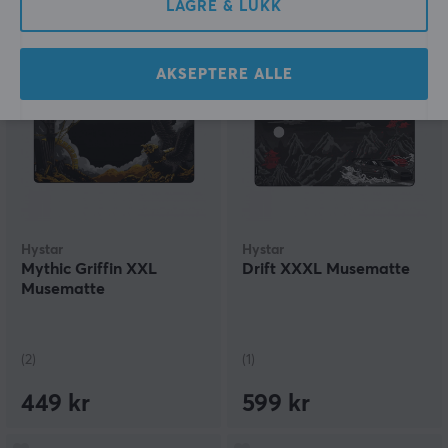
LAGRE & LUKK
599 kr
449 kr
AKSEPTERE ALLE
Hystar
Hystar
Mythic Griffin XXL
Drift XXXL Musematte
Musematte
(2)
(1)
449 kr
599 kr