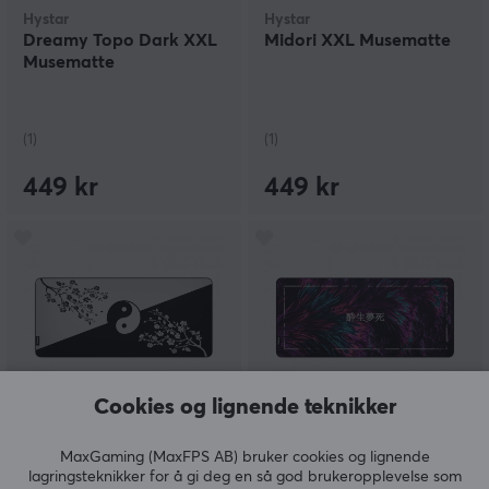
Hystar
Hystar
Dreamy Topo Dark XXL
Midori XXL Musematte
Musematte
(1)
(1)
449 kr
449 kr
Cookies og lignende teknikker
Hystar
Hystar
Yin Yang XXL
Dreamy Death XXL
MaxGaming (MaxFPS AB) bruker cookies og lignende
Musematte
Musematte
lagringsteknikker for å gi deg en så god brukeropplevelse som