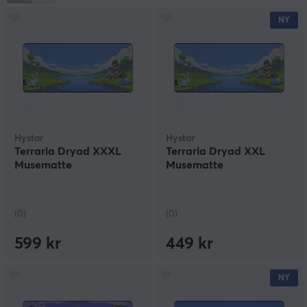
overflate og slitesterk struktur. Merket er et etablert
NY
valg for forbrukere som prioriterer ytelse, ergonomi og
lang levetid i sitt utstyr. Kjøp Hystars musematter i dag
hos MaxGaming.
Hystar
Hystar
Terraria Dryad XXXL
Terraria Dryad XXL
Musematte
Musematte
(0)
(0)
599 kr
449 kr
NY