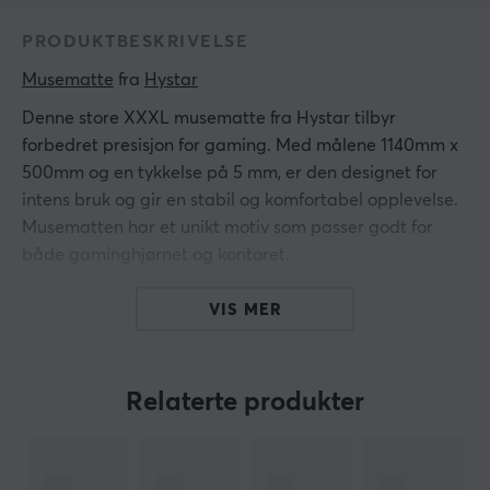
PRODUKTBESKRIVELSE
Musematte
 fra 
Hystar
Denne store XXXL musematte fra Hystar tilbyr
forbedret presisjon for gaming. Med målene 1140mm x
500mm og en tykkelse på 5 mm, er den designet for
intens bruk og gir en stabil og komfortabel opplevelse.
Musematten har et unikt motiv som passer godt for
både gaminghjørnet og kontoret.
Den er laget av finpolyester, som gir en jevn overflate
VIS MER
for musens bevegelser. Den vannavvisende
ytbehandlingen beskytter mot søl og flekker, noe som
gir langvarig holdbarhet. Sømmen i kantene øker
Relaterte produkter
holdbarheten og hindrer frynsing over tid. En naturlig
gummik base sikrer at musematten ligger stabilt på
forskjellige underlag og minimerer glidning under bruk.