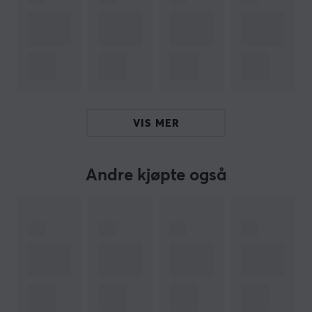
Motivets trykketeknikk med Never-Fade teknologi
bevarer fargen klarhet selv ved langvarig bruk.
Sammendrag
5mm tykkelse
Never-Fade teknologi
Vannavvisende overflate
VIS MER
1140mm x 500mm (3XL)
Naturlig gummibase for maksimum grep
Andre kjøpte også
ARTIKKELNUMMER
Vårt artikkelnummer: 36999
Produsentens artikkelnr:
DESKMAT_MYTHIC_GRIFFIN_XXXL