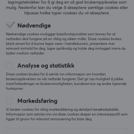
lagringsteknikker for å gi deg en så god brukeropplevelse som
ANMELDELSER (0)
SPØRSMÅL OG SVAR (0)
FELLESS
mulig. Nedenfor kan du velge å akseptere samtlige cookies eller
tilpasse hvilke typer cookies du vil akseptere.
EGENSKAPER
Nødvendige
Materiale
5
0%
Stoff
Nødvendige cookies muliggjør basisfunksjonalitet som kreves for at
0.0
4
0%
nettsiden skal fungere på en riktig og sikker måte. Disse cookies brukes
3
0%
Sydde kantene
blant annet for å kunne lagre varer i handlekurven, presentere mer
2
0%
relevant innhold for deg, lagre språkvalg og holde deg innlogget mens du
Ja
Basert på 0 vurderinger
bytter mellom nettsider.
1
0%
Trykk
Analyse og statistikk
Ja
SKRIV ANMELDELSE
Disse cookies brukes for å samle inn informasjon om hvordan
brukeropplevelsen av vår nettside fungerer. Det gir oss mulighet å jobbe
Belysning
med forbedringer av brukervennligheten, kundeservice og andre lignende
No
funksjoner.
Mer fra vårt fellesskap
Håndleddstøtte
Markedsføring
Nei
Vi bruker cookies for riktig markedsføring og detaljert besøksstatistikk.
Informasjon som samles inn via disse cookies skaper en interesseprofil som
ligger til grunn for relevant annonsering for bare deg.