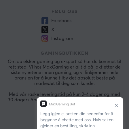
FØLG OSS
Facebook
X
Instagram
GAMINGBUTIKKEN
Om du elsker gaming og e-sport så har du kommet til
rett sted. Vi hos MaxGaming er alltid på jakt etter de
siste nyhetene innen gaming, og vi finkjemmer hele
bransjen for å kunne tilby det absolutt beste på
markedet til deg som kunde.
Med vår raske leveringstid på kun 2-4 dager og med
30 dagers åpent kjøp så kan du alltid handle raskt og
sikkert.