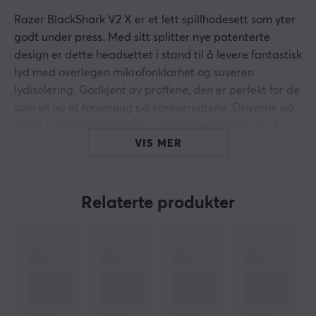
Razer BlackShark V2 X er et lett spillhodesett som yter
godt under press. Med sitt splitter nye patenterte
design er dette headsettet i stand til å levere fantastisk
lyd med overlegen mikrofonklarhet og suveren
lydisolering. Godkjent av proffene, den er perfekt for de
som vil ha et forsprang på konkurrentene. Driverne på
dette e-sportshodesettet er individuelt innstilt for å
gjenskape høye, mellomstore og lave frekvenser, noe
VIS MER
som resulterer i fyldigere diskant, lysere lyd og kraftig
bass.
Relaterte produkter
Den bøyelige mikrofonen har et optimert mikrofonskall
som har en mer åpen design for minimal hindring - noe
som resulterer i forbedret klarhet for en bedre
gjengivelse av stemmen din. Takket være sin 3,5 mm-
sokkel fungerer Blackshark V2 X på alle populære
plattformer som PC, Mac, Xbox One, Nintendo Switch,