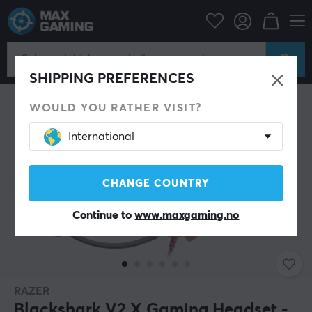
Datatilbehør
Headset & Lyd
Gaming headset
Kablet
SPAR 38%
SHIPPING PREFERENCES
WOULD YOU RATHER VISIT?
International
CHANGE COUNTRY
Continue to
www.maxgaming.no
RAZER
Blackshark V2 X Gaming Headset -