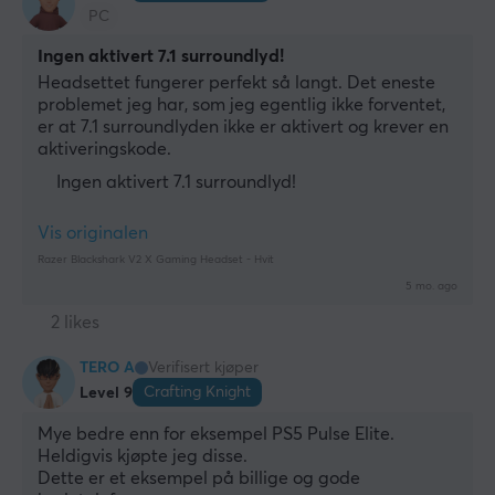
PC
Cardiod, Unidirectional
Ingen aktivert 7.1 surroundlyd!
Avtagbar
Headsettet fungerer perfekt så langt. Det eneste 
Nei
problemet jeg har, som jeg egentlig ikke forventet, 
er at 7.1 surroundlyden ikke er aktivert og krever en 
aktiveringskode.
Ingen aktivert 7.1 surroundlyd!
Vis originalen
Razer Blackshark V2 X Gaming Headset - Hvit
5 mo. ago
2 likes
TERO A
Verifisert kjøper
Crafting Knight
Level 9
Mye bedre enn for eksempel PS5 Pulse Elite.
Heldigvis kjøpte jeg disse.
Dette er et eksempel på billige og gode 