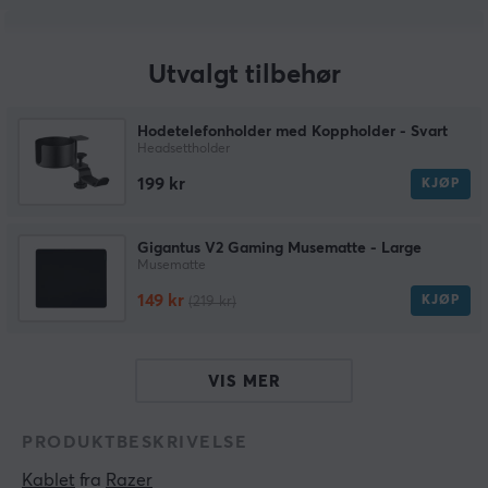
Utvalgt tilbehør
Hodetelefonholder med Koppholder - Svart
Headsettholder
199 kr
KJØP
Gigantus V2 Gaming Musematte - Large
Musematte
149 kr
KJØP
(219 kr)
VIS MER
PRODUKTBESKRIVELSE
Kablet
 fra 
Razer