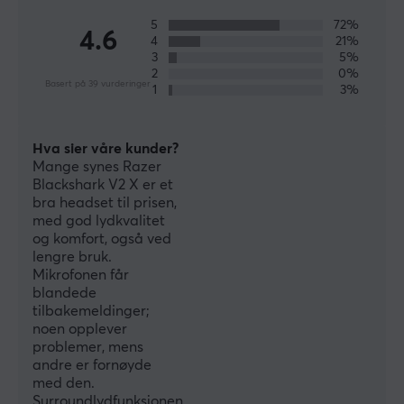
segment. Med deres store maskineri har de ressursene
som skal til for å forske, utvikle og produsere nye
5
72%
4.6
4
21%
produkter av høy kvalitet. Hvis du leter etter et produkt
3
5%
som ikke skuffer deg når det virkelig gjelder, bør du
2
0%
Basert på 39 vurderinger
1
3%
sjekke ut Razer.
SPESIFIKASJONER
Hva sier våre kunder?
Mange synes Razer
DIMENSJON & VEKT
Blackshark V2 X er et
bra headset til prisen,
Kabellengde
med god lydkvalitet
1.3 meter
og komfort, også ved
lengre bruk.
Vekt
Mikrofonen får
240 g
blandede
tilbakemeldinger;
noen opplever
EGENSKAPER
problemer, mens
andre er fornøyde
Membranen
med den.
50 mm
Surroundlydfunksjonen