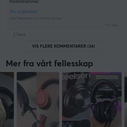
hodetelefoner.
Vis originalen
Razer Blackshark V2 X Gaming Headset
7 mo. ago
2 likes
VIS FLERE KOMMENTARER (34)
Mer fra vårt fellesskap