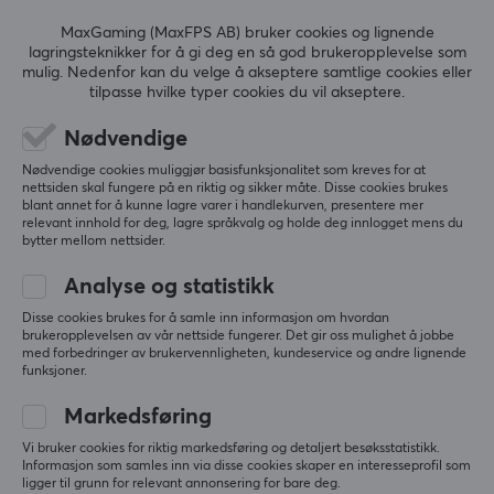
slår det.
Nintendo Switch, PC, PS4, PS5, Smartphone, Xbox One
MaxGaming (MaxFPS AB) bruker cookies og lignende
Vis originalen
lagringsteknikker for å gi deg en så god brukeropplevelse som
mulig. Nedenfor kan du velge å akseptere samtlige cookies eller
Razer Blackshark V2 X Gaming Headset
FUNKSJONER
tilpasse hvilke typer cookies du vil akseptere.
3 mo. ago
Mute-knapp
Nødvendige
2 likes
Ja
Nødvendige cookies muliggjør basisfunksjonalitet som kreves for at
Martin H
Verifisert kjøper
nettsiden skal fungere på en riktig og sikker måte. Disse cookies brukes
Volumkontroll
Epic Challenger
Level 10
blant annet for å kunne lagre varer i handlekurven, presentere mer
Ja
relevant innhold for deg, lagre språkvalg og holde deg innlogget mens du
PC
bytter mellom nettsider.
Aktiv støydemping
Samboer hadde denne, sluttet å fungere etter 1 år, 
Analyse og statistikk
Ja
men intill da va de greie for prisen. Lyden er helt ok.
Razer Blackshark V2 X Gaming Headset - Hvit
Disse cookies brukes for å samle inn informasjon om hvordan
brukeropplevelsen av vår nettside fungerer. Det gir oss mulighet å jobbe
3 mo. ago
GARANTI
med forbedringer av brukervennligheten, kundeservice og andre lignende
funksjoner.
1 like
Produsentens garanti
2 års garanti
Markedsføring
Armin L
Verifisert kjøper
Mashing Commander
Level 11
Vi bruker cookies for riktig markedsføring og detaljert besøksstatistikk.
Informasjon som samles inn via disse cookies skaper en interesseprofil som
PC
Xbox
LYDUTGANG
ligger til grunn for relevant annonsering for bare deg.