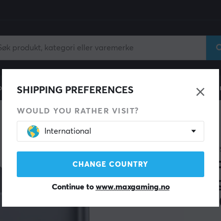
ll
Gamingstol
Mobiltilbehør
Hjem & Fritid
Fun
SHIPPING PREFERENCES
WOULD YOU RATHER VISIT?
International
SPAR 25%
BASEU
Pic
CHANGE COUNTRY
Mag
Continue to
www.maxgaming.no
100