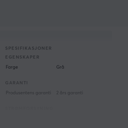
SPESIFIKASJONER
EGENSKAPER
Farge
Grå
GARANTI
Produsentens garanti
2 års garanti
STRØMFORSYNING
Kapasitet
10000 mAh