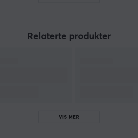
livsstilsteknologi over hele verden. Ved å forene
er
banebrytende teknologi med stilren
minimalisme skapes en rimelig premiumfølelse
som tiltrekker en bred målgruppe.
Relaterte produkter
r
Fra teknologientusiaster til bevisste
og
hverdagskonsumenter: Baseus leverer høy
kvalitet og pålitelig ytelse uten unødige
t
ekstrakostnader. Det er gjennomtenkt design
som virkelig forenkler din moderne hverdag på
en både effektiv og pålitelig måte.
VIS MER