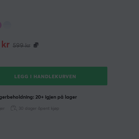
kr
599
kr
LEGG I HANDLEKURVEN
erbeholdning: 20+ igjen på lager
ger
30 dager åpent kjøp