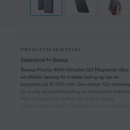
PRODUKTBESKRIVELSE
Powerbank
 fra 
Baseus
Baseus PicoGo AM41 Ultraslim Qi2 Magnetisk tilbyr
en effektiv løsning for trådløs lading og har en
kapasitet på 10 000 mAh. Den støtter Qi2-teknolog
for hurtig og praktisk lading av kompatible enheter
Med en maksimal uteffekt på 27W er denne
powerbanken egnet for brukere som søker pålitelig
kraft i en kompakt og slank design. Den er ideell fo
brukere med en aktiv livsstil som trenger enkel
lading på farten.