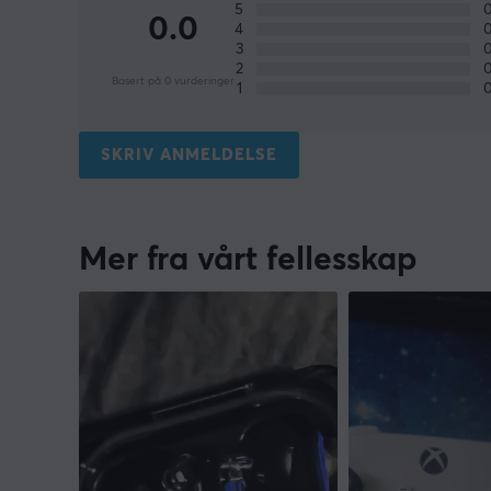
5
0.0
4
3
2
Basert på 0 vurderinger
1
SKRIV ANMELDELSE
Mer fra vårt fellesskap