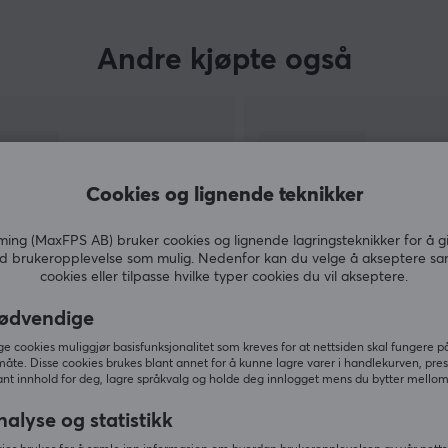
Andre kjøpte også
Cookies og lignende teknikker
ng (MaxFPS AB) bruker cookies og lignende lagringsteknikker for å g
d brukeropplevelse som mulig. Nedenfor kan du velge å akseptere sa
cookies eller tilpasse hvilke typer cookies du vil akseptere.
ødvendige
VIS MER
 cookies muliggjør basisfunksjonalitet som kreves for at nettsiden skal fungere på
måte. Disse cookies brukes blant annet for å kunne lagre varer i handlekurven, pre
nt innhold for deg, lagre språkvalg og holde deg innlogget mens du bytter mellom 
nalyse og statistikk