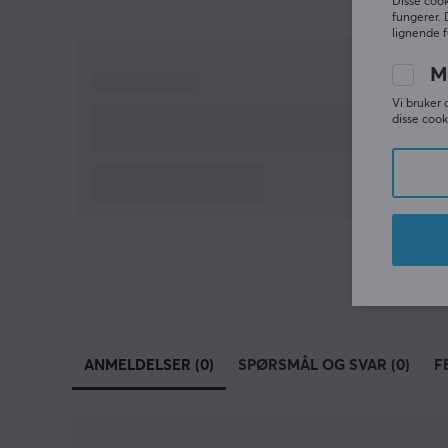
Disse cook
fungerer. 
lignende f
M
Vi bruker 
disse cook
ANMELDELSER (0)
SPØRSMÅL OG SVAR (0)
F