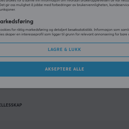
Andre så også
ies brukes for å samle inn informasjon om hvordan brukeropplevelsen av vår netts
Det gir oss mulighet å jobbe med forbedringer av brukervennligheten, kundeservic
unksjoner.
arkedsføring
cookies for riktig markedsføring og detaljert besøksstatistikk. Informasjon som saml
ies skaper en interesseprofil som ligger til grunn for relevant annonsering for bare 
LAGRE & LUKK
AKSEPTERE ALLE
VIS MER
ELLESSKAP