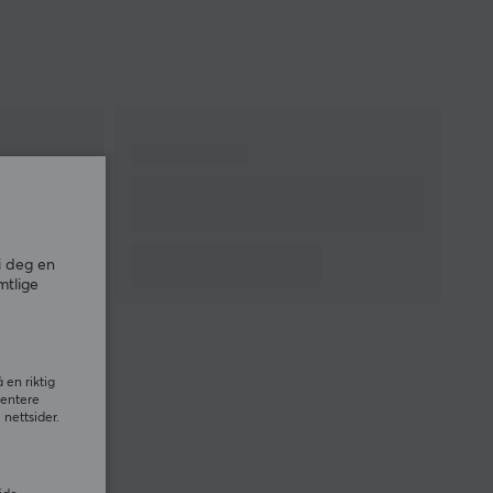
i deg en
mtlige
 en riktig
sentere
nettsider.