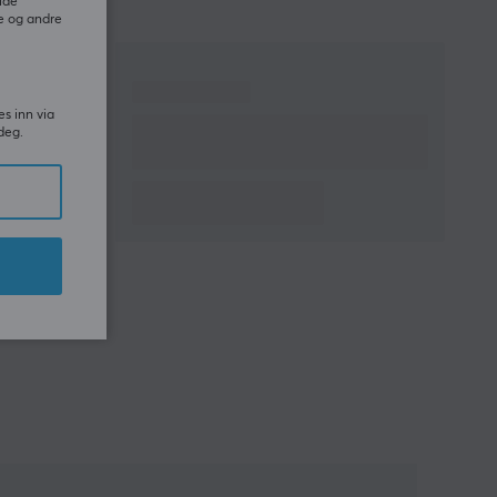
ide
e og andre
es inn via
deg.