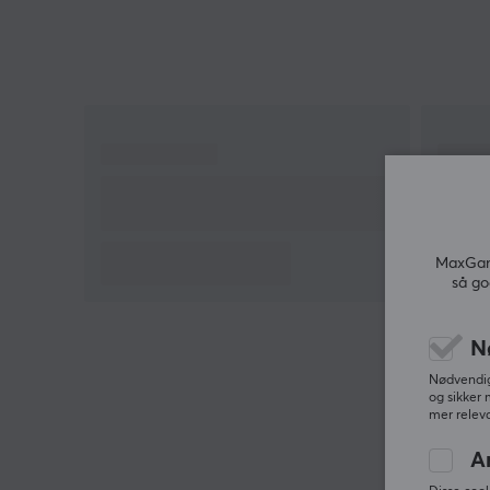
Store magneter for sikker feste under bruk
10 000 mAh kapasitet
MaxGami
så go
N
Nødvendige
og sikker 
mer releva
A