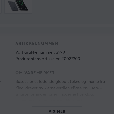
ARTIKKELNUMMER
Vårt artikkelnummer: 39791
Produsentens artikkelnr: E0027200
OM VAREMERKET
i
.
Baseus er et ledende globalt teknologimerke fra
Kina, drevet av kjerneverdien «Base on User» –
smarte løsninger for en moderne hverdag.
r
Gjennom mer enn ti års dedikasjon til
produktutvikling har Baseus blitt en av de
VIS MER
fremste aktørene innen mobiltilbehør og