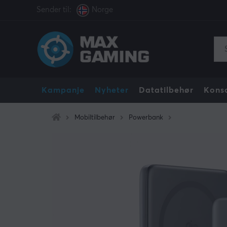
Sender til:
Norge
Kampanje
Nyheter
Datatilbehør
Konso
Mobiltilbehør
Powerbank