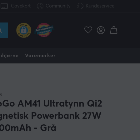
Gavekort
Community
Kundeservice
nhjørne
Varemerker
S
oGo AM41 Ultratynn Qi2
netisk Powerbank 27W
00mAh - Grå