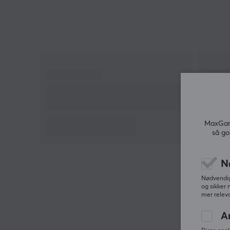
skrivebord og vegger
Gir profesjonell akustikk for å finjustere
lytteopplevelsen
Reduserer over 20 dB støy og reduserer også
ekko
Ultratynn design med en tykkelse på 12 mm
Laget av flammehemmende
polyesterfibermateriale med høy tetthet
MaxGami
så go
Utskjæringsmønsteret gjør det enkelt å justere
og kutte
Skrivebordsklemmer inkludert for praktisk
N
skrivebordsmontering
Nødvendige
og sikker 
Modulære klemmer for effektiv kabelhåndtering
mer releva
3m dobbeltsidig tape for enkel veggmontering
A