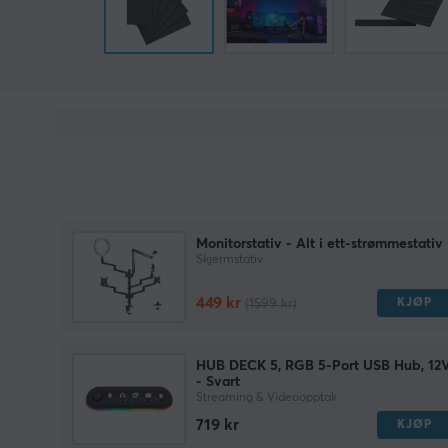
Monitorstativ - Alt i ett-strømmestativ
Skjermstativ
449 kr
KJØP
(1599 kr)
HUB DECK 5, RGB 5-Port USB Hub, 12
- Svart
Streaming & Videoopptak
719 kr
KJØP