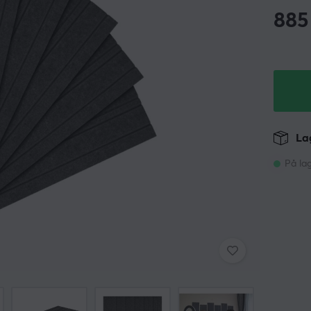
885
Lag
På la