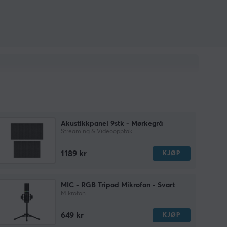
Akustikkpanel 9stk - Mørkegrå
Streaming & Videoopptak
1189 kr
KJØP
MIC - RGB Tripod Mikrofon - Svart
Mikrofon
649 kr
KJØP