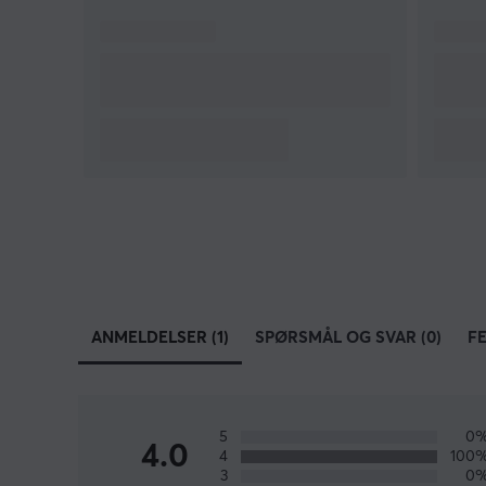
opplever feil i teksten, kan du gjerne
dele
tilbakemeldinger med meg.
ANMELDELSER (1)
SPØRSMÅL OG SVAR (0)
F
5
0
4.0
4
100
3
0