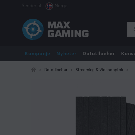
Sender til:
Norge
Kampanje
Nyheter
Datatilbehør
Konso
Datatilbehør
Streaming & Videoopptak