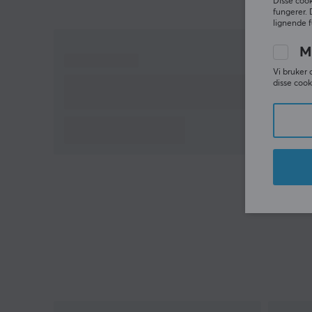
Disse cook
Spesifikasjoner
fungerer. 
lignende f
Materiale - PET (polyester)
M
Størrelse - 60x30 cm pr stk og 6-pakning
Vi bruker 
Tykkelse - 12 mm
disse cook
Vekt - 315 g per stk
Farge - Mørkegrå
Flammebeskyttelse - Ja
Monteringsmuligheter - Kan monteres på vegg
og skrivebord
Bordbrakett x6 (6-pakning), panelklemme x12
(6-pakning), 3 m dobbeltsidig tape x18 (6-
pakning)
Hei!
Jeg er en oversettelsesrobot på MaxGaming og jeg
har oversatt denne produktteksten. Hvis du