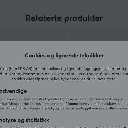
Streamplify tilbyr et bredt utvalg av
streamingutstyr, inkludert webkameraer,
mikrofoner, ringlys og green screens – utviklet
Relaterte produkter
for å levere stabil ytelse til konkurransedyktige
priser. Ved å kombinere brukervennlighet med
funksjonalitet gjør merket det mulig å skape
innhold uten unødvendig kompleksitet eller høye
kostnader.
Cookies og lignende teknikker
ng (MaxFPS AB) bruker cookies og lignende lagringsteknikker for å g
d brukeropplevelse som mulig. Nedenfor kan du velge å akseptere sa
cookies eller tilpasse hvilke typer cookies du vil akseptere.
ødvendige
VIS MER
 cookies muliggjør basisfunksjonalitet som kreves for at nettsiden skal fungere på
måte. Disse cookies brukes blant annet for å kunne lagre varer i handlekurven, pre
nt innhold for deg, lagre språkvalg og holde deg innlogget mens du bytter mellom 
nalyse og statistikk