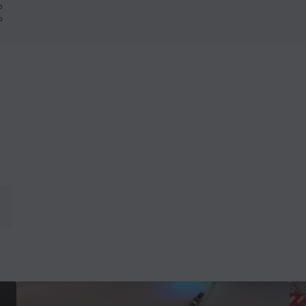
%
%
o