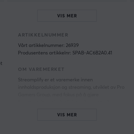
VIS MER
ARTIKKELNUMMER
Vårt artikkelnummer: 26939
Produsentens artikkelnr: SPAB-AC6B2A0.41
et
OM VAREMERKET
Streamplify er et varemerke innen
innholdsproduksjon og streaming, utviklet av Pro
Gamers Group, med fokus på å gjøre
livestreaming enkelt, tilgjengelig og rimelig.
Med røtter i gaming og digitalt innhold arbeider
VIS MER
merket for å senke terskelen for nye skapere
som ønsker å dele sine interesser på nett.