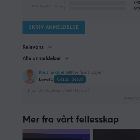
2
0
Basert på 1 vurdering
1
0
SKRIV ANMELDELSE
Relevans
Alle anmeldelser
Knut mikkjel S
Verifisert kjøper
Casual Scout
Level 5
Streamplify Akustikkpanel 6stk - Mørkegrå
4 days ag
Mer fra vårt fellesskap