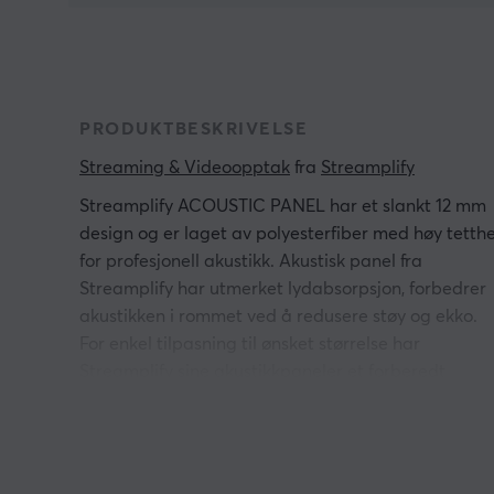
PRODUKTBESKRIVELSE
Streaming & Videoopptak
 fra 
Streamplify
Streamplify ACOUSTIC PANEL har et slankt 12 mm
design og er laget av polyesterfiber med høy tetth
for profesjonell akustikk. Akustisk panel fra
Streamplify har utmerket lydabsorpsjon, forbedrer
akustikken i rommet ved å redusere støy og ekko.
For enkel tilpasning til ønsket størrelse har
Streamplify sine akustikkpaneler et forberedt
skjermmønster som gjør det enkelt å kutte til dine
egne preferanser. Lydpanelene leveres med
skrivebordsklemmer og 3 m dobbeltsidig tape, noe
som muliggjør allsidig montering på både