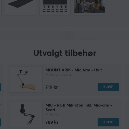
Utvalgt tilbehør
MOUNT ARM - Mic Arm - Hvit
Mikrofon tilbehør
719 kr
KJØP
V
MIC - RGB Mikrofon inkl. Mic-arm -
Svart
Mikrofon
789 kr
KJØP