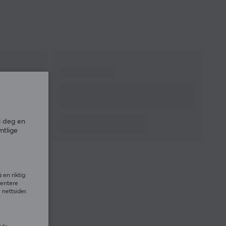
i deg en
mtlige
 en riktig
sentere
nettsider.