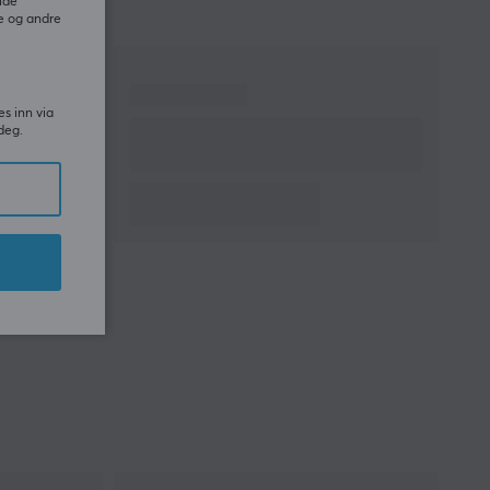
ide
e og andre
es inn via
deg.