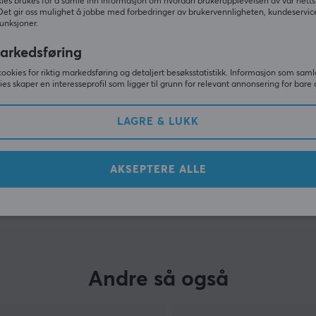
Andre kjøpte også
ies brukes for å samle inn informasjon om hvordan brukeropplevelsen av vår netts
Det gir oss mulighet å jobbe med forbedringer av brukervennligheten, kundeservic
unksjoner.
arkedsføring
cookies for riktig markedsføring og detaljert besøksstatistikk. Informasjon som saml
ies skaper en interesseprofil som ligger til grunn for relevant annonsering for bare 
LAGRE & LUKK
AKSEPTERE ALLE
VIS MER
Andre så også