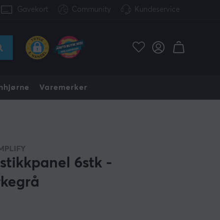
Gavekort
Community
Kundeservice
nhjørne
Varemerker
MPLIFY
stikkpanel 6stk -
kegrå