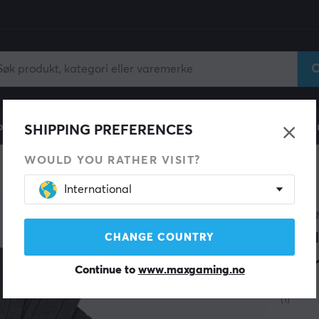
ll
Gamingstol
Mobiltilbehør
Hjem & Fritid
Fun
SHIPPING PREFERENCES
WOULD YOU RATHER VISIT?
International
STREA
Aku
CHANGE COUNTRY
Mør
Continue to
www.maxgaming.no
(1)