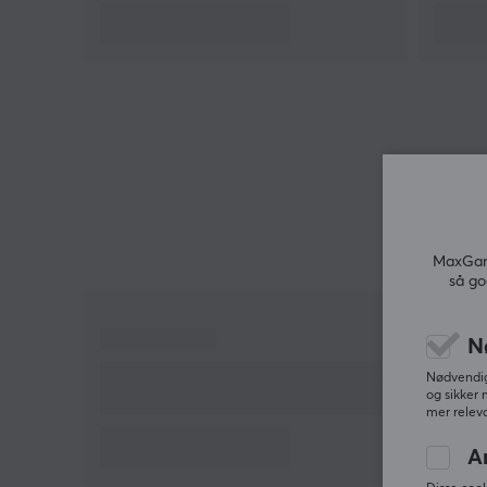
MaxGami
så go
N
Nødvendige
og sikker 
mer releva
A