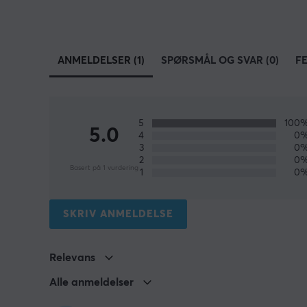
ANMELDELSER (1)
SPØRSMÅL OG SVAR (0)
F
5
100
5.0
4
0
3
0
2
0
Basert på 1 vurdering
1
0
SKRIV ANMELDELSE
Relevans
Alle anmeldelser