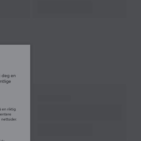
i deg en
mtlige
 en riktig
sentere
nettsider.