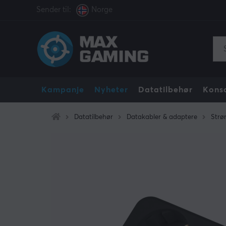
Sender til:
Norge
Kampanje
Nyheter
Datatilbehør
Konso
Datatilbehør
Datakabler & adaptere
Strø