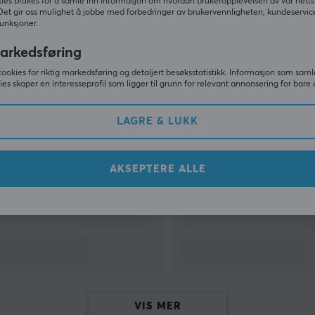
ies brukes for å samle inn informasjon om hvordan brukeropplevelsen av vår netts
Det gir oss mulighet å jobbe med forbedringer av brukervennligheten, kundeservic
unksjoner.
VIS MER
arkedsføring
cookies for riktig markedsføring og detaljert besøksstatistikk. Informasjon som saml
ies skaper en interesseprofil som ligger til grunn for relevant annonsering for bare 
Andre så også
LAGRE & LUKK
AKSEPTERE ALLE
VIS MER