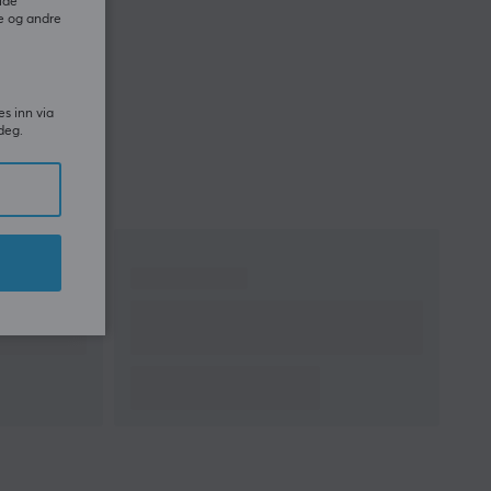
ide
e og andre
es inn via
deg.