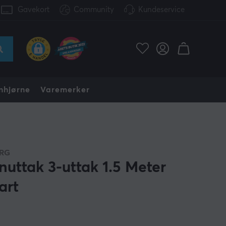
Gavekort
Community
Kundeservice
nhjørne
Varemerker
RG
nuttak 3-uttak 1.5 Meter
art