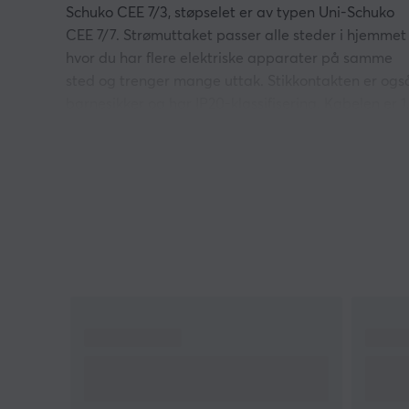
Schuko CEE 7/3, støpselet er av typen Uni-Schuko
CEE 7/7. Strømuttaket passer alle steder i hjemmet
hvor du har flere elektriske apparater på samme
sted og trenger mange uttak. Stikkontakten er ogs
barnesikker og har IP20-klassifisering. Kabelen er 1
meter lang og maks. strømforbruk er 2500W.
Hei!
Jeg er en oversettelsesrobot på MaxGaming og jeg
har oversatt denne produktteksten. Hvis du
opplever feil i teksten, kan du gjerne
dele
tilbakemeldinger med meg.