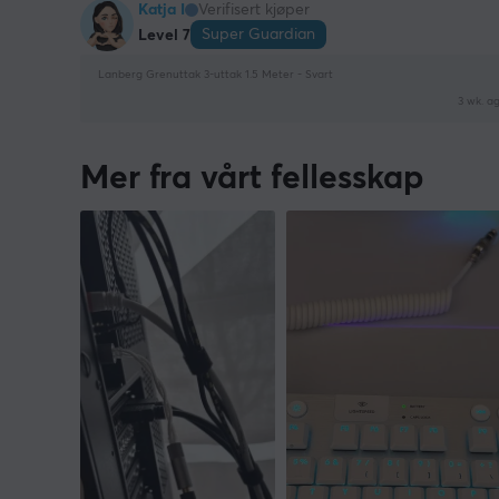
Katja I
Verifisert kjøper
Super Guardian
Level 7
Lanberg Grenuttak 3-uttak 1.5 Meter - Svart
3 wk. a
Mer fra vårt fellesskap