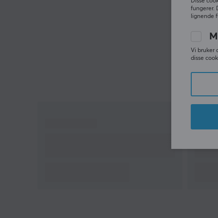
Disse cook
fungerer. 
lignende f
M
Vi bruker 
disse cook