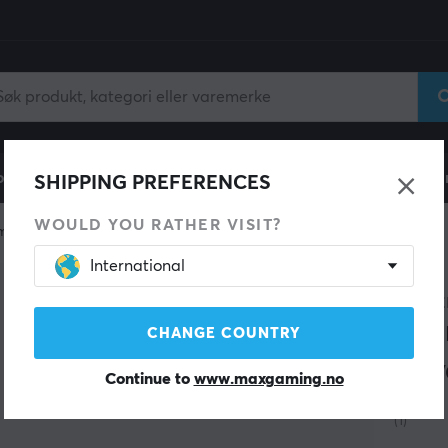
ll
Gamingstol
Mobiltilbehør
Hjem & Fritid
Fun
SHIPPING PREFERENCES
WOULD YOU RATHER VISIT?
mskinne
International
LANBE
Gre
CHANGE COUNTRY
- Sv
Continue to
www.maxgaming.no
(1)