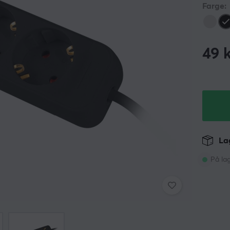
Farge:
49
k
Lag
På la