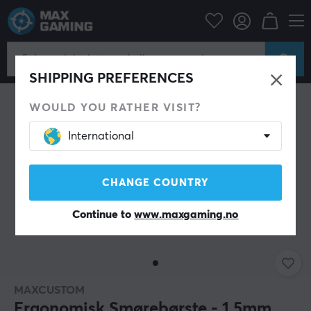
Datatilbehør
Tastatur og tilbehør
Custom keyboard
Verktøy
SHIPPING PREFERENCES
WOULD YOU RATHER VISIT?
International
CHANGE COUNTRY
Continue to
www.maxgaming.no
MAXCUSTOM
Ergonomisk Smørebørste - 1.5mm