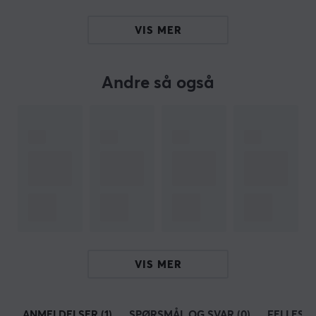
med å bygge et tastatur som passer dine behov og
preferanser.
VIS MER
SPESIFIKASJONER
Andre så også
EGENSKAPER
Farge
Svart
VIS MER
ANMELDELSER (1)
SPØRSMÅL OG SVAR (0)
FELLESS