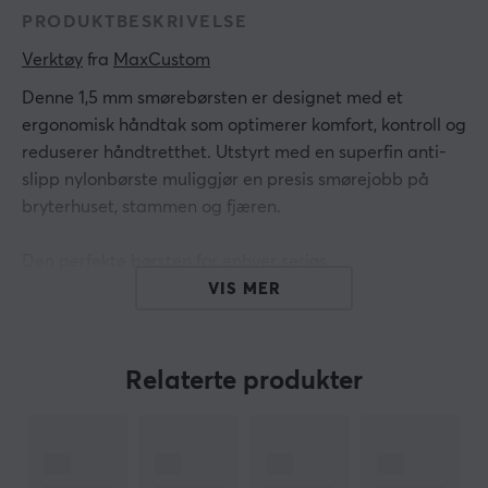
PRODUKTBESKRIVELSE
Verktøy
 fra 
MaxCustom
Denne 1,5 mm smørebørsten er designet med et
ergonomisk håndtak som optimerer komfort, kontroll og
reduserer håndtretthet. Utstyrt med en superfin anti-
slipp nylonbørste muliggjør en presis smørejobb på
bryterhuset, stammen og fjæren.
Den perfekte børsten for enhver seriøs
tastaturentusiast.
VIS MER
Hei!
Jeg er en oversettelsesrobot på MaxGaming og jeg har
Relaterte produkter
oversatt denne produktteksten. Hvis du opplever feil i
teksten, kan du gjerne
dele tilbakemeldinger med meg.