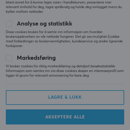
Bra greier
blant annet for å kunne lagre varer i handlekurven, presentere mer
Veldig fin børste, lett å jobbe med og behagelig å 
relevant innhold for deg, lagre språkvalg og holde deg innlogget mens du
bytter mellom nettsider.
holde i.
Behagelig å holde
Analyse og statistikk
Lett å jobbe med
Disse cookies brukes for å samle inn informasjon om hvordan
Perfekt for å påføre smøring på stabz
brukeropplevelsen av vår nettside fungerer. Det gir oss mulighet å jobbe
(stabilisator)
med forbedringer av brukervennligheten, kundeservice og andre lignende
Ingen ulemper
funksjoner.
Markedsføring
Vis originalen
MaxCustom Ergonomisk Smørebørste - 1.5mm
Vi bruker cookies for riktig markedsføring og detaljert besøksstatistikk.
Informasjon som samles inn via disse cookies skaper en interesseprofil som
last yr.
ligger til grunn for relevant annonsering for bare deg.
0 likes
LAGRE & LUKK
Mer fra vårt fellesskap
AKSEPTERE ALLE