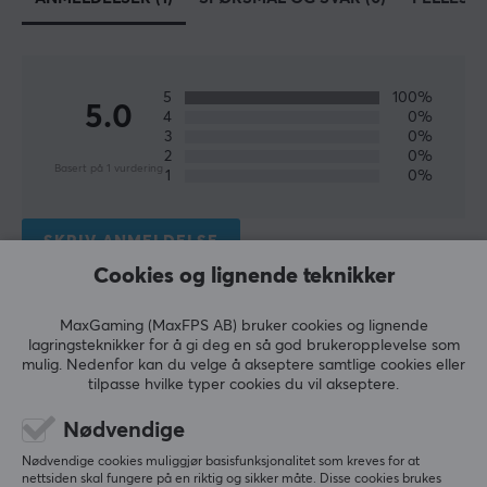
5
100%
5.0
4
0%
3
0%
2
0%
Basert på 1 vurdering
1
0%
SKRIV ANMELDELSE
Cookies og lignende teknikker
Relevans
MaxGaming (MaxFPS AB) bruker cookies og lignende
lagringsteknikker for å gi deg en så god brukeropplevelse som
Alle anmeldelser
mulig. Nedenfor kan du velge å akseptere samtlige cookies eller
tilpasse hvilke typer cookies du vil akseptere.
Alexander H
Verifisert kjøper
Legendary Crusader
Level 13
Nødvendige
PC
Nødvendige cookies muliggjør basisfunksjonalitet som kreves for at
nettsiden skal fungere på en riktig og sikker måte. Disse cookies brukes