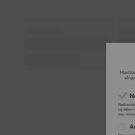
MaxGami
så go
N
Nødvendige
og sikker 
mer releva
A