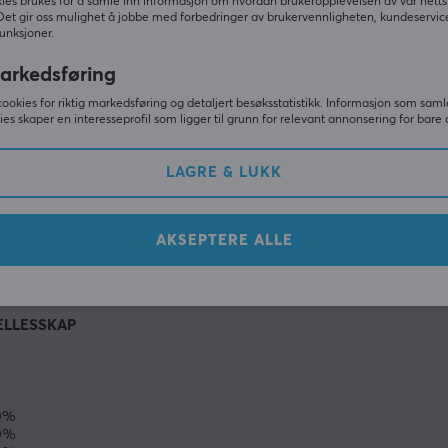
ies brukes for å samle inn informasjon om hvordan brukeropplevelsen av vår netts
Det gir oss mulighet å jobbe med forbedringer av brukervennligheten, kundeservic
unksjoner.
arkedsføring
cookies for riktig markedsføring og detaljert besøksstatistikk. Informasjon som saml
ies skaper en interesseprofil som ligger til grunn for relevant annonsering for bare 
LAGRE & LUKK
VIS MER
AKSEPTERE ALLE
ELLESSKAP
0%
0%