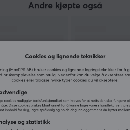
Andre kjøpte også
Cookies og lignende teknikker
ng (MaxFPS AB) bruker cookies og lignende lagringsteknikker for å g
d brukeropplevelse som mulig. Nedenfor kan du velge å akseptere sa
cookies eller tilpasse hvilke typer cookies du vil akseptere.
VIS MER
ødvendige
 cookies muliggjør basisfunksjonalitet som kreves for at nettsiden skal fungere på
måte. Disse cookies brukes blant annet for å kunne lagre varer i handlekurven, pre
nt innhold for deg, lagre språkvalg og holde deg innlogget mens du bytter mellom 
Andre så også
nalyse og statistikk