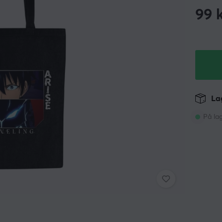
99
k
Lag
På la