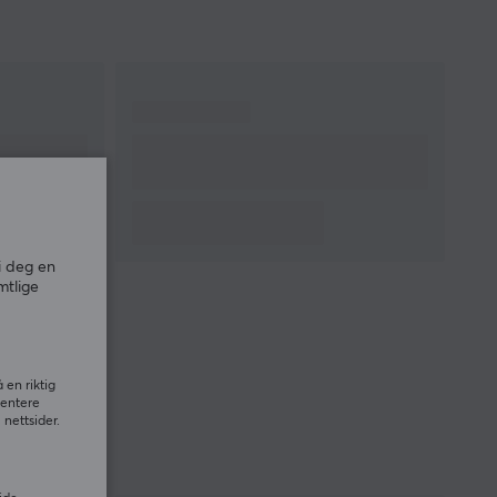
i deg en
mtlige
 en riktig
sentere
nettsider.