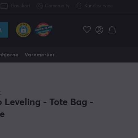
Gavekort
Community
Kundeservice
nhjørne
Varemerker
E
o Leveling - Tote Bag -
se