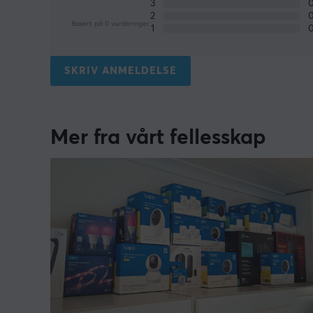
3
2
Basert på 0 vurderinger
1
SKRIV ANMELDELSE
Mer fra vårt fellesskap