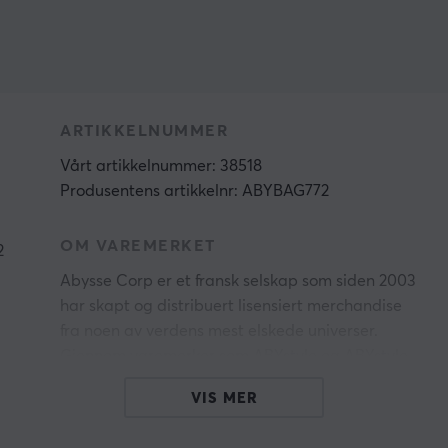
ARTIKKELNUMMER
Vårt artikkelnummer: 38518
Produsentens artikkelnr: ABYBAG772
OM VAREMERKET
2
Abysse Corp er et fransk selskap som siden 2003
har skapt og distribuert lisensiert merchandise
fra noen av verdens mest elskede universer.
Gjennom varemerker som ABYstyle og ABYstyle
Studio tilbyr de produkter inspirert av anime,
VIS MER
film, spill og tegneserier - fra Dragon Ball og
Naruto til Harry Potter, Marvel og Star Wars.