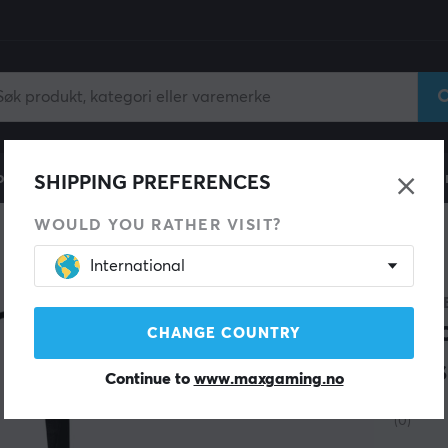
ll
Gamingstol
Mobiltilbehør
Hjem & Fritid
Fun
SHIPPING PREFERENCES
WOULD YOU RATHER VISIT?
International
ABYSS
Sol
CHANGE COUNTRY
Ari
Continue to
www.maxgaming.no
(0)