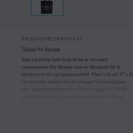
PRODUKTBESKRIVELSE
Tillegg
 fra 
Abysse
Solo Leveling-tote bag Arise er en svart
canvasveske fra Abysse som er designet for å
kombinere stil og funksjonalitet. Med mål på 37 x 4
cm rommer vesken alt du trenger for hverdagen
eller gaming-øktene dine. Den er laget av 100%
økologisk bomull og trykt med miljøvennlige og
bærekraftig produserte farger, noe som gir vesken
en både praktisk og miljøbevisst dimensjon.
Din Solo Leveling-tote bag tilbyr en sterk