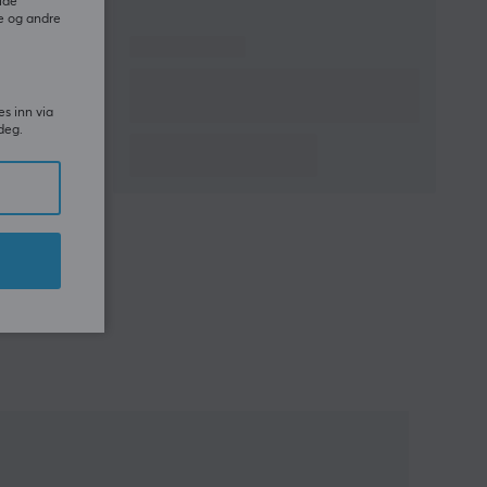
ide
e og andre
es inn via
deg.