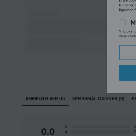
Disse cook
fungerer. 
lignende f
M
Vi bruker 
disse cook
ANMELDELSER (0)
SPØRSMÅL OG SVAR (0)
F
5
0.0
4