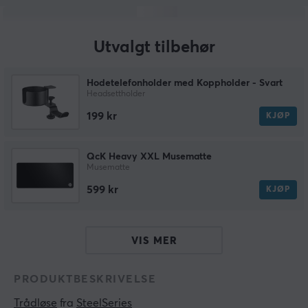
Utvalgt tilbehør
Hodetelefonholder med Koppholder - Svart
Headsettholder
199 kr
KJØP
QcK Heavy XXL Musematte
Musematte
599 kr
KJØP
VIS MER
PRODUKTBESKRIVELSE
Trådløse
 fra 
SteelSeries