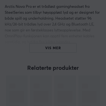
Arctis Nova Pro er et trådløst gamingheadset fra
SteelSeries som tilbyr høyoppløst lyd og er designet for
både spill og underholdning. Headsetet støtter 96
kHz/24-bit trådløs lyd over 2,4 GHz og Bluetooth LE,
noe som gir en førsteklasses lytteopplevelse. Med
OmniPlay-funksjonen kan opptil fem enheter kobles
samtidig, og lyd fra fire kilder blandes.
VIS MER
Byggkvaliteten preges av en høyytelses ClearCast Pro-
mikrofon som med sin avanserte AI-støyreduksjon
leverer stemme i kringkastingskvalitet. Den
Relaterte produkter
hybridaktive støyreduksjonen og transparent modus
gjør det mulig for brukeren å være oppmerksom på
omgivelsene. De doble hot-swap-batteriene sørger for
uavbrutt spillopplevelse, og med Arctis Mobile App
eller GG/Sonar-programvaren kan lydinnstillingene
justeres raskt og enkelt.