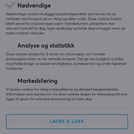
Batteritid
Nødvendige
5
100%
5.0
60 h
4
0%
Nødvendige cookies muliggjør basisfunksjonalitet som kreves for at
3
0%
nettsiden skal fungere på en riktig og sikker måte. Disse cookies brukes
blant annet for å kunne lagre varer i handlekurven, presentere mer
2
0%
Basert på 2 vurderinger
EGENSKAPER
relevant innhold for deg, lagre språkvalg og holde deg innlogget mens du
1
0%
bytter mellom nettsider.
Formfaktor
Analyse og statistikk
Over-ear
SKRIV ANMELDELSE
Disse cookies brukes for å samle inn informasjon om hvordan
Farge
brukeropplevelsen av vår nettside fungerer. Det gir oss mulighet å jobbe
med forbedringer av brukervennligheten, kundeservice og andre lignende
Hvit
Relevans
funksjoner.
Alle anmeldelser
Markedsføring
FORBINDELSE
Vi bruker cookies for riktig markedsføring og detaljert besøksstatistikk.
Tommy E
Verifisert kjøper
Forbindelse
Informasjon som samles inn via disse cookies skaper en interesseprofil som
Newbie Scout
Level 5
2.4GHz, Bluetooth, USB
ligger til grunn for relevant annonsering for bare deg.
SteelSeries Arctis Nova Pro Omni Trådløst Gamingheadset - Svart
Trådløs
last mo.
Ja
LAGRE & LUKK
Roni K
Verifisert kjøper