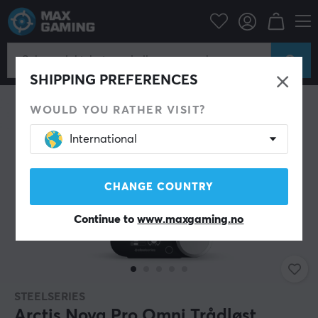
Datatilbehør
Headset & Lyd
Gaming headset
Trådløse
SHIPPING PREFERENCES
WOULD YOU RATHER VISIT?
International
CHANGE COUNTRY
Continue to
www.maxgaming.no
STEELSERIES
Arctis Nova Pro Omni Trådløst