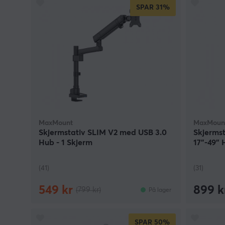
SPAR
31%
MaxMount
MaxMoun
Skjermstativ SLIM V2 med USB 3.0
Skjerms
Hub - 1 Skjerm
17”-49” 
Skjerm
(41)
(31)
549 kr
899 k
(799 kr)
På lager
SPAR
50%