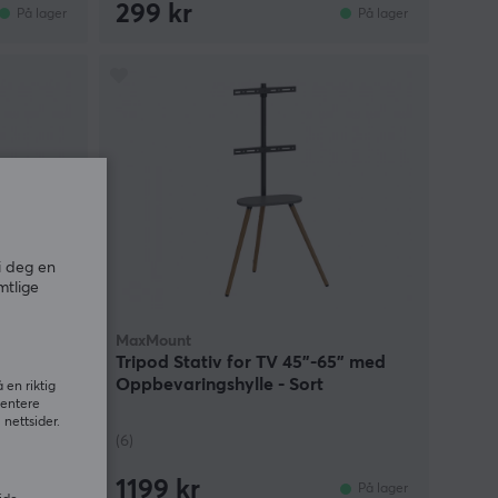
299 kr
På lager
På lager
i deg en
mtlige
MaxMount
Tripod Stativ for TV 45"-65" med
Oppbevaringshylle - Sort
 en riktig
sentere
nettsider.
(6)
1199 kr
På lager
På lager