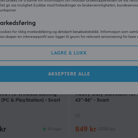
ies brukes for å samle inn informasjon om hvordan brukeropplevelsen av vår netts
Det gir oss mulighet å jobbe med forbedringer av brukervennligheten, kundeservic
unksjoner.
S
arkedsføring
cookies for riktig markedsføring og detaljert besøksstatistikk. Informasjon som saml
ies skaper en interesseprofil som ligger til grunn for relevant annonsering for bare 
LAGRE & LUKK
AKSEPTERE ALLE
es
MaxMount
Nova Pro Wireless Gaming
Heavy-Duty Gulvstativ for
(PC & PlayStation) - Svart
43"-86" - Svart
(5)
kr
849 kr
(1199 kr)
På lager