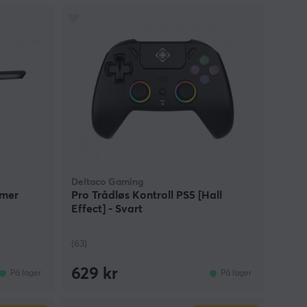
Deltaco Gaming
mmer
Pro Trådløs Kontroll PS5 [Hall
Effect] - Svart
(63)
629 kr
På lager
På lager