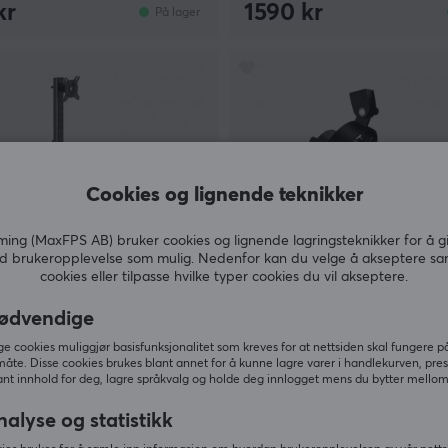
kr
1590 kr
På lager
Cookies og lignende teknikker
ng (MaxFPS AB) bruker cookies og lignende lagringsteknikker for å g
d brukeropplevelse som mulig. Nedenfor kan du velge å akseptere sa
cookies eller tilpasse hvilke typer cookies du vil akseptere.
t
Fifine
ødvendige
t Skjermstativ for 2 skjermer
K688 USB / XLR Mikrofon -
12 kg - Svart
Dynamisk Mikrofon - Svart
 cookies muliggjør basisfunksjonalitet som kreves for at nettsiden skal fungere på
måte. Disse cookies brukes blant annet for å kunne lagre varer i handlekurven, pre
nt innhold for deg, lagre språkvalg og holde deg innlogget mens du bytter mellom 
(33)
nalyse og statistikk
r
990 kr
På lager