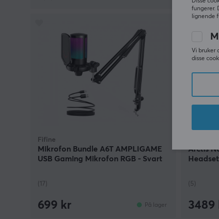
Disse cook
fungerer. 
lignende f
M
Vi bruker 
disse cook
Fifine
SteelSeri
Mikrofon Bundle A6T AMPLIGAME
Arctis 
USB Gaming Mikrofon RGB - Svart
Headset 
(17)
(5)
699 kr
3489 
På lager