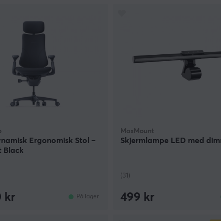
o
MaxMount
namisk Ergonomisk Stol –
Skjermlampe LED med di
 Black
(31)
 kr
499 kr
På lager