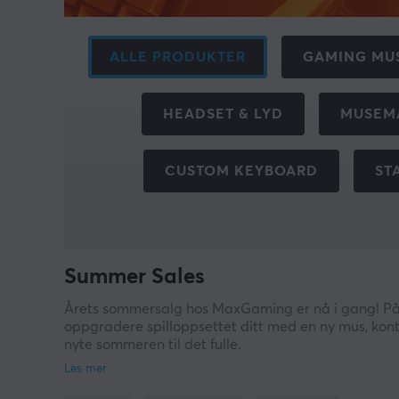
ALLE PRODUKTER
GAMING MU
HEADSET & LYD
MUSEM
CUSTOM KEYBOARD
ST
Summer Sales
Årets sommersalg hos MaxGaming er nå i gang! På 
oppgradere spilloppsettet ditt med en ny mus, kontr
nyte sommeren til det fulle.