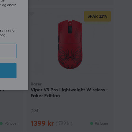
ide
e og andre
PAR
29%
SPAR
22%
es inn via
deg.
Razer
 TV
Viper V3 Pro Lightweight Wireless -
Faker Edition
(104)
1399 kr
(1799 kr)
På lager
På lager