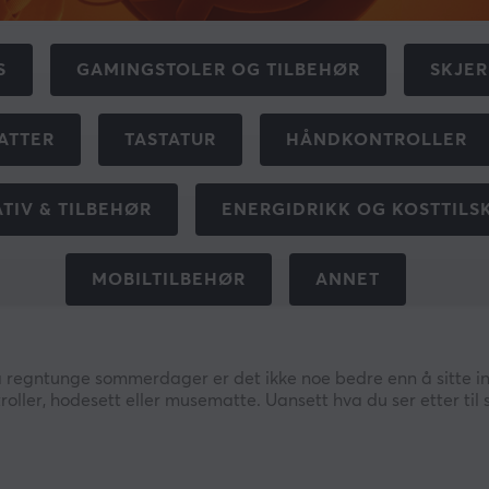
S
GAMINGSTOLER OG TILBEHØR
SKJE
ATTER
TASTATUR
HÅNDKONTROLLER
ATIV & TILBEHØR
ENERGIDRIKK OG KOSTTILS
MOBILTILBEHØR
ANNET
regntunge sommerdager er det ikke noe bedre enn å sitte in
oller, hodesett eller musematte. Uansett hva du ser etter til