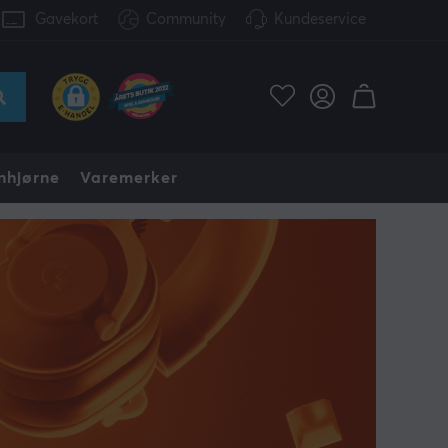
Gavekort
Community
Kundeservice
nhjørne
Varemerker