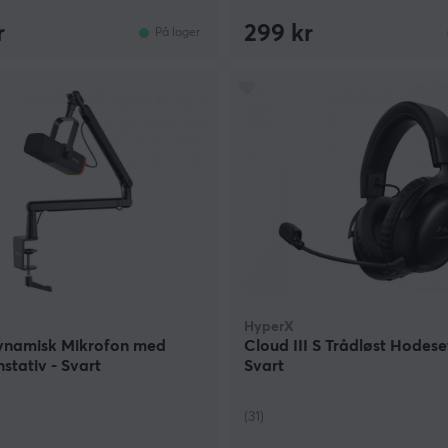
r
299 kr
På lager
HyperX
namisk Mikrofon med
Cloud III S Trådløst Hodeset
stativ - Svart
Svart
(31)