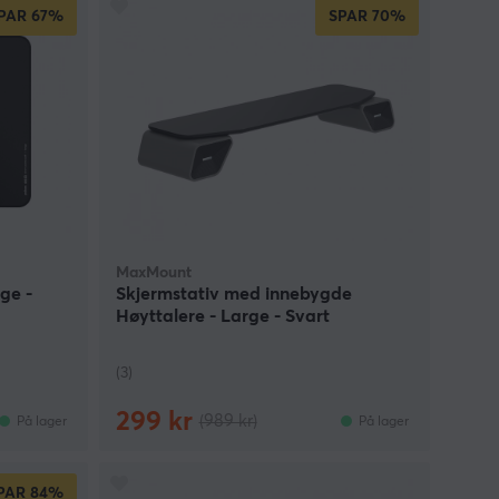
PAR
67%
SPAR
70%
MaxMount
ge -
Skjermstativ med innebygde
Høyttalere - Large - Svart
(3)
299 kr
(989 kr)
På lager
På lager
PAR
84%