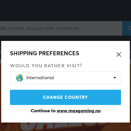
ll
Gamingstol
Mobiltilbehør
Hjem & Fritid
Fun
SHIPPING PREFERENCES
WOULD YOU RATHER VISIT?
International
CHANGE COUNTRY
Continue to
www.maxgaming.no