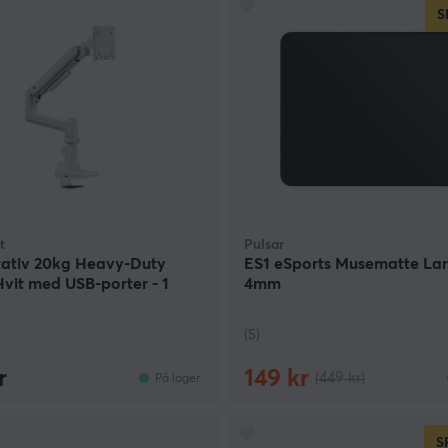
S
t
Pulsar
tativ 20kg Heavy-Duty
ES1 eSports Musematte Lar
Hvit med USB-porter - 1
4mm
(5)
r
149 kr
(449 kr)
På lager
S