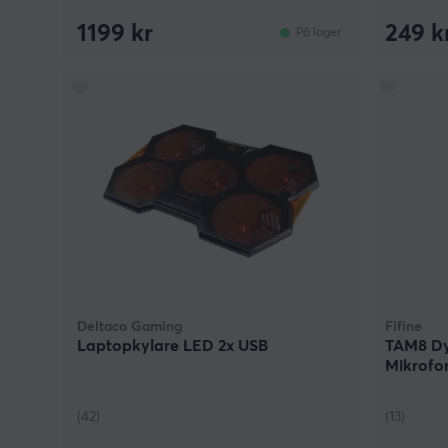
1199 kr
249 k
På lager
Deltaco Gaming
Fifine
Laptopkylare LED 2x USB
TAM8 Dy
Mikrofon
(42)
(13)