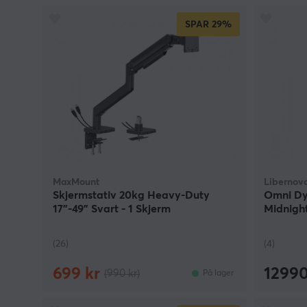
SPAR
29%
MaxMount
Libernov
Skjermstativ 20kg Heavy-Duty
Omni Dy
17”-49” Svart - 1 Skjerm
Midnight
(26)
(4)
699 kr
12990
(990 kr)
På lager