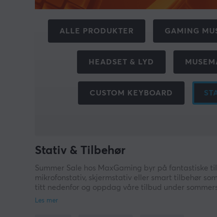
ALLE PRODUKTER
GAMING MU
HEADSET & LYD
MUSEM
CUSTOM KEYBOARD
ST
Stativ & Tilbehør
Summer Sale hos MaxGaming byr på fantastiske tilbu
mikrofonstativ, skjermstativ eller smart tilbehør s
titt nedenfor og oppdag våre tilbud under sommers