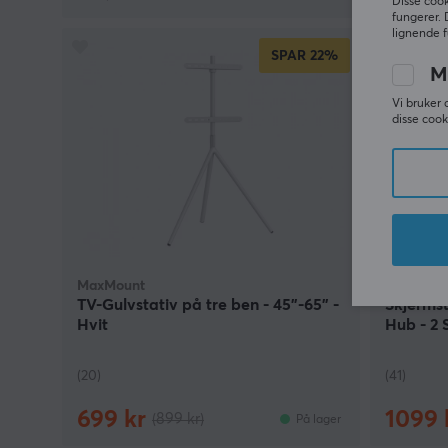
Disse cook
fungerer. 
lignende f
SPAR
22%
M
Vi bruker 
disse cook
MaxMount
MaxMoun
TV-Gulvstativ på tre ben - 45"-65" -
Skjerms
Hvit
Hub - 2 
(20)
(41)
699 kr
1099 
(899 kr)
På lager