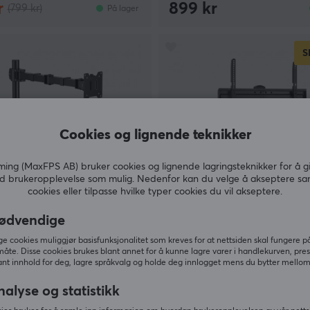
r
899 kr
(799 kr)
På lager
S
Cookies og lignende teknikker
ng (MaxFPS AB) bruker cookies og lignende lagringsteknikker for å g
d brukeropplevelse som mulig. Nedenfor kan du velge å akseptere sa
cookies eller tilpasse hvilke typer cookies du vil akseptere.
t
MaxMount
ødvendige
uty Skjermstativ 20 kg
Svingbart TV-stativ med Gl
- Svart
37-70" - Svart
 cookies muliggjør basisfunksjonalitet som kreves for at nettsiden skal fungere på
måte. Disse cookies brukes blant annet for å kunne lagre varer i handlekurven, pre
nt innhold for deg, lagre språkvalg og holde deg innlogget mens du bytter mellom 
(5)
nalyse og statistikk
r
379 kr
(599 kr)
På lager