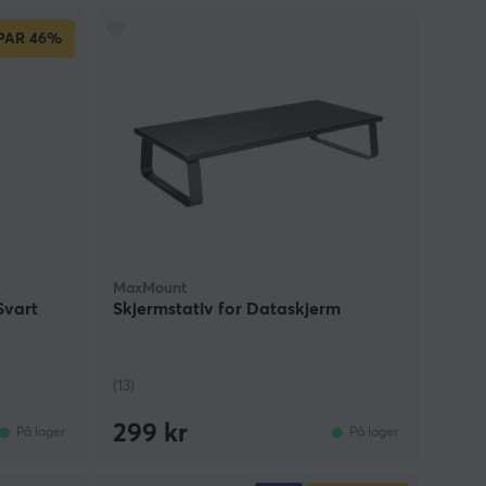
PAR
46%
MaxMount
Svart
Skjermstativ for Dataskjerm
(13)
299 kr
På lager
På lager