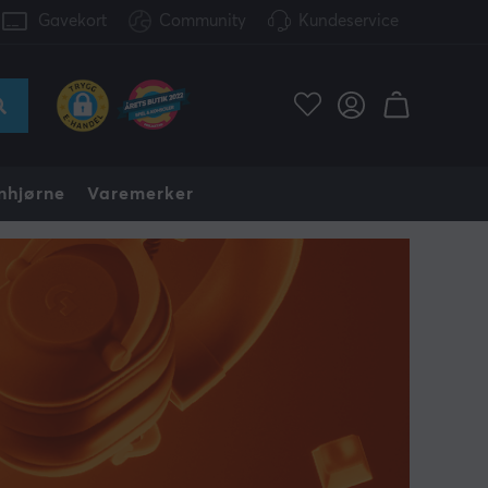
Gavekort
Community
Kundeservice
nhjørne
Varemerker