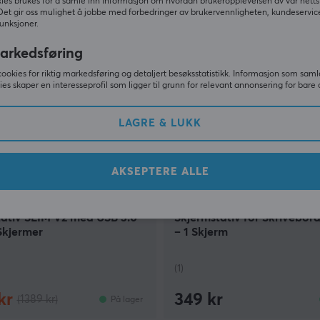
ies brukes for å samle inn informasjon om hvordan brukeropplevelsen av vår netts
Det gir oss mulighet å jobbe med forbedringer av brukervennligheten, kundeservic
unksjoner.
SPAR
21%
arkedsføring
cookies for riktig markedsføring og detaljert besøksstatistikk. Informasjon som saml
ies skaper en interesseprofil som ligger til grunn for relevant annonsering for bare 
LAGRE & LUKK
AKSEPTERE ALLE
t
MaxMount
tativ SLIM V2 med USB 3.0
Skjermstativ for Skrivebord
Skjermer
– 1 Skjerm
(1)
kr
349 kr
(1389 kr)
På lager