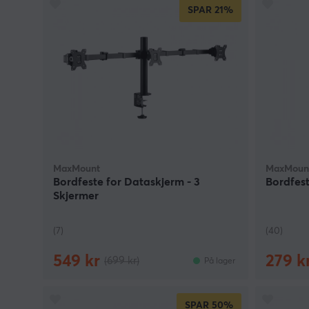
SPAR
21%
MaxMount
MaxMoun
Bordfeste for Dataskjerm - 3
Bordfest
Skjermer
(7)
(40)
549 kr
279 k
(699 kr)
På lager
SPAR
50%