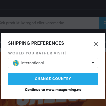
ll
Gamingstol
Mobiltilbehør
Hjem & Fritid
Fun
SHIPPING PREFERENCES
WOULD YOU RATHER VISIT?
International
CHANGE COUNTRY
Continue to
www.maxgaming.no