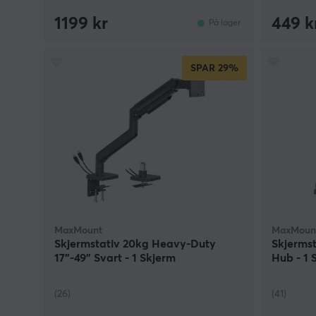
1199 kr
449 k
På lager
SPAR
29%
MaxMount
MaxMoun
Skjermstativ 20kg Heavy-Duty
Skjerms
17”-49” Svart - 1 Skjerm
Hub - 1 
(26)
(41)