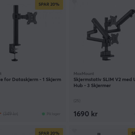
SPAR
20%
t
MaxMount
e for Dataskjerm - 1 Skjerm
Skjermstativ SLIM V2 med 
Hub - 3 Skjermer
(25)
r
1690 kr
(349 kr)
På lager
SPAR
20%
S