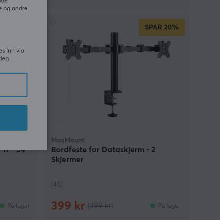
ide
e og andre
SPAR
20%
es inn via
deg.
MaxMount
 17"-34"
Bordfeste for Dataskjerm - 2
Skjermer
(45)
399 kr
(499 kr)
På lager
På lager