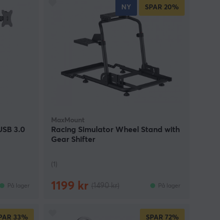
NY
SPAR
20%
MaxMount
USB 3.0
Racing Simulator Wheel Stand with
Gear Shifter
(1)
1199 kr
(1490 kr)
På lager
På lager
PAR
33%
SPAR
72%