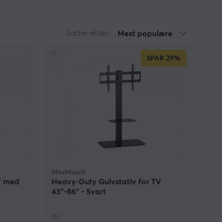
Sorter etter:
Mest populære
SPAR
29%
MaxMount
5" med
Heavy-Duty Gulvstativ for TV
43"-86" - Svart
(5)