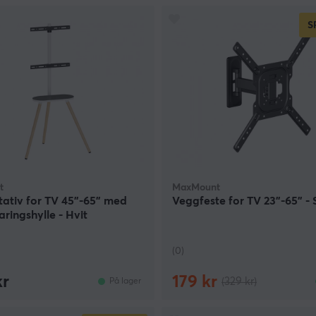
S
t
MaxMount
tativ for TV 45"-65" med
Veggfeste for TV 23"-65" - 
ingshylle - Hvit
(0)
kr
179 kr
(329 kr)
På lager