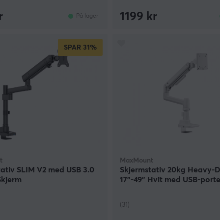
r
1199 kr
På lager
SPAR
31%
t
MaxMount
tativ SLIM V2 med USB 3.0
Skjermstativ 20kg Heavy-
Skjerm
17”-49” Hvit med USB-porter
Skjerm
(31)