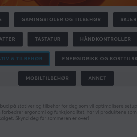
S
GAMINGSTOLER OG TILBEHØR
SKJE
ATTER
TASTATUR
HÅNDKONTROLLER
ATIV & TILBEHØR
ENERGIDRIKK OG KOSTTILS
MOBILTILBEHØR
ANNET
d på stativer og tilbehør for deg som vil optimalisere setu
om forbedrer ergonomi og funksjonalitet, har vi produktene so
alget. Skynd deg før sommeren er over!