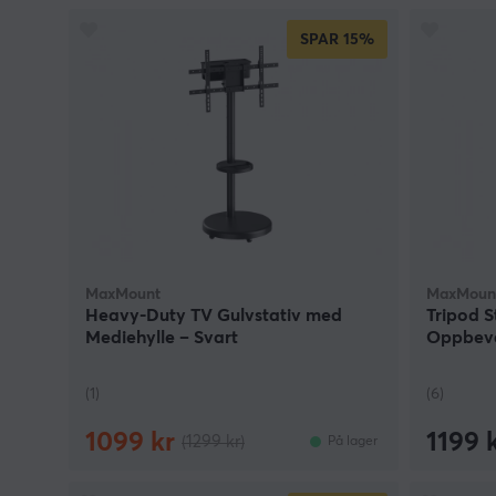
SPAR
15%
MaxMount
MaxMoun
Heavy-Duty TV Gulvstativ med
Tripod S
Mediehylle – Svart
Oppbevar
(1)
(6)
1099 kr
1199 
(1299 kr)
På lager