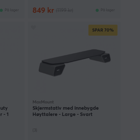
849 kr
(1199 kr)
På lager
På lager
SPAR
70%
MaxMount
Duty
Skjermstativ med innebygde
 - 1
Høyttalere - Large - Svart
(3)