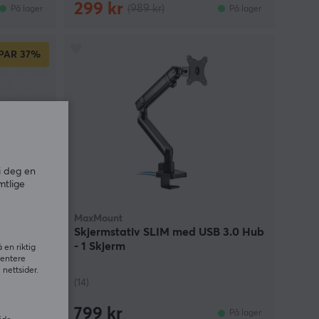
299 kr
(989 kr)
På lager
På lager
PAR
37%
i deg en
mtlige
MaxMount
assokkel
Skjermstativ SLIM med USB 3.0 Hub
- 1 Skjerm
 en riktig
sentere
nettsider.
(14)
799 kr
På lager
På lager