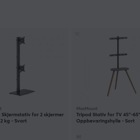
t
MaxMount
t Skjermstativ for 2 skjermer
Tripod Stativ for TV 45"-6
12 kg - Svart
Oppbevaringshylle - Sort
(6)