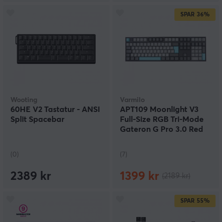
SPAR
36%
Wooting
Varmilo
60HE V2 Tastatur - ANSI
APT109 Moonlight V3
Split Spacebar
Full-Size RGB Tri-Mode
Gateron G Pro 3.0 Red
(0)
(7)
2389 kr
1399 kr
(2189 kr)
SPAR
55%