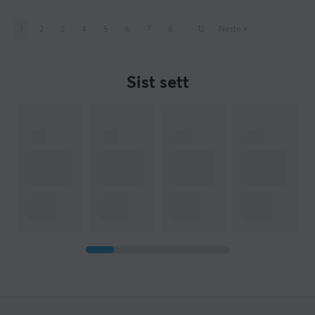
1
2
3
4
5
6
7
8
..
12
Neste
»
Sist sett