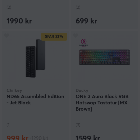
(2)
(2)
1990 kr
699 kr
SPAR
23%
Chilkey
Ducky
ND65 Assembled Edition
ONE 3 Aura Black RGB
- Jet Black
Hotswap Tastatur [MX
Brown]
(1)
(3)
999 kr
1599 kr
(1290 kr)