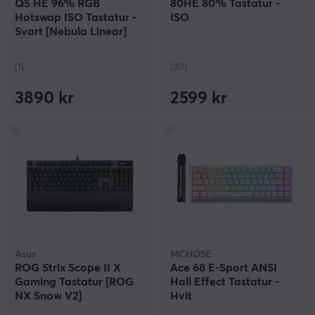
Q5 HE 96% RGB
80HE 80% Tastatur -
Hotswap ISO Tastatur -
ISO
Svart [Nebula Linear]
(1)
(30)
3890 kr
2599 kr
Asus
MCHOSE
ROG Strix Scope II X
Ace 68 E-Sport ANSI
Gaming Tastatur [ROG
Hall Effect Tastatur -
NX Snow V2]
Hvit