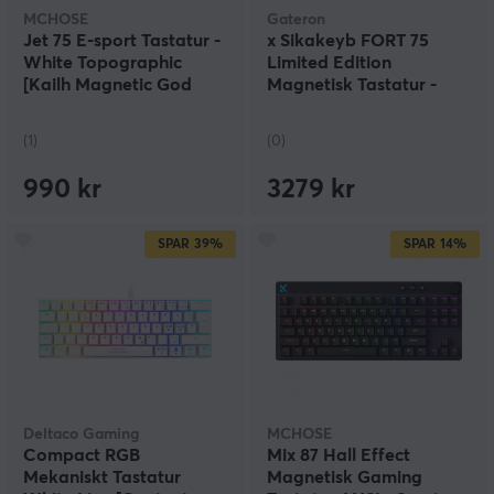
MCHOSE
Gateron
Jet 75 E-sport Tastatur -
x Sikakeyb FORT 75
White Topographic
Limited Edition
[Kailh Magnetic God
Magnetisk Tastatur -
Switch]
Rosa
(1)
(0)
990 kr
3279 kr
SPAR
39%
SPAR
14%
Deltaco Gaming
MCHOSE
Compact RGB
Mix 87 Hall Effect
Mekaniskt Tastatur
Magnetisk Gaming