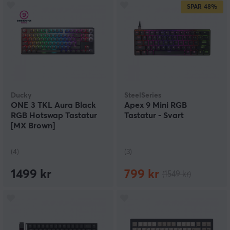
SPAR
48%
Ducky
SteelSeries
ONE 3 TKL Aura Black
Apex 9 Mini RGB
RGB Hotswap Tastatur
Tastatur - Svart
[MX Brown]
(4)
(3)
1499 kr
799 kr
(1549 kr)