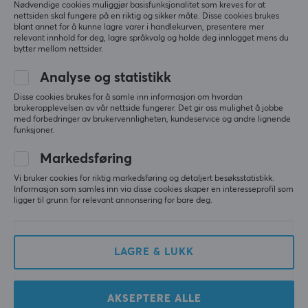
Nødvendige cookies muliggjør basisfunksjonalitet som kreves for at
nettsiden skal fungere på en riktig og sikker måte. Disse cookies brukes
blant annet for å kunne lagre varer i handlekurven, presentere mer
relevant innhold for deg, lagre språkvalg og holde deg innlogget mens du
bytter mellom nettsider.
Analyse og statistikk
Disse cookies brukes for å samle inn informasjon om hvordan
Keychron
Ducky
brukeropplevelsen av vår nettside fungerer. Det gir oss mulighet å jobbe
Q2 Hotswap Knob ISO
ONE 3 TKL Aura White
med forbedringer av brukervennligheten, kundeservice og andre lignende
Tastatur - Svart
RGB Hotswap Tastatur
funksjoner.
[Gateron G Pro Brown]
[MX Brown]
Markedsføring
(0)
(1)
Vi bruker cookies for riktig markedsføring og detaljert besøksstatistikk.
Informasjon som samles inn via disse cookies skaper en interesseprofil som
ligger til grunn for relevant annonsering for bare deg.
749 kr
1499 kr
(1249 kr)
LAGRE & LUKK
AKSEPTERE ALLE