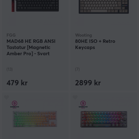
FGG
Wooting
MAD68 HE RGB ANSI
80HE ISO + Retro
Tastatur [Magnetic
Keycaps
Amber Pro] - Svart
(13)
(7)
479 kr
2899 kr