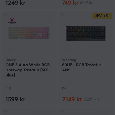
1249 kr
749 kr
(899 kr)
SPAR
6%
Ducky
Wooting
ONE 3 Aura White RGB
60HE+ RGB Tastatur -
Hotswap Tastatur [MX
ANSI
Blue]
(10)
(90)
1599 kr
2149 kr
(2289 kr)