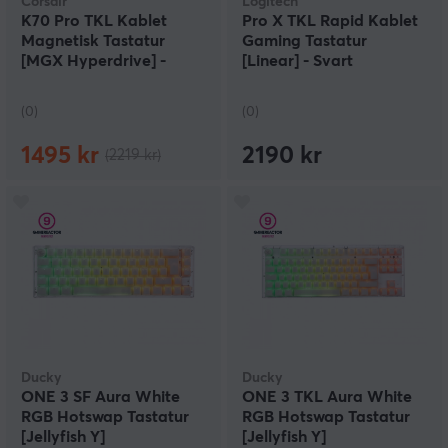
Corsair
Logitech
K70 Pro TKL Kablet
Pro X TKL Rapid Kablet
Magnetisk Tastatur
Gaming Tastatur
[MGX Hyperdrive] -
[Linear] - Svart
Svart [Hall Effect]
(0)
(0)
1495 kr
2190 kr
(2219 kr)
Ducky
Ducky
ONE 3 SF Aura White
ONE 3 TKL Aura White
RGB Hotswap Tastatur
RGB Hotswap Tastatur
[Jellyfish Y]
[Jellyfish Y]