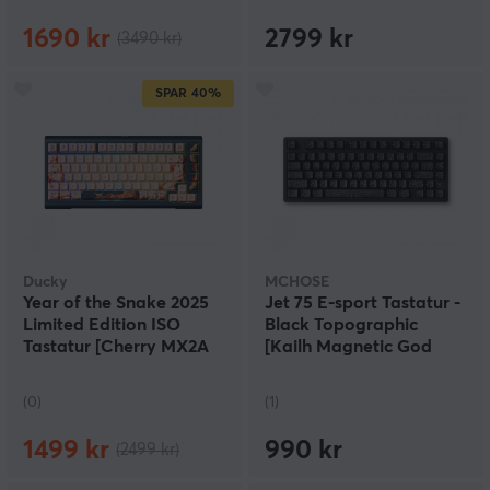
1690 kr
2799 kr
(3490 kr)
SPAR
40%
Ducky
MCHOSE
Year of the Snake 2025
Jet 75 E‑sport Tastatur -
Limited Edition ISO
Black Topographic
Tastatur [Cherry MX2A
[Kailh Magnetic God
Brown]
Switch]
(0)
(1)
1499 kr
990 kr
(2499 kr)