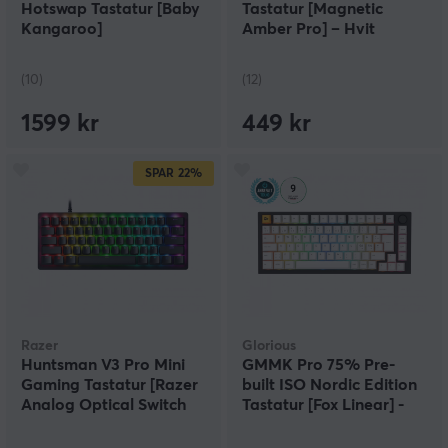
Hotswap Tastatur [Baby
Tastatur [Magnetic
Kangaroo]
Amber Pro] – Hvit
(10)
(12)
1599 kr
449 kr
SPAR
22%
Razer
Glorious
Huntsman V3 Pro Mini
GMMK Pro 75% Pre-
Gaming Tastatur [Razer
built ISO Nordic Edition
Analog Optical Switch
Tastatur [Fox Linear] -
Gen-2]
Black Slate