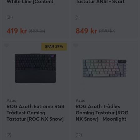
White Line [Content
Tastatur ANSI - Svart
Red]
(21)
(1)
419 kr
849 kr
(689 kr)
(990 kr)
SPAR
29%
Asus
Asus
ROG Azoth Extreme RGB
ROG Azoth Trådløs
Trådløst Gaming
Gaming Tastatur [ROG
Tastatur [ROG NX Snow]
NX Snow] - Moonlight
Hvit
(2)
(12)