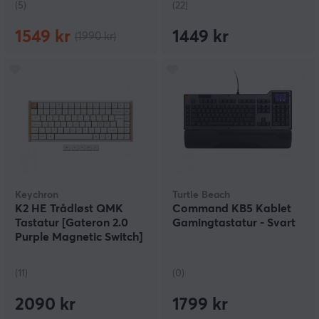
(5)
(22)
1549 kr
1449 kr
(1990 kr)
Keychron
Turtle Beach
K2 HE Trådløst QMK
Command KB5 Kablet
Tastatur [Gateron 2.0
Gamingtastatur - Svart
Purple Magnetic Switch]
- Wood White
(11)
(0)
2090 kr
1799 kr