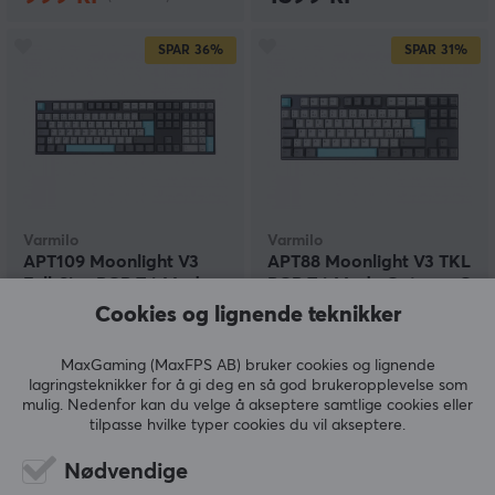
SPAR
36%
SPAR
31%
Varmilo
Varmilo
APT109 Moonlight V3
APT88 Moonlight V3 TKL
Full-Size RGB Tri-Mode
RGB Tri-Mode Gateron G
Gateron G Pro 3.0
Pro 3.0 Brown
Cookies og lignende teknikker
Brown
(8)
(3)
MaxGaming (MaxFPS AB) bruker cookies og lignende
lagringsteknikker for å gi deg en så god brukeropplevelse som
mulig. Nedenfor kan du velge å akseptere samtlige cookies eller
1399 kr
1299 kr
(2189 kr)
(1889 kr)
tilpasse hvilke typer cookies du vil akseptere.
SPAR
40%
Nødvendige