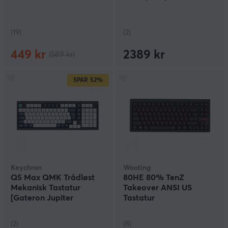
(19)
(2)
449 kr
2389 kr
(589 kr)
SPAR
52%
Keychron
Wooting
Q5 Max QMK Trådløst
80HE 80% TenZ
Mekanisk Tastatur
Takeover ANSI US
[Gateron Jupiter
Tastatur
Banana] - ISO
(2)
(8)