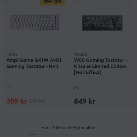
SPAR
35%
Fifine
Wraith
AmpliGame GK1W ANSI
W60 Gaming Tastatur -
Gaming Tastatur - Hvit
Kitsune Limited Edition
[Hall Effect]
(0)
(0)
359 kr
849 kr
(549 kr)
Viser
1-60
av
679
produkter