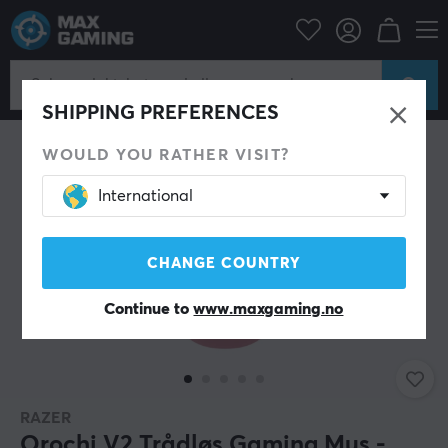
Datatilbehør
PC-mus & Tilbehør
Gaming mus
Trådløs
SHIPPING PREFERENCES
WOULD YOU RATHER VISIT?
International
CHANGE COUNTRY
Continue to
www.maxgaming.no
RAZER
Orochi V2 Trådløs Gaming Mus -