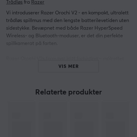
Trådløs
 fra 
Razer
Vi introduserer Razer Orochi V2 - en kompakt, ultralett
trådløs spillmus med den lengste batterilevetiden uten
sidestykke. Bevæpnet med både Razer HyperSpeed
Wireless- og Bluetooth-moduser, er det din perfekte
spillkamerat på farten.
Razer Orochi V2s form har blitt forbedret - målrettet
redesignet for en mer naturlig passform som sikrer
VIS MER
bedre håndtering med de fleste grepstiler. Denne
ultralette trådløse spillmusen er bygget for spilling og
jobbing, og kan gå i evigheter før batteriene må skiftes
Relaterte produkter
ut.
Hei!
Jeg er en oversettelsesrobot på MaxGaming og jeg har
oversatt denne produktteksten. Hvis du opplever feil i
teksten, kan du gjerne
dele tilbakemeldinger med meg.