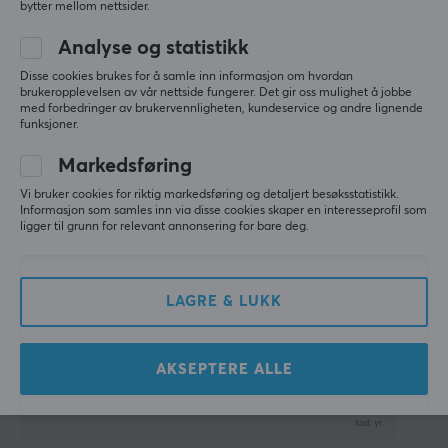
bytter mellom nettsider.
Antall knapper
God for små hender
6
Analyse og statistikk
Vis originalen
Tohåndsutforming
Disse cookies brukes for å samle inn informasjon om hvordan
brukeropplevelsen av vår nettside fungerer. Det gir oss mulighet å jobbe
Ja
med forbedringer av brukervennligheten, kundeservice og andre lignende
funksjoner.
Rullehjul
Ja
Markedsføring
Razer Orochi V2 Trådløs Gaming Mus - Svart
Vi bruker cookies for riktig markedsføring og detaljert besøksstatistikk.
Farge
last yr.
Informasjon som samles inn via disse cookies skaper en interesseprofil som
Rosa
ligger til grunn for relevant annonsering for bare deg.
3 likes
FORBINDELSE
linus j
Verifisert kjøper
LAGRE & LUKK
Buffed Private
Level 3
Forbindelse
2.4GHz, Bluetooth, USB
skikkelig god mus med flott batterilevetid
AKSEPTERE ALLE
Vis originalen
Trådløs
Ja
Razer Orochi V2 Trådløs Gaming Mus - Svart
last yr.