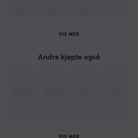
ARTIKKELNUMMER
Vårt artikkelnummer: 22638
VIS MER
Produsentens artikkelnr: RZ01-03731200-R3G1
OM VAREMERKET
Andre kjøpte også
Razer
– Den trehodede ormen, den grønne fargen eller
Chroma-belysningen er noe nesten alle gamere
kjenner igjen. Razer en av de mest anerkjente
varemerkene innen gaming, og det er ikke ufortjent.
Deres lange historie med innovative produkter som har
løftet bransjen og deres utallige priser i løpet av årene
beviser at de gang på gang hører til på toppen.
Razer har en av de beste utvalgene av gaming-
produkter i verden med minst ett produkt i hvert
VIS MER