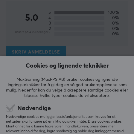
Høyde
5
100%
5.0
38.5 mm
4
0%
3
0%
2
0%
Vekt
Basert på 4 vurderinger
1
0%
60 g
SKRIV ANMELDELSE
EGENSKAPER
Sensormodell
Cookies og lignende teknikker
Razer 5G
Relevans
MaxGaming (MaxFPS AB) bruker cookies og lignende
Alle anmeldelser
Sensor
lagringsteknikker for å gi deg en så god brukeropplevelse som
Optisk
mulig. Nedenfor kan du velge å akseptere samtlige cookies eller
Aviâja S
Verifisert kjøper
tilpasse hvilke typer cookies du vil akseptere.
DPI
Sazzy Guardian
Level 7
Nødvendige
18000 dpi
PC
Nødvendige cookies muliggjør basisfunksjonalitet som kreves for at
Maks. akselerasjon
Liten mus for en liten hånd
nettsiden skal fungere på en riktig og sikker måte. Disse cookies brukes
40 G
blant annet for å kunne lagre varer i handlekurven, presentere mer
Perfekt størrelse for mine små hender. God 
relevant innhold for deg, lagre språkvalg og holde deg innlogget mens du
batterilevetid.