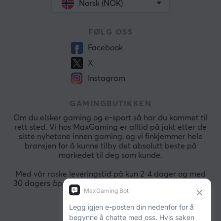
Norsk (NOK)
FØLG OSS
Facebook
X
Instagram
GAMINGBUTIKKEN
Om du elsker gaming og e-sport så har du kommet til
rett sted. Vi hos MaxGaming er alltid på jakt etter de
siste nyhetene innen gaming, og vi finkjemmer hele
bransjen for å kunne tilby det absolutt beste på
markedet til deg som kunde.
Med vår raske leveringstid på kun 2-4 dager og med
30 dagers åpent kjøp så kan du alltid handle raskt og
sikkert.