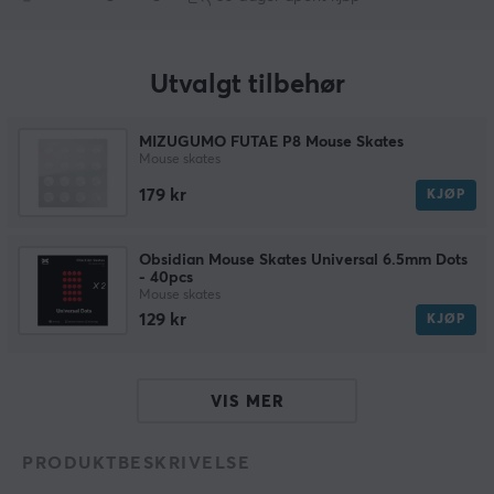
Utvalgt tilbehør
MIZUGUMO FUTAE P8 Mouse Skates
Mouse skates
179 kr
KJØP
Obsidian Mouse Skates Universal 6.5mm Dots
- 40pcs
Mouse skates
129 kr
KJØP
VIS MER
PRODUKTBESKRIVELSE